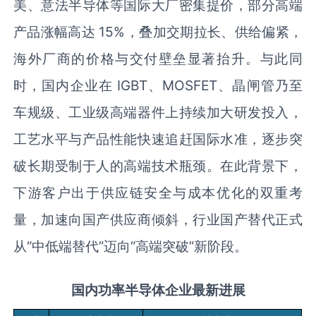
美、意法半导体等国际大厂密集提价，部分高端
产品涨幅高达 15%，叠加交期拉长、供给偏紧，
海外厂商的价格与交付壁垒显著抬升。与此同
时，国内企业在 IGBT、MOSFET、晶闸管乃至
车规级、工业级高端器件上持续加大研发投入，
工艺水平与产品性能快速追赶国际水准，逐步突
破长期受制于人的高端技术瓶颈。在此背景下，
下游客户出于供应链安全与成本优化的双重考
量，加速向国产供应商倾斜，行业国产替代正式
从“中低端替代”迈向“高端突破”新阶段。
国内功率半导体企业
最新进展