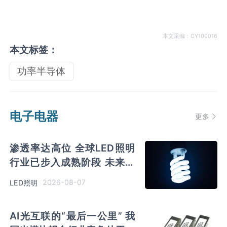
本文采编：CY100016
本文标签：
功率半导体
电子电器
更多
渗透率达高位 全球LED照明
行业已步入成熟阶段 未来将
向集成化、智能化方向演进
2026-08-07
LED照明
AI光互联的“最后一公里” 我