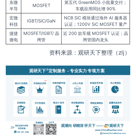
东微
第五代 GreenMOS 小批量交付；
MOSFET
半导
车载应用同比增 90%
宏微
NCB SiC 模块通过海外 AI 服务器
IGBT/SiC/GaN
科技
认证；1200V SiC MOSFET 量产
捷捷
MOSFET/IGBT/ 晶
近 200 款车规 MOSFET 认证；晶
微电
闸管
闸管国内龙头
资料来源：观研天下整理（zlj）