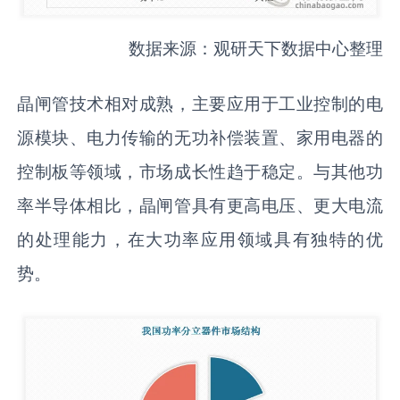
数据来源：观研天下数据中心整理
晶闸管技术相对成熟，主要应用于工业控制的电
源模块、电力传输的无功补偿装置、家用电器的
控制板等领域，市场成长性趋于稳定。与其他功
率半导体相比，晶闸管具有更高电压、更大电流
的处理能力，在大功率应用领域具有独特的优
势。