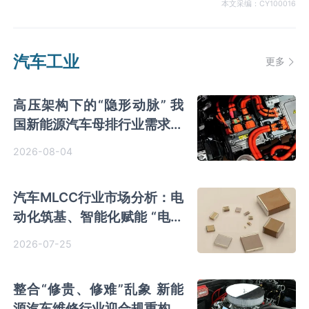
本文采编：CY100016
汽车工业
更多
高压架构下的“隐形动脉” 我
国新能源汽车母排行业需求释
放 轻量化成主趋势
2026-08-04
汽车MLCC行业市场分析：电
动化筑基、智能化赋能 “电子
大米”量价齐升
2026-07-25
整合“修贵、修难”乱象 新能
源汽车维修行业迎合规重构期