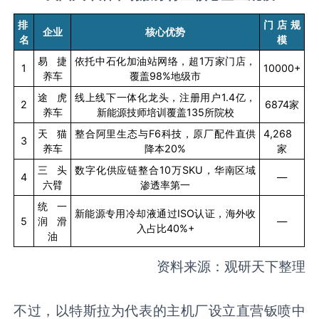
排
门店规
企业
核心优势
名
模
易捷
依托中石化加油站网络，超
1
万家门店，
1
10000+
养车
覆盖
98%
地级市
途虎
线上线下一体化龙头，注册用户
1.4
亿，
2
6874
家
养车
新能源技师培训覆盖
135
所院校
天猫
整合阿里生态与
F6
科技，原厂配件直供
4,268
3
养车
降本
20%
家
三头
数字化供应链整合
10
万
SKU
，华南区域
4
—
六臂
渗透率第一
统一
新能源专用冷却液通过
ISO
认证，海外收
5
润滑
—
入占比
40%+
油
资料来源：观研天下整理
不过，以特斯拉为代表的主机厂设立直营钣喷中