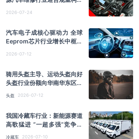
优质主体迎突围机遇
2026-07-24
汽车电子成核心驱动力 全球
Eeprom芯片行业增长中枢有
望上移 聚辰股份全球份额持
2026-07-12
续提升
骑用头盔主导、运动头盔向好
头盔行业份额向华南华东区域
集中 智能化高端化趋势显著
2026-07-12
头盔
我国冷藏车行业：新能源赛道
高歌猛进 “一超多强”竞争格
局清晰
2026-07-10
冷藏车