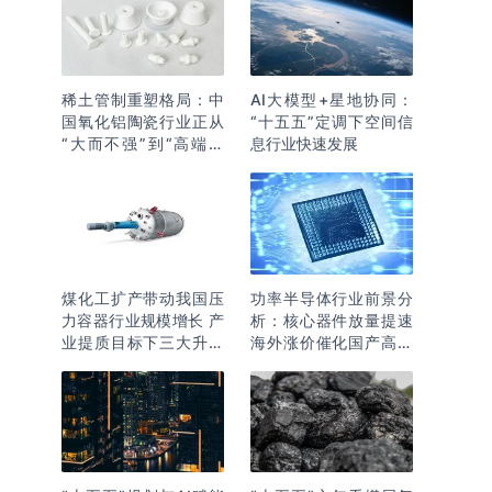
稀土管制重塑格局：中
AI大模型+星地协同：
国氧化铝陶瓷行业正从
“十五五”定调下空间信
“大而不强”到“高端突
息行业快速发展
围”
煤化工扩产带动我国压
功率半导体行业前景分
力容器行业规模增长 产
析：核心器件放量提速
业提质目标下三大升级
海外涨价催化国产高端
逻辑明确
化突围