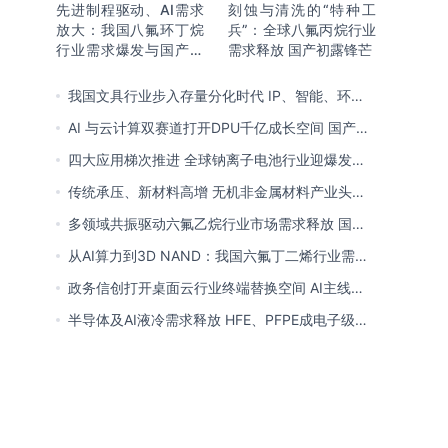
先进制程驱动、AI需求
刻蚀与清洗的“特种工
放大：我国八氟环丁烷
兵”：全球八氟丙烷行业
行业需求爆发与国产替
需求释放 国产初露锋芒
代进程
我国文具行业步入存量分化时代 IP、智能、环保
成企业构建核心竞争力关键
AI 与云计算双赛道打开DPU千亿成长空间 国产厂
商突破技术壁垒迎替代窗口期
四大应用梯次推进 全球钠离子电池行业迎爆发窗
口 中国全链规模化落地领跑商业化
传统承压、新材料高增 无机非金属材料产业头部
向一体化延伸 低碳高能创新转型提速
多领域共振驱动六氟乙烷行业市场需求释放 国产
替代已基本完成
从AI算力到3D NAND：我国六氟丁二烯行业需求
爆发与国产替代进程
政务信创打开桌面云行业终端替换空间 AI主线重
塑竞争逻辑 中国本土厂商全面反超
半导体及AI液冷需求释放 HFE、PFPE成电子级氟
化液行业主流 3M退场下国产高端突破加速