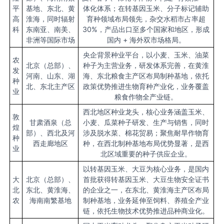
平
基地、东北、黄
体化体系；在转基因玉米、分子标记辅助
高
淮海，同时辐射
育种领域布局领先，杂交水稻市占率超
科
东南亚、南美、
30%，产品出口至多个国家和地区，形成
非洲等国际市场
国内 + 海外双市场格局。
央企背景种业平台，以小麦、玉米、油菜
农
北京（总部）、
种子为主营业务，研发体系完善，在黄淮
发
河南、山东、湖
海、东北粮食主产区布局制种基地，依托
种
北、东北主产区
政策优势推进生物育种产业化，业务覆盖
业
粮食作物全产业链。
西北地区种业龙头，核心业务涵盖玉米、
敦
甘肃酒泉（总
小麦、瓜菜种子研发、生产与销售，同时
煌
部）、西北及河
涉及脱水菜、棉花贸易；聚焦耐旱作物育
种
西走廊地区
种，在西北制种基地布局优势显著，是西
业
北区域重要的种子供应企业。
以转基因玉米、大豆为核心业务，是国内
大
北京（总部）、
首批获得转基因玉米、大豆生物安全证书
北
东北、黄淮海、
的企业之一，在东北、黄淮海主产区布局
农
海南南繁基地
制种基地，业务延伸至饲料、养殖全产业
链，依托生物技术优势推进品种商业化。