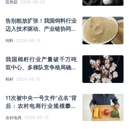
2026-08-02
双孢菇
格局
告别粗放扩张！我国饲料行业
迈入技术驱动、产业链协同高
质量转型期
2026-06-15
饲料
我国棉籽行业产量破千万吨
双中心、多梯队竞争格局确立
贸易结构转向双向流通
2026-05-15
棉籽
11次被中央一号文件“点名”背
后：农村电商行业规模攀升
直播重构“人货场”
2026-05-15
农村电商