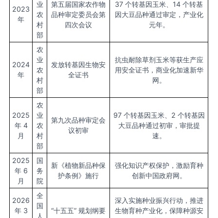
业
第五届国家农作物
37 个转基因玉米、14 个转基
2023
农
品种审定委员会第
因大豆品种通过审定，产业化
年
村
四次会议
元年。
部
农
业
抗虫耐除草剂玉米等获生产应
2024
发放转基因生物安
农
用安全证书，商业化加速新华
年
全证书
村
网。
部
农
2025
业
97 个转基因玉米、2 个转基因
第九次品种审定会
年 4
农
大豆品种通过初审，审批提
议初审
月
村
速。
部
2025
国
新《植物新品种保
强化知识产权保护，激励育种
年 6
务
护条例》施行
创新中国政府网。
月
院
全
2026
深入实施种业振兴行动，推进
国
年 3
“十五五” 规划纲要
生物育种产业化，保障种源安
人