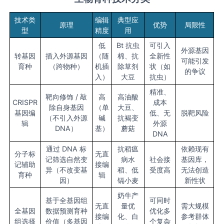
技术类
编辑
典型应
原理
优势
局限性
型
精度
用
低
Bt 抗虫
可引入
外源基因
转基因
插入外源基因
（随
棉、抗
全新性
可能引发
育种
（跨物种）
机插
除草剂
状（如
的争议
入）
大豆
抗虫）
精准、
靶向修饰 / 敲
高
高油酸
CRISPR
成本
除自身基因
（单
大豆、
基因编
低、无
脱靶风险
（不引入外源
碱
抗褐变
辑
外源
DNA）
基）
蘑菇
DNA
通过 DNA 标
抗稻瘟
依赖现有
分子标
无直
记筛选自然变
病水
社会接
基因库，
记辅助
接编
异（不改变基
稻、低
受度高
无法创造
育种
辑
因）
镉小麦
新性状
奶牛产
基于全基因组
可同时
无直
量优
需大规模
全基因
数据预测育种
优化多
接编
化、白
参考群体
组选择
价值（多基因
个复杂