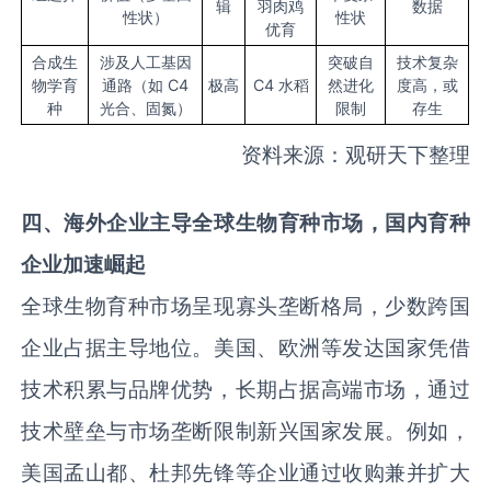
辑
羽肉鸡
数据
性状）
性状
优育
合成生
涉及人工基因
突破自
技术复杂
物学育
通路（如 C4
极高
C4 水稻
然进化
度高，或
种
光合、固氮）
限制
存生
资料来源：观研天下整理
四
、
海外
企业
主导全球生物育种市场，国内育种
企业加速崛起
全球生物育种市场呈现寡头垄断格局，少数跨国
企业占据主导地位。美国、欧洲等发达国家凭借
技术积累与品牌优势，长期占据高端市场，通过
技术壁垒与市场垄断限制新兴国家发展。例如，
美国孟山都、杜邦先锋等企业通过收购兼并扩大