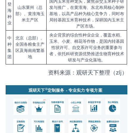
国内玉米育种龙头，聚焦杂交玉米种子研
登
山东莱州（总
发与推广，在黄淮海、东北布局核心制种
海
部）、黄淮海玉
基地，以高产品种为核心竞争力，同时布
种
米主产区
局转基因玉米育种技术，深耕国内玉米主
业
产区市场。
央企背景的综合性种业企业，覆盖水稻、
中
北京（总部）、
玉米、小麦、棉花等作物，是国内转基因
种
全国各粮食主产
性状许可、自交系许可业务的重要参与
集
区及海南南繁基
者，依托科研资源优势推进生物育种技术
团
地
研发与产业化落地。
资料来源：观研天下整理（zlj）