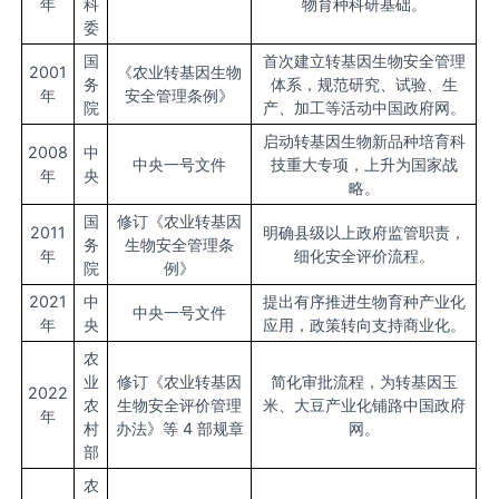
年
科
物育种科研基础。
委
国
首次建立转基因生物安全管理
2001
《农业转基因生物
务
体系，规范研究、试验、生
年
安全管理条例》
院
产、加工等活动中国政府网。
启动转基因生物新品种培育科
2008
中
中央一号文件
技重大专项，上升为国家战
年
央
略。
国
修订《农业转基因
2011
明确县级以上政府监管职责，
务
生物安全管理条
年
细化安全评价流程。
院
例》
2021
中
提出有序推进生物育种产业化
中央一号文件
年
央
应用，政策转向支持商业化。
农
业
修订《农业转基因
简化审批流程，为转基因玉
2022
农
生物安全评价管理
米、大豆产业化铺路中国政府
年
村
办法》等 4 部规章
网。
部
农