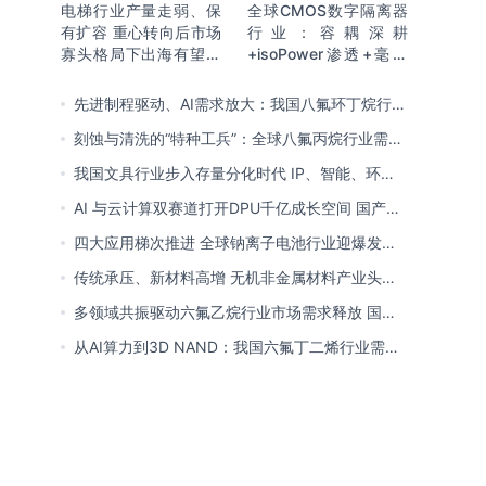
电梯行业产量走弱、保
全球CMOS数字隔离器
有扩容 重心转向后市场
行业：容耦深耕
寡头格局下出海有望持
+isoPower渗透+毫米
续贡献新增量
波开辟新赛道 国产向全
球引领迈进
先进制程驱动、AI需求放大：我国八氟环丁烷行业
需求爆发与国产替代进程
刻蚀与清洗的“特种工兵”：全球八氟丙烷行业需求
释放 国产初露锋芒
我国文具行业步入存量分化时代 IP、智能、环保
成企业构建核心竞争力关键
AI 与云计算双赛道打开DPU千亿成长空间 国产厂
商突破技术壁垒迎替代窗口期
四大应用梯次推进 全球钠离子电池行业迎爆发窗
口 中国全链规模化落地领跑商业化
传统承压、新材料高增 无机非金属材料产业头部
向一体化延伸 低碳高能创新转型提速
多领域共振驱动六氟乙烷行业市场需求释放 国产
替代已基本完成
从AI算力到3D NAND：我国六氟丁二烯行业需求
爆发与国产替代进程