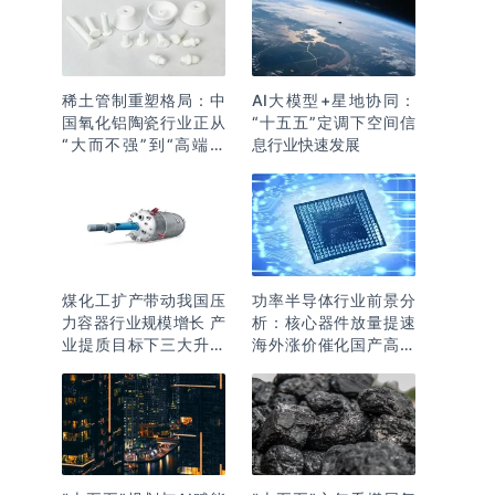
稀土管制重塑格局：中
AI大模型+星地协同：
国氧化铝陶瓷行业正从
“十五五”定调下空间信
“大而不强”到“高端突
息行业快速发展
围”
煤化工扩产带动我国压
功率半导体行业前景分
力容器行业规模增长 产
析：核心器件放量提速
业提质目标下三大升级
海外涨价催化国产高端
逻辑明确
化突围