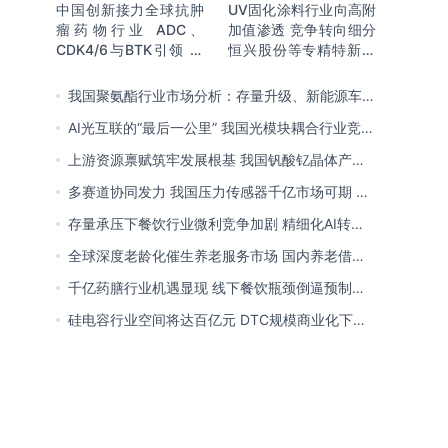
中国创新接力全球抗肿
UV固化涂料行业向高附
瘤药物行业 ADC、
加值渗透 竞争转向细分
CDK4/6与BTK引领 医
恒兴股份等专精特新小
保落地促专特药双渠道
巨人表现突出
格局成型
我国聚氨酯行业市场分析：存量升级、新能源车增
量爆发与内需托底
AI光互联的“最后一公里” 我国光模块耦合行业竞争
处于三角博弈格局
上游资源禀赋筑牢发展根基 我国钒酸钇晶体产能
领跑全球 行业有望迎来高速发展
多赛道协同发力 我国压力传感器千亿市场可期 市
场结构将向MEMS产品倾斜
存量承压下餐饮行业微利竞争加剧 精细化AI转型
与多元业态破解成本剪刀差
全球深度老龄化催生养老服务市场 国内养老借职
业资格制度迈向品质规范化发展
千亿药膳行业机遇显现 线下餐饮瓶颈倒逼预制
化、零食化转型 企业开启整合新局
硅电容行业空间将达百亿元 DTC规模商业化下
MOS为主流 国内量产导入、加速卡位VIC赛道