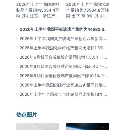
2026年上半年我国塑料
2026年上半年我国水泥
制品产量约为3654.4万
产量约为73584.8万吨
吨 其中江苏、浙江产量
同比下降8% 其中广
分别占比18.9%、
东、浙江和安徽分别排
16.0%
名前三
2026年上半年我国平板玻璃产量约为44682.6万
重量箱 同比下降5.7% 其中河北产量最多 占比16%
2026年上半年我国夹层玻璃产量创近六年新高 约
为7964.8万平方米 同比下降0.9%
2026年上半年我国化学纤维产量同比增长1.6% 其
中浙江、江苏产量分别占比42.03%、31.34%
2026年6月我国合成橡胶产量同比增长5.6% 1-6
月累计产量同比增长6.4%
2026年6月我国合成纤维产量同比下降5.4% 1-6
月累计产量为3815.7万吨 同比增长0.8%
2026年6月我国钢化玻璃产量同比下降10.1% 1-6
月累计产量同比下降8.4%
2026年上半年我国邮政行业寄递业务量同比增长
4.2% 业务收入同比增长6%
2026年上半年全国皮卡市场销量同比增长18% 出
口量同比增长34% 长城汽车销量领先
热点图片