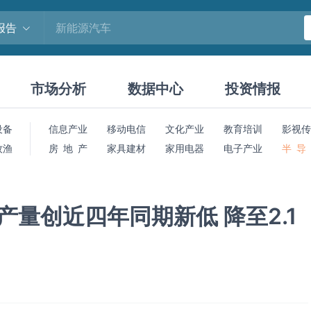
报告
市场分析
数据中心
投资情报
设备
信息产业
移动电信
文化产业
教育培训
影视传
牧渔
房 地 产
家具建材
家用电器
电子产业
半 导
产量创近四年同期新低 降至2.1