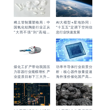
稀土管制重塑格局：中
AI大模型+星地协同：
国氧化铝陶瓷行业正从
“十五五”定调下空间信
“大而不强”到“高端突
息行业快速发展
围”
煤化工扩产带动我国压
功率半导体行业前景分
力容器行业规模增长 产
析：核心器件放量提速
业提质目标下三大升级
海外涨价催化国产高端
逻辑明确
化突围