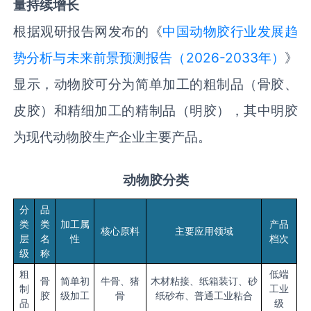
量
持续
增长
根据观研报告网发布的《
中国动物胶行业发展趋
势分析与未来前景预测报告（2026-2033年）
》
显示，动物胶可分为简单加工的粗制品（骨胶、
皮胶）和精细加工的精制品（明胶），其中明胶
为现代动物胶生产企业主要产品。
动物胶分类
分
品
类
类
加工属
产品
核心原料
主要应用领域
层
名
性
档次
级
称
粗
低端
骨
简单初
牛骨、猪
木材粘接、纸箱装订、砂
制
工业
胶
级加工
骨
纸砂布、普通工业粘合
品
级