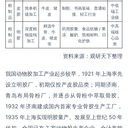
粗
中低
皮
简单初
牛皮、猪
制鞋、书画装裱、普通粘
制
端工
胶
级加工
皮
接、轻工行业
品
业级
精选牛
中高
精
深度精
药用胶囊、食品软糖 / 果
明
骨、牛
端核
制
细提纯
冻、酸奶、照相材料、日
胶
皮、猪皮
心品
品
加工
化护肤
等
类
资料来源：观研天下整理
我国动物胶加工产业起步较早，1921 年上海率先
设立明胶厂，初期仅投产皮胶品类；同期济南、
青岛布局骨粉厂，并逐步从骨粉中萃取骨胶。
1932 年济南建成国内首家专业骨胶生产工厂，
1935 年上海实现明胶量产。发展至上世纪 50 年