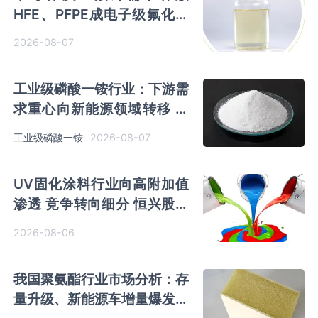
HFE、PFPE成电子级氟化液
行业主流 3M退场下国产高端
2026-08-07
突破加速
工业级磷酸一铵行业：下游需
求重心向新能源领域转移 产
业链一体化趋势清晰
2026-08-07
工业级磷酸一铵
UV固化涂料行业向高附加值
渗透 竞争转向细分 恒兴股份
等专精特新小巨人表现突出
2026-08-06
我国聚氨酯行业市场分析：存
量升级、新能源车增量爆发与