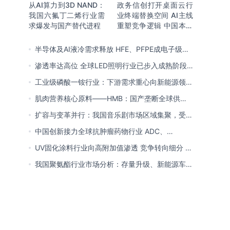
从AI算力到3D NAND：
政务信创打开桌面云行
我国六氟丁二烯行业需
业终端替换空间 AI主线
求爆发与国产替代进程
重塑竞争逻辑 中国本土
厂商全面反超
半导体及AI液冷需求释放 HFE、PFPE成电子级氟
化液行业主流 3M退场下国产高端突破加速
渗透率达高位 全球LED照明行业已步入成熟阶段
未来将向集成化、智能化方向演进
工业级磷酸一铵行业：下游需求重心向新能源领域
转移 产业链一体化趋势清晰
肌肉营养核心原料——HMB：国产垄断全球供给
市场 龙头构筑全方位竞争壁垒
扩容与变革并行：我国音乐剧市场区域集聚，受众
群体更新，内容生态持续完善
中国创新接力全球抗肿瘤药物行业 ADC、
CDK4/6与BTK引领 医保落地促专特药双渠道格局
UV固化涂料行业向高附加值渗透 竞争转向细分 恒
成型
兴股份等专精特新小巨人表现突出
我国聚氨酯行业市场分析：存量升级、新能源车增
量爆发与内需托底