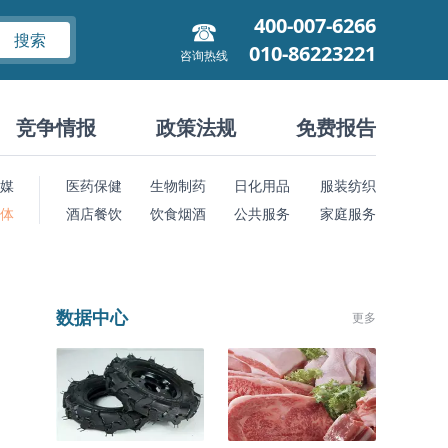
400-007-6266
搜索
010-86223221
咨询热线
竞争情报
政策法规
免费报告
媒
医药保健
生物制药
日化用品
服装纺织
 体
酒店餐饮
饮食烟酒
公共服务
家庭服务
数据中心
更多