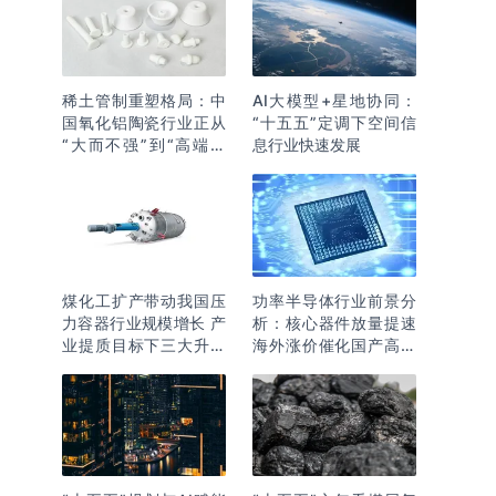
稀土管制重塑格局：中
AI大模型+星地协同：
国氧化铝陶瓷行业正从
“十五五”定调下空间信
“大而不强”到“高端突
息行业快速发展
围”
煤化工扩产带动我国压
功率半导体行业前景分
力容器行业规模增长 产
析：核心器件放量提速
业提质目标下三大升级
海外涨价催化国产高端
逻辑明确
化突围