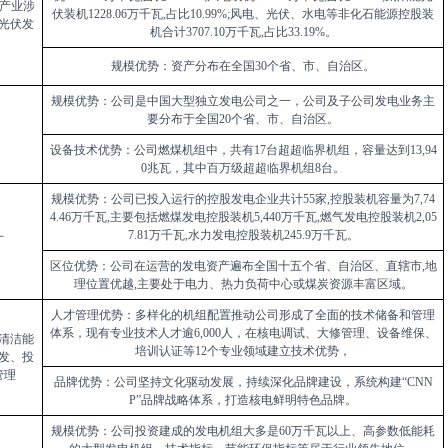
产业涉
伏装机
1228.06
万千瓦
,
占比
10.99%;
风电、光伏、水电等非化石能源控股装
光伏发
机合计
3707.10
万千瓦
,
占比
33.19%
。
规模优势：资产分布在全国
30
个省、市、自治区。
规模优势：公司是中国大型独立发电公司之一，公司及子公司发电业务主
要分布于全国
20
个省、市、自治区。
设备技术优势：公司燃煤机组中，共有
17
台超超临界机组，容量达到
13,94
0
兆瓦，其中百万级超超临界机组
8
台。
规模优势：公司已投入运行的控股发电企业共计
55
家
,
控股装机容量为
7,74
4.46
万千瓦
,
主要包括燃煤发电控股装机
5,440
万千瓦
,
燃气发电控股装机
2,05
7.81
万千瓦
,
水力发电控股装机
245.9
万千瓦。
厂
区位优势：公司在运营的发电资产遍布全国十五个省、自治区、直辖市
,
地
理位置优越
,
主要处于电力、热力负荷中心或煤炭资源丰富区域。
人才管理优势：多样化的机组配置推动公司形成了全面的技术储备和管理
体系，现有专业技术人才逾
6,000
人，在核电调试、大修管理、设备维保、
清洁能
培训认证等
12
个专业领域建立技术优势，
发、投
管理
品牌优势：公司坚持文化驱动发展，持续深化品牌建设，系统构建“
CNN
P”
品牌战略体系，打造核电鲜明特色品牌。
规模优势：公司投资建成的发电机组大多是
60
万千瓦以上、高参数低能耗