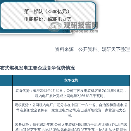
资料来源：公开资料、观研天下整理
布式燃机发电主要企业竞争优势情况
竞争优势
装备优势：截至
2025
年
6
月
30
日，公司可控发电装机容量为
152,992
兆瓦，
境内电厂累计完成上网电量
2,056.83
亿千瓦时。
规模优势：公司境内电厂广泛分布在中国二十六个省、自治区和直辖市
;
公
司在新加坡全资拥有一家营运电力公司
,
在巴基斯坦投资一家营运电力公
司。
装备优势：截至
2024
年末
,
公司火电装机
7462.90
万千瓦
,
占比
66.81%;
水电装
机
1495.06
万千瓦
,
占比
13.39%;
风电装机
983.98
万千瓦
,
占比
8.81%;
太阳能光