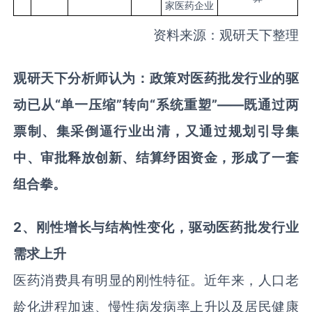
家医药企业
资料来源：观研天下整理
观研天下分析师认为：
政策对
医药批发
行业的驱
动已从
“
单一压缩
”
转向
“
系统
重塑
”
——既通过两
票制、集采倒逼行业出清，又通过规划引导集
中、审批释放创新、结算纾困资金，形成了一套
组合拳。
2
、
刚性增长与结构性变化
，驱动医药批发
行业
需求上升
医药消费具有明显的刚性特征。近年来，人口老
龄化进程加速、慢性病发病率上升以及居民健康