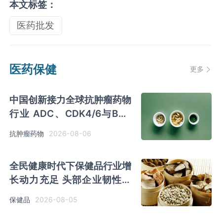
本文标签：
医药批发
医药保健
更多
中国创新接力全球抗肿瘤药物
行业 ADC、CDK4/6与BTK
引领 医保落地促专特药双渠
2026-08-06
抗肿瘤药物
道格局成型
全民健康时代下保健品行业增
长动力充足 头部企业韧性凸
显 精准营养开启成长周期
2026-08-05
保健品