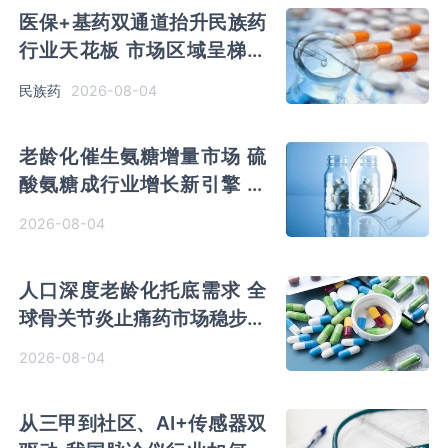
医保+基药双通道抬升民族药
行业天花板 市场区域呈梯度
竞争 政策推动现代集约转型
2026-08-04
民族药
老龄化催生氨糖增量市场 硫
酸氨糖成行业增长新引擎 头
部格局持续重塑
2026-08-04
人口深度老龄化托底需求 全
球骨关节炎止痛药市场稳步扩
容 头部集中特征显著
2026-08-04
从三甲到社区、AI+传感器双