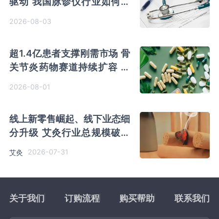
驱动 我国脉诊仪行业如何重
塑中医诊断新范式？
2026-08-03
超1.4亿患者支撑刚需市场 骨
关节炎药物赛道持续扩容 氨
糖产品迎结构性增长红利
2026-08-01
线上新零售崛起、线下业态细
分升级 艾灸行业总规模破千
亿 连锁龙头竞争优势凸显
2026-07-31
艾灸
关于我们
订购流程
购买帮助
联系我们