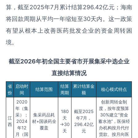
算，截至2025年7月累计结算296.42亿元；海南
将回款周期从平均一年缩短至30天内。这一政策
有望从根本上改善医药批发企业的资金周转困
境。
截至2026年初全国
主要省市
开展集采中选企业
直接结算
情况
省
启动时
结算
累计结算金
结算范围
核心模式特点
份
间
周期
额
2020
创新周转金制
年（集
度，按年度预算
180
截至2025
采）；
集采药品耗
30%建立“资金
江
天
年7月，
2024
材+国谈药全
蓄水池”，医保经
西
→30
296.42亿
年12
覆盖
办机构按月代付
天
元
月（国
货款、按月向医