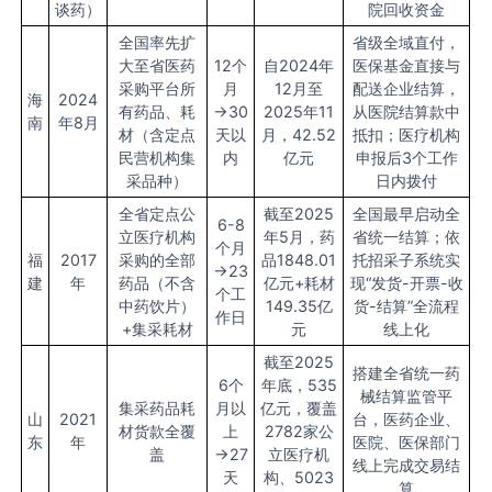
谈药）
院回收资金
全国率先扩
省级全域直付，
大至省医药
12个
自2024年
医保基金直接与
采购平台所
月
12月至
配送企业结算，
海
2024
有药品、耗
→30
2025年11
从医院结算款中
南
年8月
材（含定点
天以
月，42.52
抵扣；医疗机构
民营机构集
内
亿元
申报后3个工作
采品种）
日内拨付
全省定点公
截至2025
全国最早启动全
6-8
立医疗机构
年5月，药
省统一结算；依
个月
福
2017
采购的全部
品1848.01
托招采子系统实
→23
建
年
药品（不含
亿元+耗材
现“发货-开票-收
个工
中药饮片）
149.35亿
货-结算”全流程
作日
+集采耗材
元
线上化
截至2025
搭建全省统一药
6个
年底，535
械结算监管平
集采药品耗
月以
亿元，覆盖
山
2021
台，医药企业、
材货款全覆
上
2782家公
东
年
医院、医保部门
盖
→27
立医疗机
线上完成交易结
天
构、5023
算