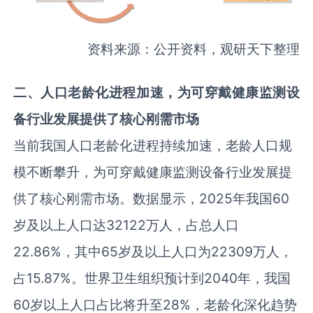
资料来源：公开资料，观研天下整理
二、人口老龄化进程加速，为可穿戴健康监测设
备行业发展提供了核心刚需市场
当前我国人口老龄化进程持续加速，老龄人口规
模不断攀升，为可穿戴健康监测设备行业发展提
供了核心刚需市场。数据显示，2025年我国60
岁及以上人口达32122万人，占总人口
22.86%，其中65岁及以上人口为22309万人，
占15.87%。世界卫生组织预计到2040年，我国
60岁以上人口占比将升至28%，老龄化深化趋势