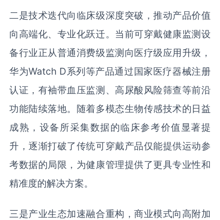
二是技术迭代向临床级深度突破，推动产品价值
向高端化、专业化跃迁。当前可穿戴健康监测设
备行业正从普通消费级监测向医疗级应用升级，
华为Watch D系列等产品通过国家医疗器械注册
认证，有袖带血压监测、高尿酸风险筛查等前沿
功能陆续落地。随着多模态生物传感技术的日益
成熟，设备所采集数据的临床参考价值显著提
升，逐渐打破了传统可穿戴产品仅能提供运动参
考数据的局限，为健康管理提供了更具专业性和
精准度的解决方案。
三是产业生态加速融合重构，商业模式向高附加