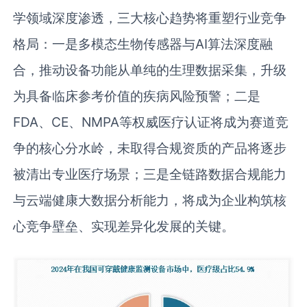
学领域深度渗透，三大核心趋势将重塑行业竞争
格局：一是多模态生物传感器与AI算法深度融
合，推动设备功能从单纯的生理数据采集，升级
为具备临床参考价值的疾病风险预警；二是
FDA、CE、NMPA等权威医疗认证将成为赛道竞
争的核心分水岭，未取得合规资质的产品将逐步
被清出专业医疗场景；三是全链路数据合规能力
与云端健康大数据分析能力，将成为企业构筑核
心竞争壁垒、实现差异化发展的关键。