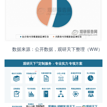
数据来源：公开数据，观研天下整理（WW）