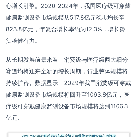
心增长引擎。2020-2024年，我国医疗级可穿戴
健康监测设备市场规模从517.8亿元稳步增长至
823.8亿元，年复合增长率约为12.3%，增长势
头稳健有力。
从长期发展前景来看，消费级与医疗级两大细分
赛道均将迎来全新的增长周期，行业整体规模将
持续扩容。数据显示，2029年我国消费级可穿戴
健康监测设备市场规模将回升至1063.8亿元，医
疗级可穿戴健康监测设备市场规模将达到1166.3
亿元。