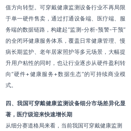
值方向转型。可穿戴健康监测设备行业不再局限
于单一硬件售卖，通过打通设备端、医疗端、服
务端的数据链路，构建起“监测-分析-预警-干预”
的全闭环健康服务体系，覆盖日常健康管理、慢
病长期监护、老年居家照护等多元场景，大幅提
升用户粘性的同时，也让行业逐步从硬件盈利转
向“硬件+健康服务+数据生态”的可持续商业模
式。
四、我国可穿戴健康监测设备细分市场差异化显
著，医疗级迎来快速增长期
从细分赛道格局来看，当前我国可穿戴健康监测