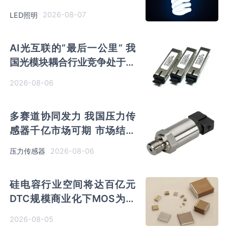
向集成化、智能化方向演进
2026-08-07
LED照明
AI光互联的“最后一公里” 我
国光模块耦合行业竞争处于三
角博弈格局
2026-08-06
多赛道协同发力 我国压力传
感器千亿市场可期 市场结构
将向MEMS产品倾斜
2026-08-06
压力传感器
硅电容行业空间将达百亿元
DTC规模商业化下MOS为主
流 国内量产导入、加速卡位
2026-08-05
VIC赛道