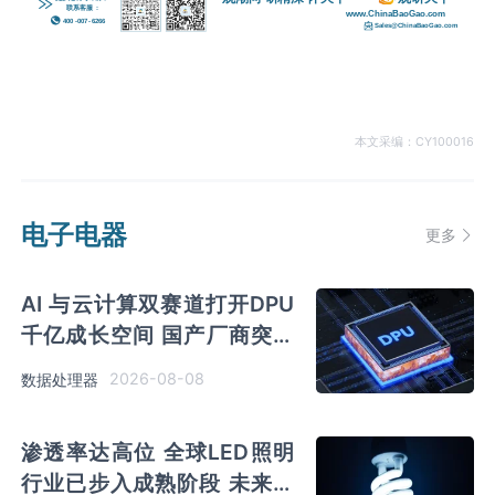
本文采编：CY100016
电子电器
更多
AI 与云计算双赛道打开DPU
千亿成长空间 国产厂商突破
技术壁垒迎替代窗口期
2026-08-08
数据处理器
渗透率达高位 全球LED照明
行业已步入成熟阶段 未来将