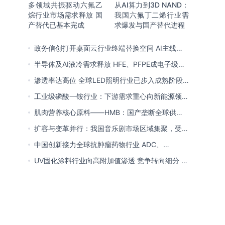
多领域共振驱动六氟乙
从AI算力到3D NAND：
烷行业市场需求释放 国
我国六氟丁二烯行业需
产替代已基本完成
求爆发与国产替代进程
政务信创打开桌面云行业终端替换空间 AI主线重
塑竞争逻辑 中国本土厂商全面反超
半导体及AI液冷需求释放 HFE、PFPE成电子级氟
化液行业主流 3M退场下国产高端突破加速
渗透率达高位 全球LED照明行业已步入成熟阶段
未来将向集成化、智能化方向演进
工业级磷酸一铵行业：下游需求重心向新能源领域
转移 产业链一体化趋势清晰
肌肉营养核心原料——HMB：国产垄断全球供给
市场 龙头构筑全方位竞争壁垒
扩容与变革并行：我国音乐剧市场区域集聚，受众
群体更新，内容生态持续完善
中国创新接力全球抗肿瘤药物行业 ADC、
CDK4/6与BTK引领 医保落地促专特药双渠道格局
UV固化涂料行业向高附加值渗透 竞争转向细分 恒
成型
兴股份等专精特新小巨人表现突出