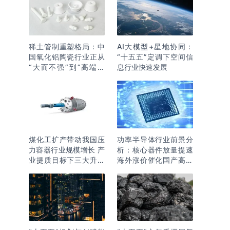
稀土管制重塑格局：中
AI大模型+星地协同：
国氧化铝陶瓷行业正从
“十五五”定调下空间信
“大而不强”到“高端突
息行业快速发展
围”
煤化工扩产带动我国压
功率半导体行业前景分
力容器行业规模增长 产
析：核心器件放量提速
业提质目标下三大升级
海外涨价催化国产高端
逻辑明确
化突围