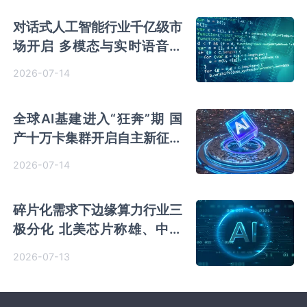
对话式人工智能行业千亿级市
场开启 多模态与实时语音重
塑人机交互范式
2026-07-14
全球AI基建进入“狂奔”期 国
产十万卡集群开启自主新征程
IT设备与电力主导成本
2026-07-14
碎片化需求下边缘算力行业三
极分化 北美芯片称雄、中国
硬件领跑、垂直突围正当时
2026-07-13