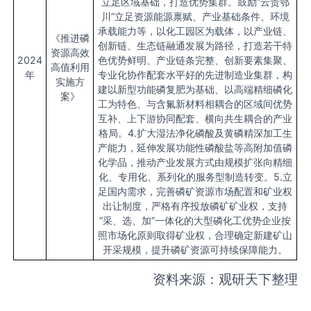
立足区域基础，打造优势集群。鼓励“云贵鄂
川”立足资源能源禀赋、产业基础条件、环境
承载能力等，以化工园区为载体，以产业链、
《推进磷
创新链、生态链融通发展为路径，打造若干特
资源高效
2024
色优势鲜明、产业链条完整、创新要素集聚、
高值利用
年
专业化协作配套水平好的先进制造业集群，构
实施方
建以新型功能磷复肥为基础、以高端精细磷化
案》
工为特色、与含氟新材料相耦合的区域间优势
互补、上下游协同配套、横向共生耦合的产业
格局。4.扩大湿法净化磷酸及黄磷精深加工生
产能力，延伸发展功能性磷酸盐等高附加值磷
化学品，推动产业发展方式由规模扩张向精细
化、专用化、系列化的服务型制造转变。5.立
足国内需求，完善磷矿资源市场配置和矿业权
出让制度，严格有序投放磷矿矿业权，支持
“采、选、加”一体化的大型磷化工优势企业按
照市场化原则取得矿业权，合理确定新建矿山
开采规模，提升磷矿资源可持续保障能力。
资料来源：观研天下整理