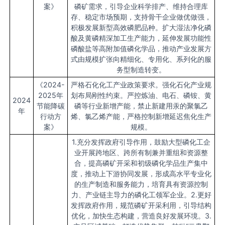
案》
磷矿需求，引导企业科学排产、维持合理库
存、稳定市场预期，支持骨干企业做优做强，
积极发展新型高效磷肥品种。扩大湿法净化磷
酸及黄磷精深加工生产能力，延伸发展功能性
磷酸盐等高附加值磷化学品，推动产业发展方
式由规模扩张向精细化、专用化、系列化的服
务型制造转变。
《2024-
严格石化化工产业政策要求。强化石化产业规
2025年
划布局刚性约束。严控炼油、电石、磷铵、黄
2024
节能降碳
磷等行业新增产能，禁止新建用汞的聚氯乙
年
行动方
烯、氯乙烯产能，严格控制新增延迟焦化生产
案》
规模。
1.充分发挥政府引导作用，鼓励大型磷化工企
业开展跨地区、跨所有制兼并重组和资源整
合，提高磷矿开采和初级磷化学品生产集中
度，推动上下游协同发展，形成高水平专业化
的生产制造和服务能力，培育具有资源控制
力、产业链主导力的磷化工领军企业。2.更好
发挥政府作用，规范磷矿开采利用，引导结构
优化，加快生态构建，营造良好发展环境。3.