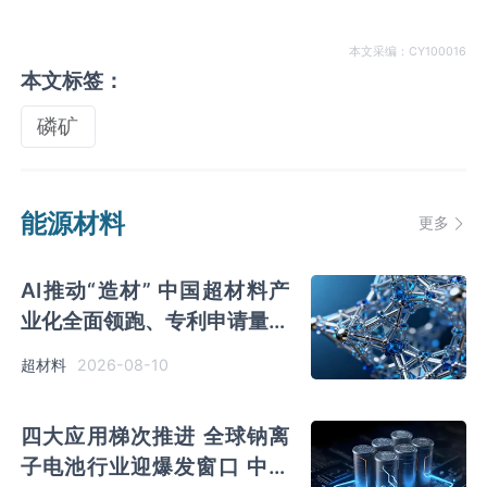
本文采编：CY100016
本文标签：
磷矿
能源材料
更多
AI推动“造材” 中国超材料产
业化全面领跑、专利申请量创
新高 光启技术寡头地位突出
2026-08-10
超材料
四大应用梯次推进 全球钠离
子电池行业迎爆发窗口 中国