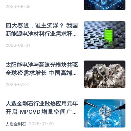
全链规模化落地领跑商业化
2026-08-08
四大赛道，谁主沉浮？ 我国
新能源电池材料行业需求释放
海外市场增量大
2026-08-01
太阳能电池与高速光模块共驱
全球碲需求增长 中国高端短
板待补齐
2026-07-31
人造金刚石行业散热应用元年
开启 MPCVD增量空间广阔
功能性市场蓄势赶超培育钻石
2026-07-29
人造金刚石