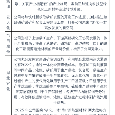
集
导、关联产业相配套” 的产业格局，当前正加速向科技型绿
团
色化工新材料企业转型升级。
云
公司将加快对新获取磷矿资源的开发工作进度，加快推进镇
天
雄磷矿采矿和配套工程建设工作，打开公司未来 “矿化一体”
化
高效发展的新空间。
芭
公司形成了上游磷矿生产、下游高精磷化工协同发展的一体
田
化产业布局，提高了从磷矿、磷精矿、高纯磷酸（盐）的磷
股
化工新能源电池材料的产业链价值，增强了公司竞争力。
份
公司充分发挥宜昌磷矿资源优势，利用地处北煤南运大通道
的有利区位，通过一体化经营降低成本。原煤加工得到液氨
等中间产品，液氨、磷矿用于生产磷铵、复合肥，磷铵生产
湖
过程中副产氟硅酸用于生产氟化铝、无水氟化氢；液氨生产
北
过程中产生的废气硫化氢用于生产二甲基亚砜；甲醛用于生
宜
产季戊四醇，季戊四醇副产甲酸钠、硫酸生产过程中产生的
化
废弃物硫磺渣用于生产保险粉，各级产品均能得到充分利
用，有效降低运输成本。液氨、硫酸生产过程中副产蒸汽用
于供热。
2025 年公司围绕 “矿化一体” 和 “新能源材料” 两大战略方