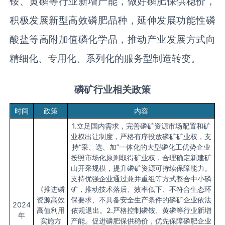
铵、黄磷等行业新增产能，做好磷肥保供稳价，
积极发展新型高效磷肥品种，延伸发展功能性磷
酸盐等高附加值磷化学品，推动产业发展方式向
精细化、专用化、系列化的服务型制造转变。
磷矿行业
相关政策
时间
政策
内容
1.立足国内需求，完善磷矿资源市场配置和矿
业权出让制度，严格有序投放磷矿矿业权，支
持“采、选、加”一体化的大型磷化工优势企业
按照市场化原则取得矿业权，合理确定新建矿
山开采规模，提升磷矿资源可持续保障能力。
支持优强企业通过兼并重组等方式整合中小磷
《推进磷
矿，推动技术落后、效率低下、不符合生态环
资源高效
保要求、不具备安全生产条件的磷矿企业依法
2024
高值利用
依规退出。2.严格控制磷铵、黄磷等行业新增
年
实施方
产能。促进磷肥保供稳价，优先保障磷肥企业