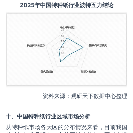
2025
年中国
特种纸
行业波特五力结论
资料来源：观研天下数据中心整理
十、中国
特种纸
行业区域市场分析
从特种纸市场各大区的分布情况来看，目前我国