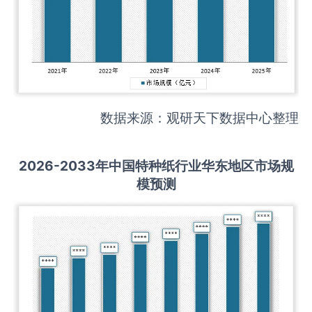
数据来源：观研天下数据中心整理
2026-2033
年中国
特种纸
行业华东地区市场规
模预测