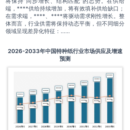
将保持“同步增长、结构匹配”的态势。在供给
端，****供给持续增加，将有效填补供给缺口；
在需求端，****、****将驱动需求刚性增长。整
体而言，行业供需将保持动态平衡，但不同细分
领域呈现差异化特征：……
2026-2033
年中国
特种纸
行业市场供应及增速
预测