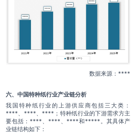
数据来源：****
六、中国
特种纸
行业产业链分析
我国特种纸行业的上游供应商包括三大类：
****、****、****；特种纸行业的下游需求方主
要包括：****、****、****和*****。其具体产
业链结构如下：