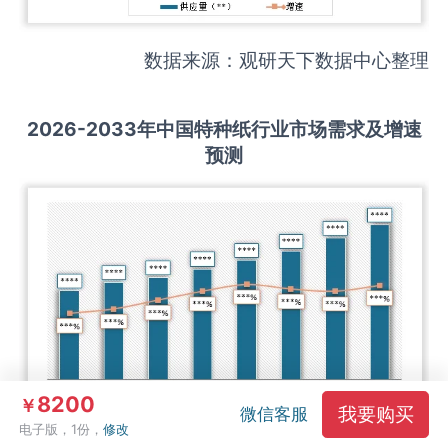
数据来源：观研天下数据中心整理
2026-2033
年中国
特种纸
行业市场需求及增速
预测
8200
￥
我要购买
微信客服
电子版，1份，
修改