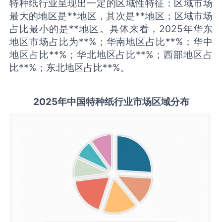
特种纸行业呈现出一定的区域性特征：区域市场
最大的地区是**地区，其次是**地区；区域市场
占比最小的是**地区。具体来看，2025年华东
地区市场占比为**%；华南地区占比**%；华中
地区占比**%；华北地区占比**%；西部地区占
比**%；东北地区占比**%。
2025
年中国
特种纸
行业市场区域分布