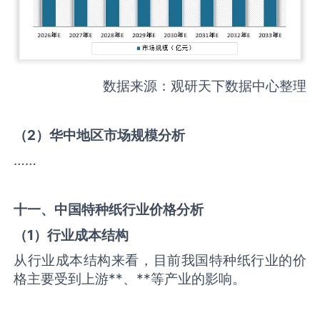
数据来源：观研天下数据中心整理
（
2
）华中地区市场规模分析
……
十一、中国
特种纸
行业价格分析
（
1
）行业成本结构
从行业成本结构来看，目前我国特种纸行业的价
格主要受到上游**、**等产业的影响。