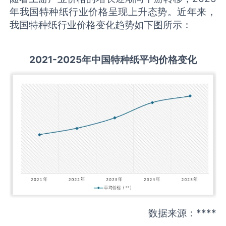
年我国特种纸行业价格呈现上升态势。近年来，
我国特种纸行业价格变化趋势如下图所示：
2021-2025
年中国
特种纸
平均价格变化
数据来源：****