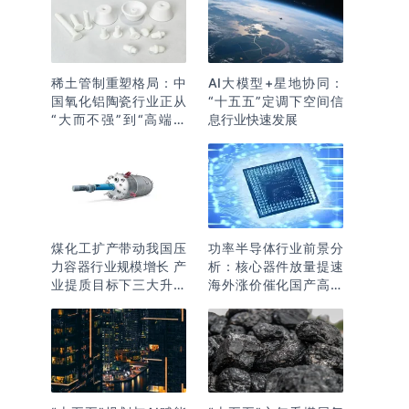
稀土管制重塑格局：中
AI大模型+星地协同：
国氧化铝陶瓷行业正从
“十五五”定调下空间信
“大而不强”到“高端突
息行业快速发展
围”
煤化工扩产带动我国压
功率半导体行业前景分
力容器行业规模增长 产
析：核心器件放量提速
业提质目标下三大升级
海外涨价催化国产高端
逻辑明确
化突围