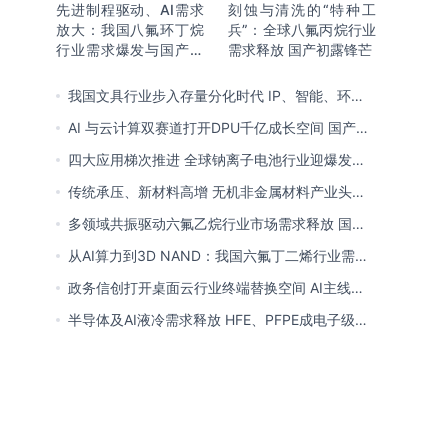
先进制程驱动、AI需求
刻蚀与清洗的“特种工
放大：我国八氟环丁烷
兵”：全球八氟丙烷行业
行业需求爆发与国产替
需求释放 国产初露锋芒
代进程
我国文具行业步入存量分化时代 IP、智能、环保
成企业构建核心竞争力关键
AI 与云计算双赛道打开DPU千亿成长空间 国产厂
商突破技术壁垒迎替代窗口期
四大应用梯次推进 全球钠离子电池行业迎爆发窗
口 中国全链规模化落地领跑商业化
传统承压、新材料高增 无机非金属材料产业头部
向一体化延伸 低碳高能创新转型提速
多领域共振驱动六氟乙烷行业市场需求释放 国产
替代已基本完成
从AI算力到3D NAND：我国六氟丁二烯行业需求
爆发与国产替代进程
政务信创打开桌面云行业终端替换空间 AI主线重
塑竞争逻辑 中国本土厂商全面反超
半导体及AI液冷需求释放 HFE、PFPE成电子级氟
化液行业主流 3M退场下国产高端突破加速