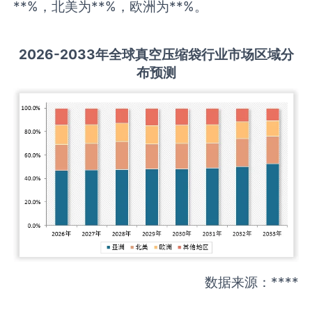
**%，北美为**%，欧洲为**%。
2026-2033
年全球
真空压缩袋
行业市场区域分
布预测
数据来源：****