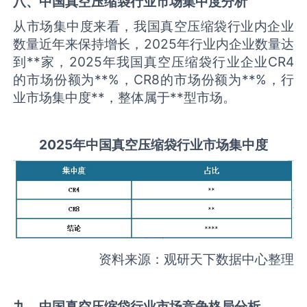
八、中国
真空压缩袋
行业市场集中度分析
从市场集中度来看，我国真空压缩袋行业内企业
数量近年来保持增长，2025年行业内企业数量达
到**家，2025年我国真空压缩袋行业企业CR4
的市场份额为**%，CR8的市场份额为**%，行
业市场集中度**，整体属于**型市场。
2025
年中国
真空压缩袋
行业市场集中度
资料来源：观研天下数据中心整理
九、中国
真空压缩袋
行业市场竞争格局分析