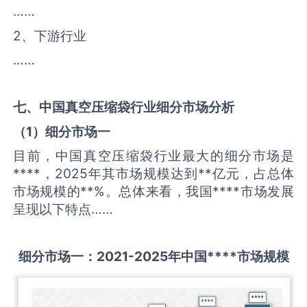
……
2、下游行业
……
七、中国
真空压缩袋
行业细分市场分析
（
1
）细分市场一
目前，中国真空压缩袋行业最大的细分市场是
****，2025年其市场规模达到**亿元，占总体
市场规模的**%。总体来看，我国****市场发展
呈现以下特点……
细分市场一：
2021-2025
年中国
****
市场规模