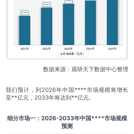
数据来源：观研天下数据中心整理
我们预计，到2026年中国****市场规模将增长
至**亿元，2033年将达到**亿元。
细分市场一：
202
6
-20
33年中国
****
市场规模
预测