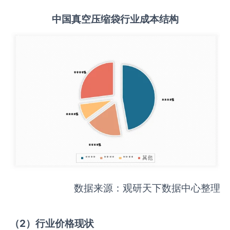
中国
真空压缩袋
行业成本结构
数据来源：观研天下数据中心整理
（
2
）行业价格现状