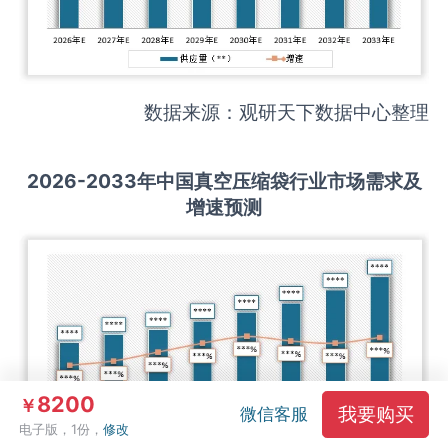
数据来源：观研天下数据中心整理
2026-2033
年中国
真空压缩袋
行业市场需求及
增速预测
8200
￥
我要购买
微信客服
电子版，1份，
修改