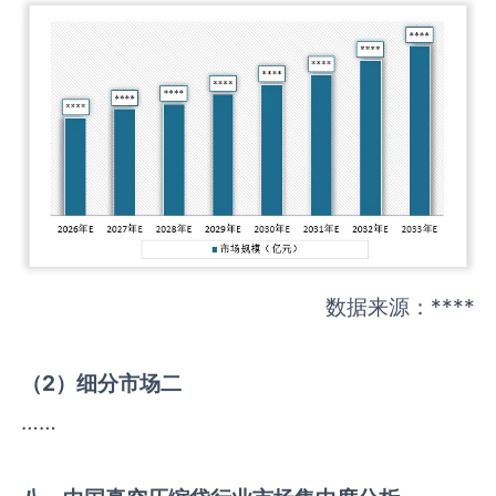
数据来源：****
（
2
）细分市场二
……