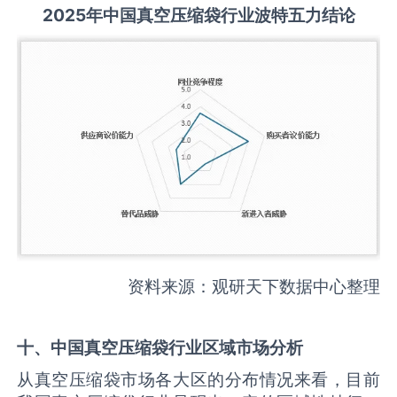
2025
年中国
真空压缩袋
行业波特五力结论
资料来源：观研天下数据中心整理
十、中国
真空压缩袋
行业区域市场分析
从真空压缩袋市场各大区的分布情况来看，目前