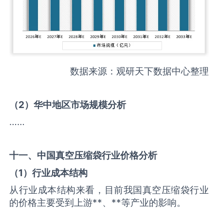
数据来源：观研天下数据中心整理
（
2
）华中地区市场规模分析
……
十一、中国
真空压缩袋
行业价格分析
（
1
）行业成本结构
从行业成本结构来看，目前我国真空压缩袋行业
的价格主要受到上游**、**等产业的影响。