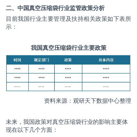
二、中国
真空压缩袋
行业监管政策分析
目前我国行业主要管理及扶持相关政策如下表所
示：
我国
真空压缩袋
行业主要政策
资料来源：观研天下数据中心整理
未来，我国政策对真空压缩袋行业的影响主要体
现在以下几个方面：