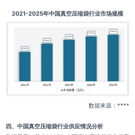
2021-2025
年中国
真空压缩袋
行业市场规模
数据来源：****
四、中国
真空压缩袋
行业供应情况分析