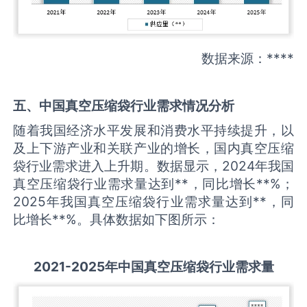
数据来源：****
五、中国
真空压缩袋
行业需求情况分析
随着我国经济水平发展和消费水平持续提升，以
及上下游产业和关联产业的增长，国内真空压缩
袋行业需求进入上升期。数据显示，2024年我国
真空压缩袋行业需求量达到**，同比增长**%；
2025年我国真空压缩袋行业需求量达到**，同
比增长**%。具体数据如下图所示：
2021-2025
年中国
真空压缩袋
行业需求量