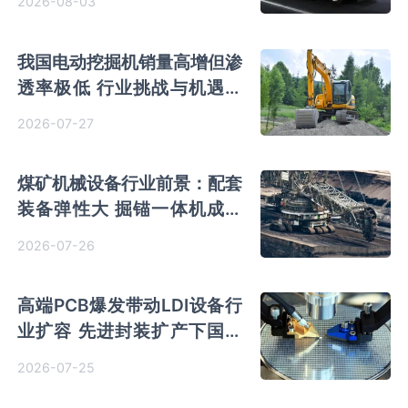
2026-08-03
我国电动挖掘机销量高增但渗
透率极低 行业挑战与机遇并
存
2026-07-27
煤矿机械设备行业前景：配套
装备弹性大 掘锚一体机成智
能化主线 头部竞争优势凸显
2026-07-26
高端PCB爆发带动LDI设备行
业扩容 先进封装扩产下国产
向高精度突破 芯碁微装市占
2026-07-25
率攀升