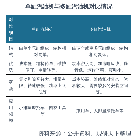
单缸
汽油机与多缸汽油机对比情况
对
比
单缸汽油机
多缸汽油机
项
目
结
由单个气缸组成，结构相
由两个或更多气缸组成，结构
构
对简单。
相对复杂。
优
成本低、结构简单、维护
功率密度高、加速响应快、噪
势
便宜、重量轻等。
音低、运转平稳、震动小。‌
震动和噪音较大、排量有
成本较高、维修相对复杂、体
弱
限、转速较低、功率上限
积较大，需要较多的安装空间
势
低等
等。
应
用
小排量摩托车、园林工具
乘用车、大排量摩托车等
领
等
域
资料来源：公开资料、观研天下整理