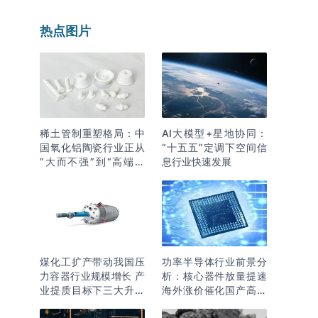
热点图片
稀土管制重塑格局：中
AI大模型+星地协同：
国氧化铝陶瓷行业正从
“十五五”定调下空间信
“大而不强”到“高端突
息行业快速发展
围”
煤化工扩产带动我国压
功率半导体行业前景分
力容器行业规模增长 产
析：核心器件放量提速
业提质目标下三大升级
海外涨价催化国产高端
逻辑明确
化突围