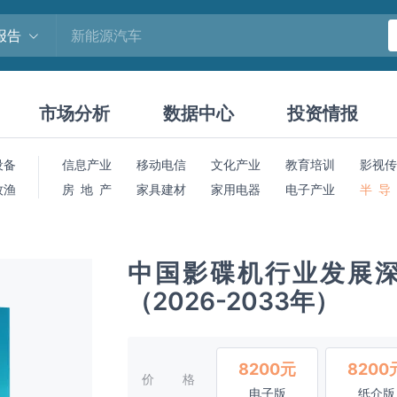
报告
市场分析
数据中心
投资情报
设备
信息产业
移动电信
文化产业
教育培训
影视传
牧渔
房 地 产
家具建材
家用电器
电子产业
半 导
中国影碟机行业发展
（2026-2033年）
8200元
8200
价格
电子版
纸介版