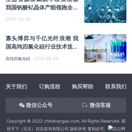
我国钒酸钇晶体产能领跑全球
行业有望迎来高速发展
2026-08-06
寡头博弈与千亿光纤浪潮 我
国高纯四氯化硅行业技术迭代
启幕
2026-08-05
高纯四氯化硅
关于我们
订购流程
购买帮助
联系我们
微信公众号
微信客服
Copyright © 2022 chinabaogao.com, All Rights Reserved. 观
研天下（北京）信息咨询有限公司 版权所有 复制必究。
京公网