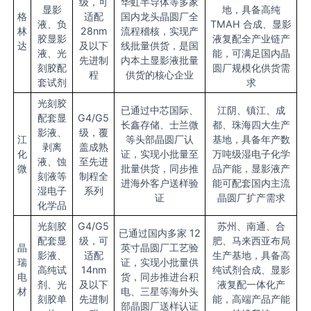
级，可
华虹半导体等多家
显影
地，具备高纯
格
适配
国内龙头晶圆厂全
液、负
TMAH 合成、显影
林
28nm
流程稽核，实现产
胶显影
液复配全产业链产
达
及以下
线批量供货，是国
液、光
能，可满足国内晶
先进制
内本土显影液批量
刻胶配
圆厂规模化供货需
程
供货的核心企业
套试剂
求
光刻胶
已通过中芯国际、
江阴、镇江、成
配套显
G4/G5
长鑫存储、士兰微
都、珠海四大生产
影液、
级，覆
江
等头部晶圆厂认
基地，具备年产数
剥离
盖成熟
化
证，实现小批量至
万吨级湿电子化学
液、蚀
至先进
微
批量供货，同步推
品产能，显影液产
刻液等
制程全
进海外客户送样验
能可配套国内主流
湿电子
系列
证
晶圆厂扩产需求
化学品
光刻胶
G4/G5
苏州、南通、合
已通过国内多家 12
配套显
级，可
肥、马来西亚布局
晶
英寸晶圆厂工艺验
影液、
适配
生产基地，具备高
瑞
证，实现小批量供
高纯试
14nm
纯试剂合成、显影
电
货，同步推进台积
剂、光
及以下
液复配一体化产
材
电、三星等海外头
刻胶单
先进制
能，高端产品产能
部晶圆厂送样认证