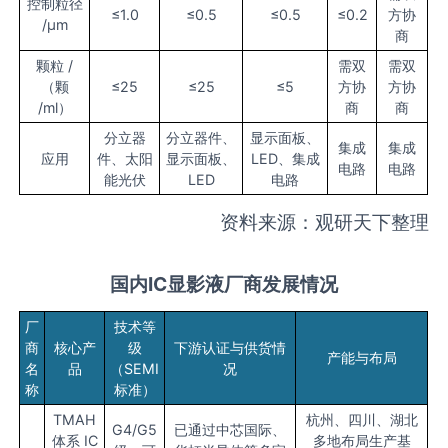
控制粒径
≤1.0
≤0.5
≤0.5
≤0.2
方协
/μm
商
颗粒 /
需双
需双
（颗
≤25
≤25
≤5
方协
方协
/ml）
商
商
分立器
分立器件、
显示面板、
集成
集成
应用
件、太阳
显示面板、
LED、集成
电路
电路
能光伏
LED
电路
资料来源：观研天下整理
国内IC显影液
厂商发展情况
厂
技术等
商
核心产
级
下游认证与供货情
产能与布局
名
品
（SEMI
况
称
标准）
TMAH
杭州、四川、湖北
G4/G5
已通过中芯国际、
体系 IC
多地布局生产基