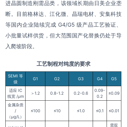
进晶圆制造刚需品类，该领域长期由日美企业垄
断。目前格林达、江化微、晶瑞电材、安集科技
等国内企业陆续完成 G4/G5 级产品工艺验证、
小批量试样供货，但大范围国产化替换仍处于导
入爬坡阶段。
工艺制程对纯度的要求
SEMI 等
G1
G2
G3
G4
G5
级
适应 IC
0.09-
＞1.2
0.8-1.2
0.2-0.6
≤0.09
线宽 /μm
0.2
金属杂质
/
≤100
≤10
≤1.0
≤0.1
≤0.01
（μg/L）
需双