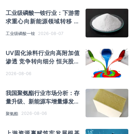
工业级磷酸一铵行业：下游需
求重心向新能源领域转移 产
业链一体化趋势清晰
2026-08-07
工业级磷酸一铵
UV固化涂料行业向高附加值
渗透 竞争转向细分 恒兴股份
等专精特新小巨人表现突出
2026-08-06
我国聚氨酯行业市场分析：存
量升级、新能源车增量爆发与
内需托底
2026-08-06
聚氨酯
上游资源禀赋筑牢发展根基