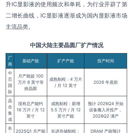
升IC显影液的使用频次和单耗，为行业开辟了第
二增长曲线，IC显影液逐渐成为国内显影液市场
主流品类。
中国大陆主要晶圆厂扩产情况
厂
基础产能
扩产产能
投产时间
商
中
月产能超 100
芯
成熟制程：4 万片
万片 8 英寸等
2026 年底前
国
/ 月 12 英寸
效晶圆
际
晶
现有总产能约
成熟制程：新增
预计 2026Q4 开始
合
16 万片 / 月 12
5.5 万片 / 月 12
设备搬入并投产，
集
英寸
英寸产能
2028Q2 满产
成
长
2025Q1 月产能
先进存储制程：
DRAM 产能预计