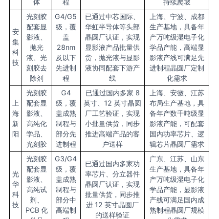
体
程
持续爬坡
光刻胶
G4/G5
已通过中芯国际、
上海、宁波、成都
配套显
级，覆
华虹半导体等头部
生产基地，具备年
安
影液、
盖
晶圆厂认证，实现
产万吨级湿电子化
集
抛光
28nm
显影液产品批量供
学品产能，高端显
科
液、光
及以下
货，抛光液与显影
影液产线可满足先
技
刻胶去
先进制
液协同配套下游产
进制程晶圆厂定制
除剂
程
线
化需求
光刻胶
G4
已通过国内多家 8
上海、安徽、江苏
上
配套显
级，覆
英寸、12 英寸晶圆
布局生产基地，具
海
影液、
盖成熟
厂工艺验证，实现
备年产数千吨级显
新
高纯化
制程与
小批量供货，同步
影液产能，可配套
阳
学品、
部分先
推进高端产品的客
国内功率芯片、逻
光刻胶
进制程
户送样
辑芯片晶圆厂需求
光刻胶
G3/G4
广东、江苏、山东
已通过国内多家功
配套显
级，覆
生产基地，具备年
光
率芯片、分立器件
影液、
盖成熟
产万吨级湿电子化
华
晶圆厂认证，实现
高纯试
制程与
学品产能，显影液
科
批量供货，同步推
剂、
部分中
产线可满足国内成
技
进 12 英寸晶圆厂
PCB 化
高端制
熟制程晶圆厂规模
的送样验证