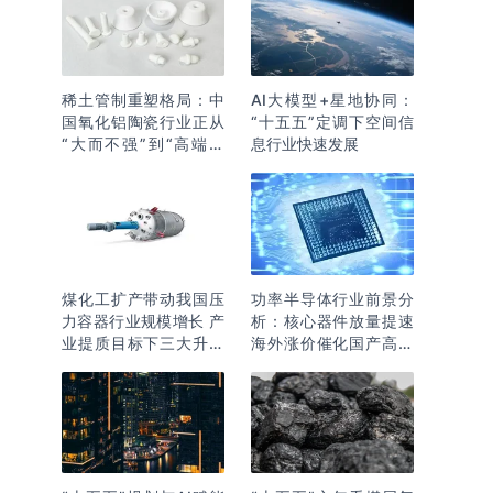
稀土管制重塑格局：中
AI大模型+星地协同：
国氧化铝陶瓷行业正从
“十五五”定调下空间信
“大而不强”到“高端突
息行业快速发展
围”
煤化工扩产带动我国压
功率半导体行业前景分
力容器行业规模增长 产
析：核心器件放量提速
业提质目标下三大升级
海外涨价催化国产高端
逻辑明确
化突围