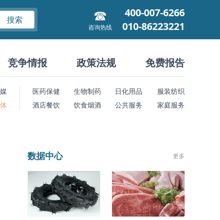
400-007-6266
搜索
010-86223221
咨询热线
竞争情报
政策法规
免费报告
媒
医药保健
生物制药
日化用品
服装纺织
 体
酒店餐饮
饮食烟酒
公共服务
家庭服务
数据中心
更多