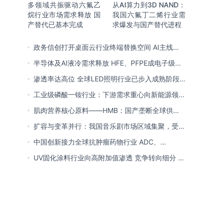
多领域共振驱动六氟乙
从AI算力到3D NAND：
烷行业市场需求释放 国
我国六氟丁二烯行业需
产替代已基本完成
求爆发与国产替代进程
政务信创打开桌面云行业终端替换空间 AI主线重
塑竞争逻辑 中国本土厂商全面反超
半导体及AI液冷需求释放 HFE、PFPE成电子级氟
化液行业主流 3M退场下国产高端突破加速
渗透率达高位 全球LED照明行业已步入成熟阶段
未来将向集成化、智能化方向演进
工业级磷酸一铵行业：下游需求重心向新能源领域
转移 产业链一体化趋势清晰
肌肉营养核心原料——HMB：国产垄断全球供给
市场 龙头构筑全方位竞争壁垒
扩容与变革并行：我国音乐剧市场区域集聚，受众
群体更新，内容生态持续完善
中国创新接力全球抗肿瘤药物行业 ADC、
CDK4/6与BTK引领 医保落地促专特药双渠道格局
UV固化涂料行业向高附加值渗透 竞争转向细分 恒
成型
兴股份等专精特新小巨人表现突出