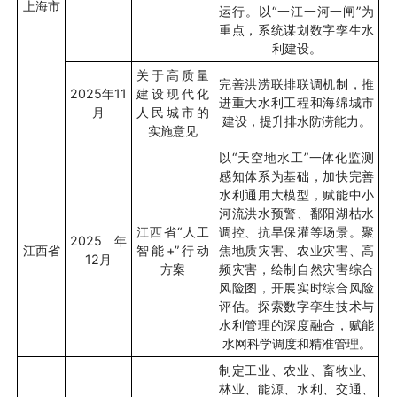
上海市
运行。以“一江一河一闸”为
重点，系统谋划数字孪生水
利建设。
关于高质量
完善洪涝联排联调机制，推
2025
年
11
建设现代化
进重大水利工程和海绵城市
月
人民城市的
建设，提升排水防涝能力。
实施意见
以“天空地水工”一体化监测
感知体系为基础，加快完善
水利通用大模型，赋能中小
河流洪水预警、鄱阳湖枯水
江西省“人工
调控、抗旱保灌等场景。聚
2025
年
江西省
智能
+”
行动
焦地质灾害、农业灾害、高
12
月
方案
频灾害，绘制自然灾害综合
风险图，开展实时综合风险
评估。探索数字孪生技术与
水利管理的深度融合，赋能
水网科学调度和精准管理。
制定工业、农业、畜牧业、
林业、能源、水利、交通、