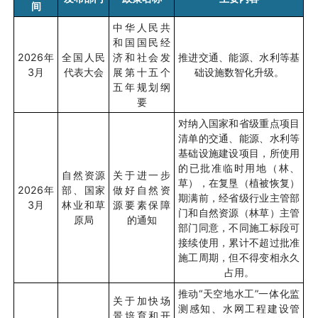
间
中华人民共
和国国民经
2026
年
全国人民
济和社会发
推进交通、能源、水利等基
3
月
代表大会
展第十五个
础设施数智化升级。
五年规划纲
要
对纳入国家和省级重点项目
清单的交通、能源、水利等
基础设施建设项目，所使用
的已批准临时用地（林、
自然资源
关于进一步
草），在复垦（植被恢复）
2026
年
部、国家
做好自然资
期满前，经省级行业主管部
3
月
林业和草
源要素保障
门和自然资源（林草）主管
原局
的通知
部门同意，不同施工标段可
接续使用，累计不超过批准
施工周期，但不得变相永久
占用。
推动
“
天空地水工
”
一体化监
关于加快场
测感知、水网工程建设管
景培育和开