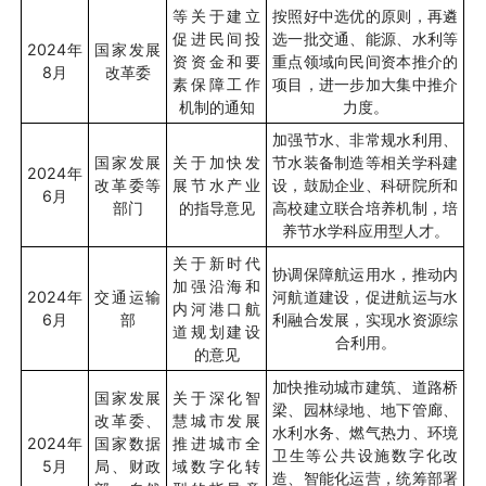
等关于建立
按照好中选优的原则，再遴
促进民间投
选一批交通、能源、水利等
2024
年
国家发展
资资金和要
重点领域向民间资本推介的
8
月
改革委
素保障工作
项目，进一步加大集中推介
机制的通知
力度。
加强节水、非常规水利用、
国家发展
关于加快发
节水装备制造等相关学科建
2024
年
改革委等
展节水产业
设，鼓励企业、科研院所和
6
月
部门
的指导意见
高校建立联合培养机制，培
养节水学科应用型人才。
关于新时代
协调保障航运用水，推动内
加强沿海和
2024
年
交通运输
河航道建设，促进航运与水
内河港口航
6
月
部
利融合发展，实现水资源综
道规划建设
合利用。
的意见
加快推动城市建筑、道路桥
国家发展
关于深化智
梁、园林绿地、地下管廊、
改革委、
慧城市发展
水利水务、燃气热力、环境
2024
年
国家数据
推进城市全
卫生等公共设施数字化改
5
月
局、财政
域数字化转
造、智能化运营，统筹部署