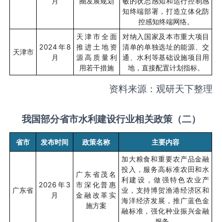
月
圈发展规划
敏的状态感知和运行控制感
知终端部署，打造立体化防
控感知终端网络。
天津市全面
对纳入国家及本市重大项目
2024
年
8
推进土地资
清单的单独选址的能源、交
天津市
月
源高质量利
通、水利等基础设施项目用
用若干措施
地，直接配置计划指标。
资料来源：观研天下整理
我国部分省市水利建设行业相关政策（二）
省市
发布时间
政策名称
主要内容
加大粮食和重要农产品金融
投入，服务高标准农田和水
广东省茂名
利建设，做强特色农业产
2026
年
3
市深化普惠
广东省
业，支持博贺渔港经济区和
月
金融改革实
海洋经济发展，推广蓝色金
施方案
融标准，强化种业振兴金融
服务。