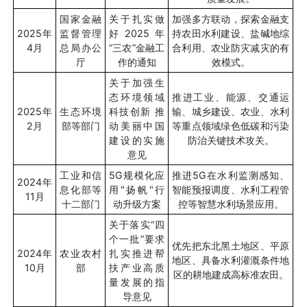
国家金融
关于扎实做
加强多方联动，探索金融支
2025
年
监督管理
好
2025
年
持农田水利建设、盐碱地综
4
月
总局办公
“
三农
”
金融工
合利用、农业防灾减灾的有
厅
作的通知
效模式。
关于加强生
态环境领域
推进工业、能源、交通运
2025
年
生态环境
科技创新 推
输、城乡建设、农业、水利
2
月
部等部门
动美丽中国
等重点领域绿色低碳和污染
建设的实施
防治关键技术攻关。
意见
工业和信
5G
规模化应
推进
5G
在水利监测感知、
2024
年
息化部等
用
"
扬帆
"
行
智能预报调度、水利工程管
11
月
十二部门
动升级方案
控等智慧水利场景应用。
关于落实
“
四
个一批
”
要求
优先把东北黑土地区、平原
2024
年
农业农村
扎实推进帮
地区、具备水利灌溉条件地
10
月
部
扶产业高质
区的耕地建成高标准农田。
量发展的指
导意见