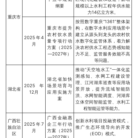
纲要
规模以上水利工程年供水能
力
14
亿立方米。
重庆市
按照数字重庆
“1361”
整体架
重庆市提升
构，在数字水利应用场景中
农村饮水质
建立从源头到龙头的农村饮
2025
年
4
量专项行动
水数字化监管体系，着力解
月
方案（
2025
决农村供水工程态势感知能
—2027
年）
力不足、监管服务效能不高
等问题。
推动“天空地水工”一体化监
测感知、水网工程建设管
湖北省加快
理、江河湖库巡查等应用场
2025
年
场景培育与
湖北省
景开放，提升流域智能防
12
月
应用实施方
洪、水网智能调度、河湖库
案
立体空间智能监管、水利工
程智能运管等能力。
广西金融惠
广西壮
创新水利项目投融资模式，
2025
年
7
企三年行动
族自治
推广生态环境导向的开发
月
方案（
2025
区
（
EOD
）模式。
—2027
年）