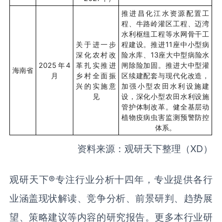
推进昌化江水资源配置工
程、牛路岭灌区工程、迈湾
水利枢纽工程等水网骨干工
关于进一步
程建设。推进
11
座中小型病
深化农村改
险水库、
13
座大中型病险水
2025
年
4
革扎实推进
闸除险加固。推进大中型灌
海南省
月
乡村全面振
区续建配套与现代化改造，
兴的实施意
加强小型农田水利设施建
见
设，深化小型农田水利设施
管护体制改革。健全基层动
植物疫病虫害监测预警防控
体系。
资料来源：观研天下整理（
XD
）
观研天下
®
专注行业分析十四年，专业提供各行
业涵盖现状解读、竞争分析、前景研判、趋势展
望、策略建议等内容的研究报告。更多本行业研