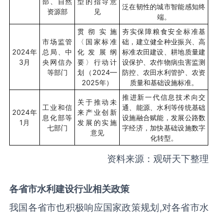
部、自然
型的指导意
泛在韧性的城市智能感知终
资源部
见
端。
贯彻实施
夯实保障粮食安全标准基
市场监管
〈国家标准
础，建立健全种业振兴、高
2024
年
总局、中
化发展纲
标准农田建设、耕地质量建
3
月
央网信办
要〉行动计
设保护、农作物病虫害监测
等部门
划（
2024—
防控、农田水利管护、农资
2025
年）
质量和基础设施标准。
推进新一代信息技术向交
关于推动未
工业和信
通、能源、水利等传统基础
2024
年
来产业创新
息化部等
设施融合赋能，发展公路数
1
月
发展的实施
七部门
字经济，加快基础设施数字
意见
化转型。
资料来源：观研天下整理
各省市水利建设行业相关政策
我国各省市也积极响应国家政策规划
,
对各省市水