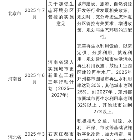
关于加强生
城市建设、旅游、自然资源
2025
年
7
态环境分区
开发等行业发展相关政策、
北京市
月
管控的实施
规划时，充分考虑生态环境
意见
分区管控有关要求，增进政
策、规划与生态环境的适配
性。
完善再生水利用设施。以需
定供、分质利用、就近利
用，规划建设城市生活污水
河南省深入
再生利用设施，鼓励工业园
实施城市更
区建设再生水厂。
2025
年
2025
年
6
新重点工程
河南省
郑州都市圈城市再生水利用
月
三年行动计
率达到
30%
，其他城市达到
划（
2025—
25%
。到
2027
年，郑州都
2027
年）
市圈城市再生水利用率达到
32%
以上，其他城市达到
27%
以上。
积极推动交通、能源、水
利、环保、市政等基础设施
2025
年
3
石家庄都市
数字化改造，加大精密、灵
河北省