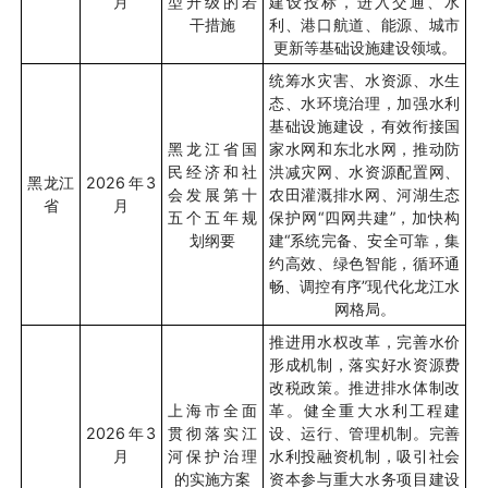
月
型升级的若
建设投标，进入交通、水
干措施
利、港口航道、能源、城市
更新等基础设施建设领域。
统筹水灾害、水资源、水生
态、水环境治理，加强水利
基础设施建设，有效衔接国
黑龙江省国
家水网和东北水网，推动防
民经济和社
洪减灾网、水资源配置网、
黑龙江
2026
年
3
会发展第十
农田灌溉排水网、河湖生态
省
月
五个五年规
保护网“四网共建”，加快构
划纲要
建“系统完备、安全可靠，集
约高效、绿色智能，循环通
畅、调控有序”现代化龙江水
网格局。
推进用水权改革，完善水价
形成机制，落实好水资源费
改税政策。推进排水体制改
上海市全面
革。健全重大水利工程建
2026
年
3
贯彻落实江
设、运行、管理机制。完善
月
河保护治理
水利投融资机制，吸引社会
的实施方案
资本参与重大水务项目建设