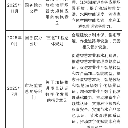
理、江河湖库巡查等应用场
2025
年
国务院办
放推动新场
景开放，提升流域智能防
11
月
公厅
景大规模应
洪、水网智能调度、河湖库
用的实施意
立体空间智能监管、水利工
见
程智能运管等能力。
合理建设水利水保、集雨节
2025
年
国务院办
“
三北
”
工程总
灌、作业道路等设施，完善
9
月
公厅
体规划
相关管护设施。
促进智慧农业和水利建设。
推进智慧农业管理成熟度认
证，促进农业生产智慧转型
和农产品加工智能转型。探
索开展智慧农场、智慧牧场
关于加快推
市场监管
和智慧渔场数字化场景认
2025
年
进质量认证
总局等部
证，增强农业生产数字化发
7
月
数字化发展
门
展基础能力。推动粮食生产
的指导意见
领域认证，支撑种业振兴和
粮食安全。实施节水产品绿
色认证、节水管理体系认
证，推动数字化赋能水利高
质量发展。