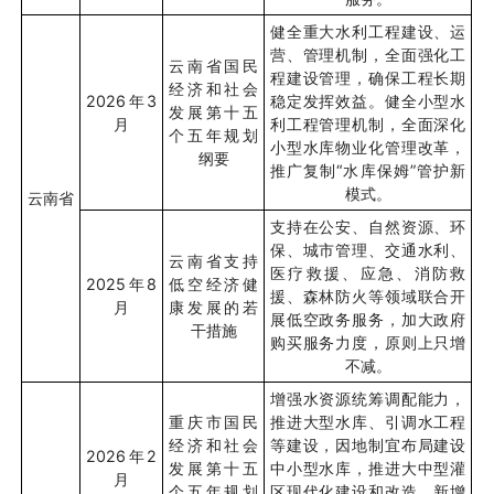
健全重大水利工程建设、运
营、管理机制，全面强化工
云南省国民
程建设管理，确保工程长期
经济和社会
2026
年
3
稳定发挥效益。健全小型水
发展第十五
月
利工程管理机制，全面深化
个五年规划
小型水库物业化管理改革，
纲要
推广复制“水库保姆”管护新
模式。
云南省
支持在公安、自然资源、环
保、城市管理、交通水利、
云南省支持
医疗救援、应急、消防救
2025
年
8
低空经济健
援、森林防火等领域联合开
月
康发展的若
展低空政务服务，加大政府
干措施
购买服务力度，原则上只增
不减。
增强水资源统筹调配能力，
重庆市国民
推进大型水库、引调水工程
经济和社会
等建设，因地制宜布局建设
2026
年
2
发展第十五
中小型水库，推进大中型灌
月
个五年规划
区现代化建设和改造，新增