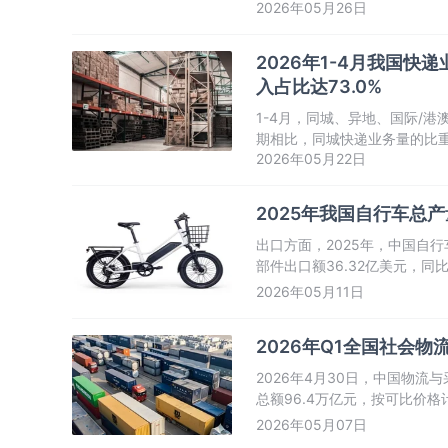
2026年05月26日
2026年1-4月我国快递
入占比达73.0%
1-4月，同城、异地、国际/港澳
期相比，同城快递业务量的比重下
2026年05月22日
台业务量的比重下降0.1个百分
2025年我国自行车总产
出口方面，2025年，中国自行
部件出口额36.32亿美元，同
2026年05月11日
2026年Q1全国社会物
2026年4月30日，中国物
总额96.4万亿元，按可比价格计
0.5个百分点。物流运行稳中
2026年05月07日