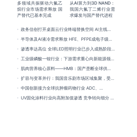
多领域共振驱动六氟乙
从AI算力到3D NAND：
烷行业市场需求释放 国
我国六氟丁二烯行业需
产替代已基本完成
求爆发与国产替代进程
政务信创打开桌面云行业终端替换空间 AI主线重
塑竞争逻辑 中国本土厂商全面反超
半导体及AI液冷需求释放 HFE、PFPE成电子级氟
化液行业主流 3M退场下国产高端突破加速
渗透率达高位 全球LED照明行业已步入成熟阶段
未来将向集成化、智能化方向演进
工业级磷酸一铵行业：下游需求重心向新能源领域
转移 产业链一体化趋势清晰
肌肉营养核心原料——HMB：国产垄断全球供给
市场 龙头构筑全方位竞争壁垒
扩容与变革并行：我国音乐剧市场区域集聚，受众
群体更新，内容生态持续完善
中国创新接力全球抗肿瘤药物行业 ADC、
CDK4/6与BTK引领 医保落地促专特药双渠道格局
UV固化涂料行业向高附加值渗透 竞争转向细分 恒
成型
兴股份等专精特新小巨人表现突出