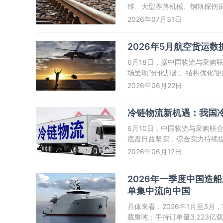
维、大型养路机械、钢轨探伤
2026年07月31日
2026年5月航空货运
6月18日，据中国物流与采购
场呈现“分化加剧、结构优化”
班量则出现明显收缩。
2026年06月22日
冷链物流新机遇：我国
6月10日，中国物流与采购联
底盘日益坚实，综合实力持续提
行业正从单一物流服务向跨行
2026年06月12日
2026年一季度中国造船
单集中流向中国
具体来看，2026年1月至3月，
载重吨；手持订单量3.223亿载