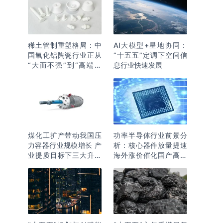
稀土管制重塑格局：中
AI大模型+星地协同：
国氧化铝陶瓷行业正从
“十五五”定调下空间信
“大而不强”到“高端突
息行业快速发展
围”
煤化工扩产带动我国压
功率半导体行业前景分
力容器行业规模增长 产
析：核心器件放量提速
业提质目标下三大升级
海外涨价催化国产高端
逻辑明确
化突围