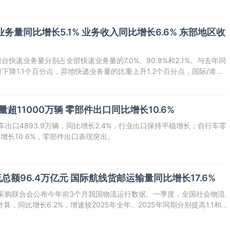
业务量同比增长5.1% 业务收入同比增长6.6% 东部地区收
台快递业务量分别占全部快递业务量的7.0%、90.9%和2.1%。与去年同
降1.1个百分点，异地快递业务量的比重上升1.2个百分点，国际/港澳
点。
量超11000万辆 零部件出口同比增长10.6%
车出口4893.9万辆，同比增长2.4%，行业出口保持平稳增长；自行车零
比增长10.6%，零部件出口表现突出。
流总额96.4万亿元 国际航线货邮运输量同比增长17.6%
流与采购联合会公布今年前3个月我国物流运行数据。一季度，全国社会物流
算，同比增长6.2%，增速较2025年全年、2025年同期分别提高1.1和
有进、平稳有序。