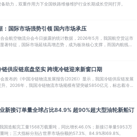
设备助力，双重作用力下全国铁路维修维护行业长期成长空间打开。
数据：国际市场强势引领 国内市场承压
联合会航空物流分会今日披露的统计数据，2026年5月，我国航空货运市
的显著特征，国际市场延续高增态势，成为板块核心支撑，而国内航线航
冷链供应链底盘坚实 跨境冷链迎来新窗口期
合会发布的《中国冷链物流发展报告(2026)》显示，我国冷链供应链发展
升。2026年，我国冷链物流市场规模有望突破5850亿元，标志着冷链
业、跨领域、跨国界融合发展的新阶段迈进。
业新接订单量全球占比84.9% 超90%超大型油轮新船订
我国造船完工量1568万载重吨，同比增长46.0%；新接订单量5953万
重吨；三大指标分别占世界市场份额的57.3%、84.9%和69.8%。