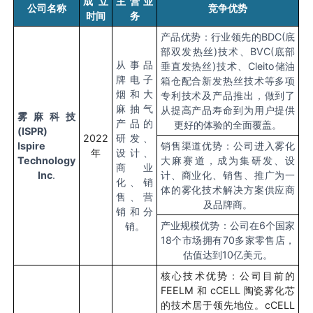
成立
主营业
公司名称
竞争优势
时间
务
产品优势：行业领先的
BDC(
底
部双发热丝
)
技术、
BVC(
底部
从事品
垂直发热丝
)
技术、
Cleito
储油
牌电子
箱仓配合新发热丝技术等多项
烟和大
专利技术及产品推出，做到了
麻抽气
从提高产品寿命到为用户提供
雾麻科技
产品的
更好的体验的全面覆盖。
(ISPR)
2022
研发、
Ispire
销售渠道优势：公司进入雾化
年
设计、
Technology
大麻赛道，成为集研发、设
商业
Inc
.
计、商业化、销售、推广为一
化、销
体的雾化技术解决方案供应商
售、营
及品牌商。
销和分
产业规模优势：公司在
6
个国家
销。
18
个市场拥有
70
多家零售店，
估值达到
10
亿美元。
核心技术优势：公司目前的
FEELM
和
cCELL
陶瓷雾化芯
的技术居于领先地位。
cCELL