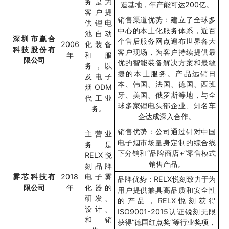
务是为
造基地，年产能可达
200
亿。
客户提
销售渠道优势：建立了全球多
供锂电
中心的本土化服务体系，近百
池自动
深圳市赢合
个售后服务网点遍布世界各大
2006
化装备
科技股份有
客户现场，为客户持续提供最
年
和服
限公司
优的智能装备解决方案和最敏
务，以
捷的本土服务。产品远销日
及电子
本、韩国、法国、德国、西班
烟
ODM
牙、美国、俄罗斯等地，与全
代工业
球多家锂电头部企业、知名车
务。
企达成深入合作。
销售优势：公司通过针对中国
主营业
电子烟市场量身定制的综合线
务是
下分销和“品牌商店
+”
零售模式
RELX
悦
销售产品。
刻品牌
雾芯科技有
2018
电子雾
品牌优势：
RELX
悦刻致力于为
限公司
年
化器的
用户提供兼具高品质和安全性
研发、
的产品，
RELX
悦刻获得
设计、
ISO9001-2015
认证锐刻无限
和销
获得
“
德国红点奖
”
等行业奖项，