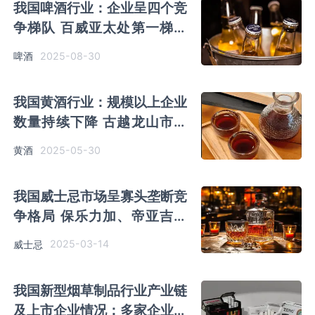
我国啤酒行业：企业呈四个竞
争梯队 百威亚太处第一梯队
布局于亚太东部和西部地区
2025-08-30
啤酒
我国黄酒行业：规模以上企业
数量持续下降 古越龙山市场
份额占比最高
2025-05-30
黄酒
我国威士忌市场呈寡头垄断竞
争格局 保乐力加、帝亚吉欧
为行业两大巨头
2025-03-14
威士忌
我国新型烟草制品行业产业链
及上市企业情况：多家企业相