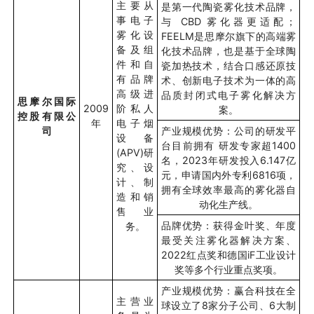
主要从
是第一代陶瓷雾化技术品牌，
事电子
与
CBD
雾化器更适配；
雾化设
FEELM
是思摩尔旗下的高端雾
备及组
化技术品牌，也是基于全球陶
件和自
瓷加热技术，结合口感还原技
有品牌
术、创新电子技术为一体的高
高级进
品质封闭式电子雾化解决方
思摩尔国际
2009
阶私人
案。
控股有限公
年
电子烟
司
产业规模优势：公司的研发平
设备
台目前拥有
研发专家超
1400
(APV)
研
名，
2023
年研发投入
6.147
亿
究、设
元，申请国内外专利
6816
项，
计、制
拥有全球效率最高的雾化器自
造和销
动化生产线。
售业
品牌优势：获得金叶奖、年度
务。
最受关注雾化器解决方案、
2022
红点奖和德国
iF
工业设计
奖等多个行业重点奖项。
产业规模优势：赢合科技在全
主营业
球设立了
8
家分子公司、
6
大制