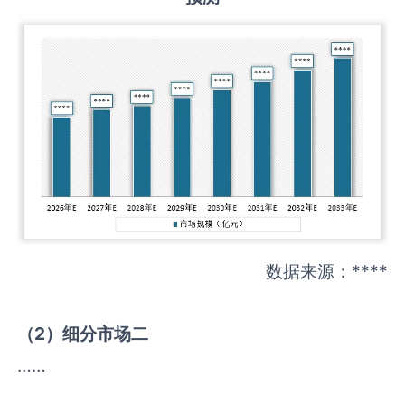
数据来源：****
（
2
）细分市场二
……