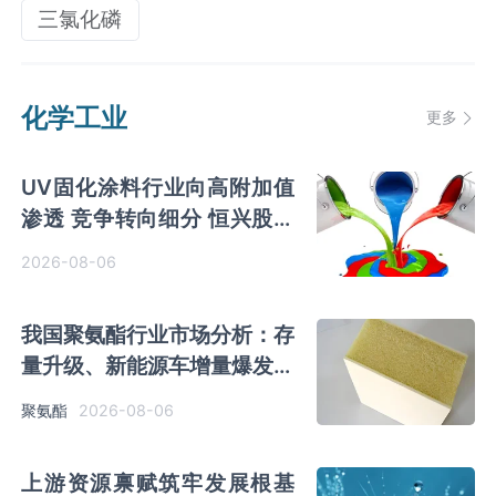
三氯化磷
化学工业
更多
UV固化涂料行业向高附加值
渗透 竞争转向细分 恒兴股份
等专精特新小巨人表现突出
2026-08-06
我国聚氨酯行业市场分析：存
量升级、新能源车增量爆发与
内需托底
2026-08-06
聚氨酯
上游资源禀赋筑牢发展根基