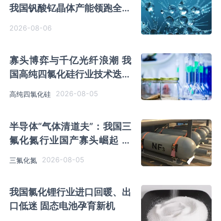
我国钒酸钇晶体产能领跑全球
行业有望迎来高速发展
2026-08-06
寡头博弈与千亿光纤浪潮 我
国高纯四氯化硅行业技术迭代
启幕
2026-08-05
高纯四氯化硅
半导体“气体清道夫”：我国三
氟化氮行业国产寡头崛起 全
球产能东移
2026-08-05
三氟化氮
我国氯化锂行业进口回暖、出
口低迷 固态电池孕育新机