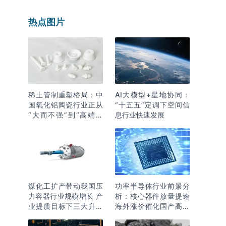
热点图片
稀土管制重塑格局：中
AI大模型+星地协同：
国氧化铝陶瓷行业正从
“十五五”定调下空间信
“大而不强”到“高端突
息行业快速发展
围”
煤化工扩产带动我国压
功率半导体行业前景分
力容器行业规模增长 产
析：核心器件放量提速
业提质目标下三大升级
海外涨价催化国产高端
逻辑明确
化突围