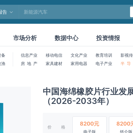
报告
市场分析
数据中心
投资情报
设备
信息产业
移动电信
文化产业
教育培训
影视传
牧渔
房 地 产
家具建材
家用电器
电子产业
半 导
中国海绵橡胶片行业发
（2026-2033年）
8200元
8200
价格
电子版
纸介版