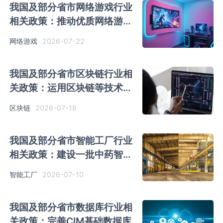
我国及部分省市网络游戏行业
相关政策：推动优质网络游戏
出海
2026-07-22
网络游戏
我国及部分省市区块链行业相
关政策：运用区块链等技术规
范发展供应链金融
2026-07-18
区块链
我国及部分省市智能工厂行业
相关政策：建设一批中药智能
工厂、绿色工厂
2026-07-10
智能工厂
我国及部分省市数据库行业相
关政策：完善CIM基础数据库