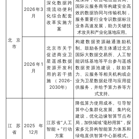
深化数据跨
国际云服务商等构建安全高
2026
年
3
境流动便利
效的数据协同与传输机制，
月
化综合配套
服务重要行业专识数据标注
改革实施方
业务高速发展，助力关键技
案
术攻关和产业化落地应用。
北京
构建数据资源融通激励机
市
北京市关于
制。鼓励各类主体通过北京
促进商业卫
国际大数据交易所、人工智
星遥感数据
能训练基地等平台参与遥感
2026
年
1
资源开发利
数据资源池建设，鼓励算
月
用的若干措
力、云服务等相关机构或企
施（
2026-
业为卫星数据处理与应用提
2030
年）
供服务，并给予算力券等方
式支持。
降低算力使用成本。引导智
算中心集群化发展、集约化
建设，优化边缘智算节点布
江苏省“人工
局，加快城域“毫秒用算”，探
江苏
2025
年
智能＋”行动
索多元异构智能算力体系和
省
12
月
方案
绿电直供智算中心新模式。