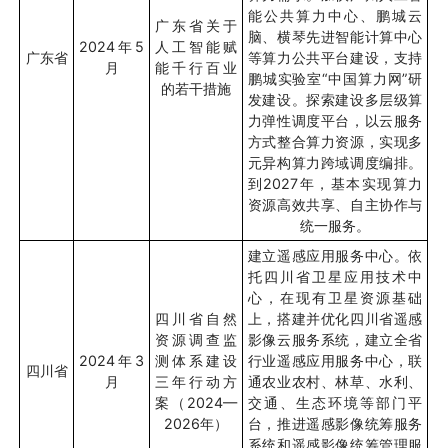
能公共算力中心、鹏城云
广东省关于
脑、横琴先进智能计算中心
2024
年
5
人工智能赋
广东省
等算力公共平台建设，支持
月
能千行百业
鹏城实验室
“
中国算力网
”
研
的若干措施
发建设。探索建设多层级算
力弹性调度平台，以云服务
方式整合算力资源，实现多
元异构算力跨域调度编排。
到
2027
年，基本实现算力
资源高效共享、自主协作与
统一服务。
建立遥感应用服务中心。依
托四川省卫星应用技术中
心，在现有卫星资源基础
四川省自然
上，搭建并优化四川省遥感
资源调查监
影像云服务系统，建立全省
2024
年
3
测体系建设
行业遥感应用服务中心，联
四川省
月
三年行动方
通农业农村、林草、水利、
案（
2024—
交通、生态环境等部门平
2026
年）
台，推进遥感影像统筹服务
系统和遥感影像统筹管理服