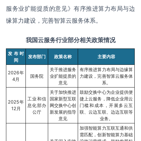
服务业扩能提质的意见》有序推进算力布局与边
缘算力建设，完善智算云服务体系。
我国云服务行业部分相关政策情况
发布时
发布部门
政策名称
主要内容
间
关于推进服务
有序推进算力布局与边缘算
2026
年
国务院
业扩能提质的
力建设，完善智算云服务体
4
月
意见
系。
关于加快推进
鼓励交换中心为企业提供便
工业和信
国家新型互联
捷上云服务，降低企业用云
2025
年
息化部办
网交换中心创
门槛和成本，开展多云互
12
月
公厅
新发展的指导
联、云边互联、边边互联等
意见
业务。
加强智能算力互联互通和供
需匹配，创新智能算力基础