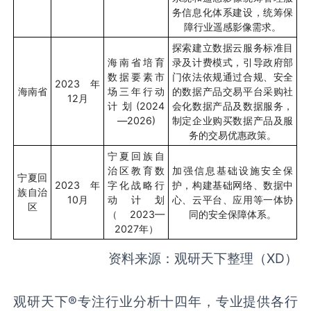
务信息化体系建设，统筹保
障行业遥感影像需求。
探索建立数据云服务标准目
海南省培育
录及计费模式，引导政府部
数据要素市
门依法依规通过合规、安全
2023
年
海南省
场三年行动
的数据产品交易平台采购社
12
月
计划
(2024
会化数据产品及数据服务，
—2026)
制定企业购买数据产品及服
务的交易优惠政策。
宁夏回族自
治区教育数
加强信息基础设施安全保
宁夏回
2023
年
字化战略行
护，构建基础网络、数据中
族自治
10
月
动计划
心、云平台、应用等一体协
区
（
2023—
同的安全保障体系。
2027
年）
资料来源：观研天下整理（
XD
）
观研天下
®
专注行业分析十四年，专业提供各行