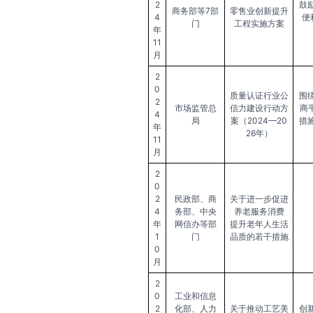
2
鼓
商务部等7部
零售业创新提升
4
便
门
工程实施方案
年
11
月
2
0
质量认证行业公
围
2
市场监管总
信力建设行动方
商
4
局
案（2024—20
措
年
26年）
11
月
2
0
2
民政部、商
关于进一步促进
4
务部、中央
养老服务消费
年
网信办等部
提升老年人生活
1
门
品质的若干措施
0
月
2
0
工业和信息
2
化部、人力
关于推动工艺美
创