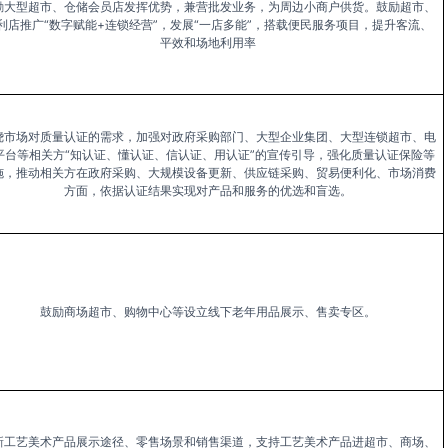
励大型超市、仓储会员店发挥优势，兼营批发业务，为周边小商户供货。鼓励超市、
利店推广“数字赋能+连锁经营”，发展“一店多能”，搭载便民服务项目，提升客流、
平效和场地利用率
绕市场对质量认证的需求，加强对政府采购部门、大型企业集团、大型连锁超市、电
平台等相关方“知认证、懂认证、信认证、用认证”的宣传引导，强化质量认证保险等
施，推动相关方在政府采购、大规模设备更新、供应链采购、贸易便利化、市场消费
方面，依据认证结果实现对产品和服务的优选和盲选。
鼓励商场超市、购物中心等设立线下老年用品展示、售卖专区。
新工艺美术产品展示途径、零售场景和销售渠道，支持工艺美术产品进超市、商场、