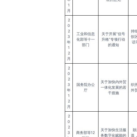
1
月
2
0
2
持
工业和信息
关于开展“信号
3
饮
化部等十一
升格”专项行动
年
话
部门
的通知
1
2
月
2
0
2
关于加快内外贸
3
国务院办公
织
一体化发展的若
年
厅
外
干措施
1
2
月
2
0
2
关于加快生活服
鼓
3
商务部等12
务数字化赋能的
造