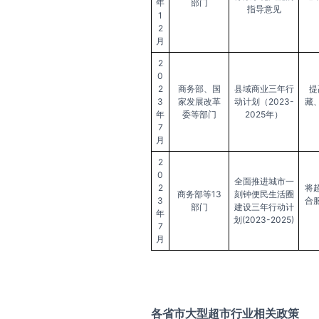
年
部门
指导意见
1
2
月
2
0
2
商务部、国
县域商业三年行
提
3
家发展改革
动计划（2023-
藏
年
委等部门
2025年）
7
月
2
0
全面推进城市一
2
将
商务部等13
刻钟便民生活圈
3
合
部门
建设三年行动计
年
划(2023-2025)
7
月
各省市
大型超市
行业相关政策