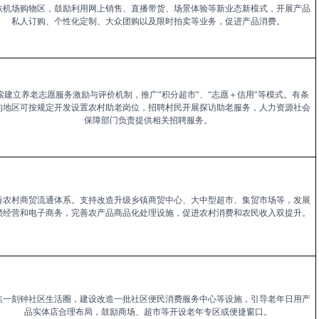
铁机场购物区，鼓励利用网上销售、直播带货、场景体验等新业态新模式，开展产品
私人订购、个性化定制、大众团购以及限时拍卖等业务，促进产品消费。
索建立养老志愿服务激励与评价机制，推广“积分超市”、“志愿＋信用”等模式。有条
的地区可按规定开发设置农村助老岗位，招聘村民开展探访助老服务，人力资源社会
保障部门负责提供相关招聘服务。
善农村商贸流通体系。支持改造升级乡镇商贸中心、大中型超市、集贸市场等，发展
锁经营和电子商务，完善农产品商品化处理设施，促进农村消费和农民收入双提升。
焦一刻钟社区生活圈，建设改造一批社区便民消费服务中心等设施，引导老年日用产
品实体店合理布局，鼓励商场、超市等开设老年专区或便捷窗口。