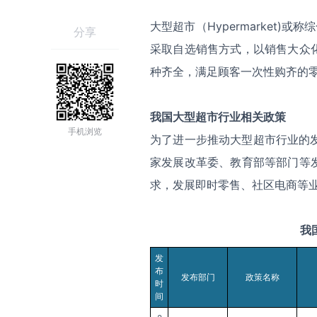
大型超市（Hypermarket)或称综
分享
采取自选销售方式，以销售大众
种齐全，满足顾客一次性购齐的
我国
大型超市
行业相关政策
手机浏览
为了进一步推动大型超市行业的发
家发展改革委、教育部等部门等
求，发展即时零售、社区电商等
我
发
布
发布部门
政策名称
时
间