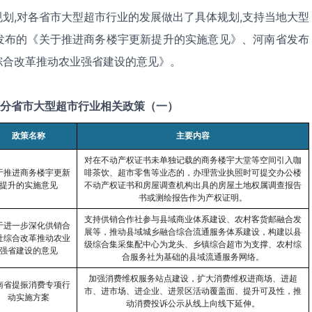
划,对各省市大型超市行业的发展做出了具体规划,支持当地大型
发布的《关于推进商务楼宇更新提升的实施意见》、河南省发布
综合改革推动农业强省建设的意见》。
分省市大型超市行业相关政策（一）
政策名称
主要内容
对在不动产权证书未单独记载的商务楼宇大堂等空间引入咖
于推进商务楼宇更新
啡茶饮、超市零售等业态的，办理营业执照时可提交办公楼
提升的实施意见
不动产权证书和房屋调查机构出具的房屋土地权属调查报告
书或测绘报告作为产权证明。
支持供销合作社参与县域商业体系建设、农村客货邮融合发
于进一步深化供销合
展等，推动县域城乡融合综合流通服务体系建设，构建以县
社综合改革推动农业
级综合集采集配中心为龙头、乡镇综合超市为支撑、农村综
强省建设的意见
合服务社为基础的县域流通服务网络。
加强消费维权服务站点建设，扩大消费维权进商场、进超
南省提振消费专项行
市、进市场、进企业、进景区活动覆盖面、提升可及性，推
动实施方案
动消费投诉公示从线上向线下延伸。