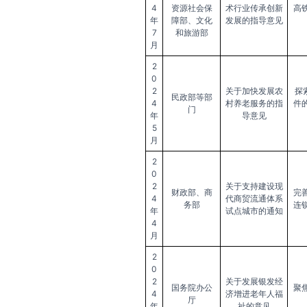
4
资源社会保
术行业传承创新
高
年
障部、文化
发展的指导意见
7
和旅游部
月
2
0
2
关于加快发展农
探
民政部等部
4
村养老服务的指
件
门
年
导意见
5
月
2
0
2
关于支持建设现
财政部、商
完
4
代商贸流通体系
务部
连
年
试点城市的通知
4
月
2
0
2
关于发展银发经
国务院办公
聚
4
济增进老年人福
厅
年
祉的意见