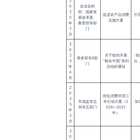
2
0
农业农村
2
部、国家发
促进农产品消费
引
5
展改革委、
实施方案
年
教育部等部
7
门
月
2
0
2
关于组织开展
组
商务部等6部
5
“购在中国”系列
台
门
年
活动的通知
4
月
2
0
优化消费环境三
2
市场监管总
年行动方案（2
加
5
局等五部门
025—2027
年
年）
2
月
2
0