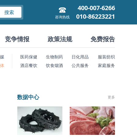
400-007-6266
搜索
010-86223221
咨询热线
竞争情报
政策法规
免费报告
媒
医药保健
生物制药
日化用品
服装纺织
 体
酒店餐饮
饮食烟酒
公共服务
家庭服务
数据中心
更多