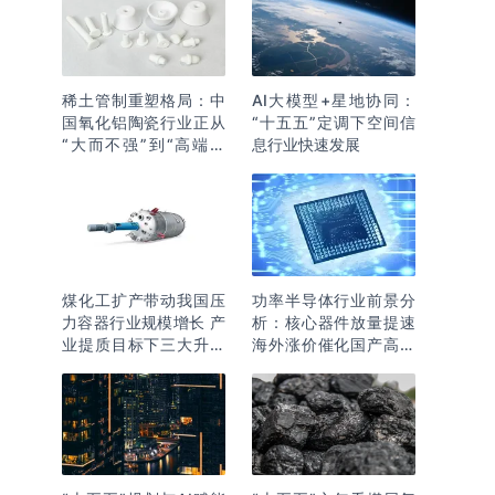
稀土管制重塑格局：中
AI大模型+星地协同：
国氧化铝陶瓷行业正从
“十五五”定调下空间信
“大而不强”到“高端突
息行业快速发展
围”
煤化工扩产带动我国压
功率半导体行业前景分
力容器行业规模增长 产
析：核心器件放量提速
业提质目标下三大升级
海外涨价催化国产高端
逻辑明确
化突围