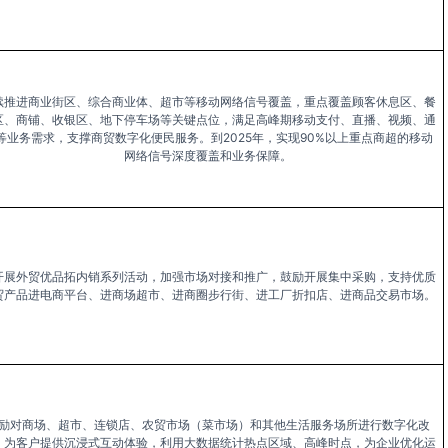
续推进商业街区、综合商业体、超市等移动网络信号覆盖，重点覆盖顾客休息区、餐
区、商铺、收银区、地下停车场等关键点位，满足高峰期移动支付、直播、视频、通
等业务需求，支撑商贸数字化便民服务。到2025年，实现90%以上重点商超的移动
网络信号深度覆盖和业务保障。
开展外贸优品拓内销系列活动，加强市场对接和推广，鼓励开展集中采购，支持优质
贸产品进电商平台、进商场超市、进商圈步行街、进工厂折扣店、进商品交易市场。
励对商场、超市、连锁店、农贸市场（菜市场）和其他生活服务场所进行数字化改
，为客户提供沉浸式互动体验，利用大数据统计热点区域、高峰时点，为企业优化运