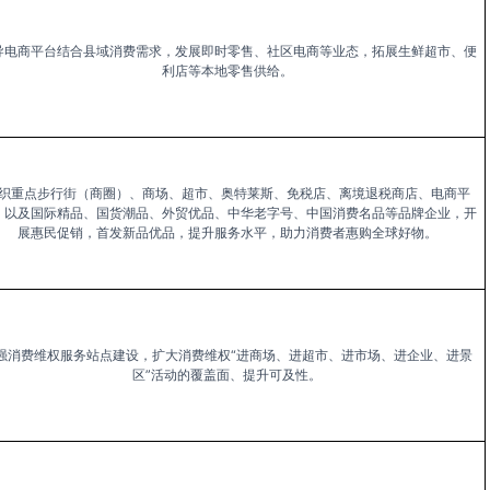
导电商平台结合县域消费需求，发展即时零售、社区电商等业态，拓展生鲜超市、便
利店等本地零售供给。
织重点步行街（商圈）、商场、超市、奥特莱斯、免税店、离境退税商店、电商平
，以及国际精品、国货潮品、外贸优品、中华老字号、中国消费名品等品牌企业，开
展惠民促销，首发新品优品，提升服务水平，助力消费者惠购全球好物。
强消费维权服务站点建设，扩大消费维权“进商场、进超市、进市场、进企业、进景
区”活动的覆盖面、提升可及性。