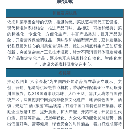
展领域
川菜及调味品
依托川菜享誉全球的优势，推进传统川菜技艺与现代工艺设备、
现代标准体系相结合，推进产品口味、品相统一可控和经典川菜
的标准化、专业化、方便化生产。丰富产品类别，提升产品形
象，开发营养保健调味品、风味型和功能型新产品，延伸发展以
郫县豆瓣为核心的川菜复合调味品。推进火锅底料生产工艺研发
创新，突破复杂生产工艺技术瓶颈，针对不同消费群体研发标准
化产品和定制化产品，逐步实现火锅底料全自动化、智能化生
产，建设火锅底料研发制造中心。
名优酒
推动以四川
“六朵金花”为主国内外知名品牌在蓉设立展示、文
创、营销、配送等供应链节点机构，带动协作配套企业主动服务
川酒振兴。以
318
国道串联邛崃、大邑王泗、蒲江大塘等白酒传
统产区，深度挖掘中国酒类非物质文化遗产，建设特色酒庄、酒
镇，规划“白酒
+
旅游”精品线路，打造中国白酒特色酒庄集群。鼓
励企业改进工艺、提升质量、扩大产能、开拓市场，开发新生代
白酒、露酒等新品。把握年轻化、大众化和功能化发展趋势，推
出低度好喝、营养健康、绿色安全的时尚酒品，着力打造成都特