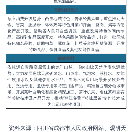
色果酒品牌。
方便休闲食品
顺应消费升级趋势，凸显地域特色，传承经典风味，重点推动火
锅、冒菜、肥肠粉、钵钵鸡等特色川菜和拌面、酥肉、粥等方便
化产品开发。借助省内良好自然资源，重点发展特色休闲肉制
品、高端乳制品深度开发、特色果蔬休闲食品等，打造一批区域
特色知名品牌。借助虫草、藏红花、川芎等道地药材资源，开发
特医食品、保健食品及其他功能性食品。
健康饮料
依托源自青藏高原雪山的龙门山脉、邛崃山脉天然优质水源优
势，大力发展高端天然矿泉水、山泉水、气泡水、苏打水、功能
性饮用水以及其他饮用水产品。围绕不同应用场景开发饮茶专
用、煲汤专用、煮饭专用等特定用途产品，精准抢占细分领域市
场。开展茶叶自动化智能化精深加工、茶叶机采、名优茶树选育
等关键技术及产品开发，推动
“蒲江雀舌”“邛崃黑茶”制作技术成
为非遗代表性项目。
资料来源：四川省成都市人民政府网站、观研天