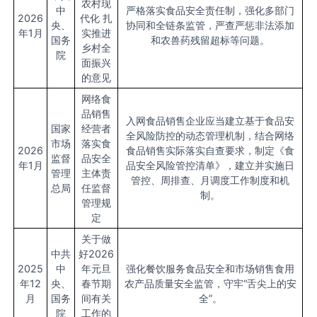
农村现
中
严格落实食品安全责任制，强化多部门
2026
代化 扎
央、
协同和全链条监管，严查严惩非法添加
年1月
实推进
国务
和农兽药残留超标等问题。
乡村全
院
面振兴
的意见
网络食
品销售
入网食品销售企业应当建立基于食品安
国家
经营者
全风险防控的动态管理机制，结合网络
市场
落实食
2026
食品销售实际落实自查要求，制定《食
监督
品安全
年1月
品安全风险管控清单》，建立并实施日
管理
主体责
管控、周排查、月调度工作制度和机
总局
任监督
制。
管理规
定
关于做
中共
好2026
2025
中
年元旦
强化餐饮服务食品安全和市场销售食用
年12
央、
春节期
农产品质量安全监管，守牢“舌尖上的安
月
国务
间有关
全”。
院
工作的