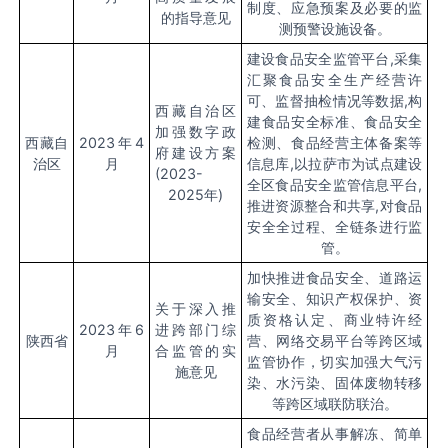
制度、应急预案及必要的监
的指导意见
测预警设施设备。
建设食品安全监管平台
,
采集
汇聚食品安全生产经营许
可、监督抽检情况等数据
,
构
西藏自治区
建食品安全标准、食品安全
加强数字政
西藏自
2023
年
4
检测、食品经营主体备案等
府建设方案
治区
月
信息库
,
以拉萨市为试点建设
(2023-
全区食品安全监管信息平台
,
2025
年
)
推进资源整合和共享
,
对食品
安全全过程、全链条进行监
管。
加快推进食品安全、道路运
输安全、知识产权保护、资
关于深入推
质资格认定、商业特许经
2023
年
6
进跨部门综
陕西省
营、网络交易平台等跨区域
月
合监管的实
监管协作，切实加强大气污
施意见
染、水污染、固体废物转移
等跨区域联防联治。
食品经营者从事解冻、简单