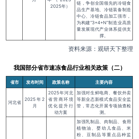
链，争创全国领先的冷链食
2025
年）
品生产基地、冷链装备制造
中心、冷链食品加工强市，
为构建“
3+4+N
”制造业高质
量发展现代产业体系提供支
撑。
资料来源：观研天下整理
我国部分省市速冻食品行业相关政策（二）
省市
发布时间
政策名称
主要内容
2025
年河北
加强对生鲜电商、餐饮外卖
2025
年
2
省营商环境
等新业态新模式食品安全监
河北省
月
优化提升行
管，常态化开展专项抽查检
动方案
测。
加强乳制品、肉制品、食用
植物油、婴幼儿食品、米
粉、豆制品等重点品种监