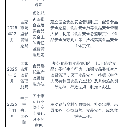
通知
餐饮服
务连锁
国家
建立健全食品安全管理制度，配备食品
企业落
2025
市场
安全总监、食品安全员等食品安全管理
实食品
年12
监督
人员，制定《食品安全总监职责》《食
安全主
月
管理
品安全员守则》等，严格落实食品安全
体责任
总局
主体责任。
监督管
理规定
国家
规范食品和食品添加剂（以下统称食
食品委
2025
市场
品）委托生产行为，加强食品委托生产
托生产
年12
监督
监督管理，保证食品安全，根据《中华
监督管
月
管理
人民共和国食品安全法》及其实施条例
理办法
总局
等法律、行政法规，制定本办法。
关于推
中共
动行业
2025
中
主动参与乡村全面振兴、社会治理、志
协会商
年11
央、
愿服务、公益慈善、食品安全、应急救
会深化
月
国务
援等工作。
改革的
院
意见