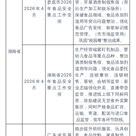
娄底市
2026
管，开展酒类制假售假（突
2026
年
4
年食品安全
出生产加工和娱乐场所）、
月
重点工作安
保健食品领域、食品添加剂
排
滥用等突出问题整治，强化
食品广告宣传、标签标识规
范管理。（市市场监管局）
巩固“校园餐”整治成果。
生产经营端紧盯乳制品、婴
湖南省
幼儿食品等重点品种，整治
酒类制假售假、食品添加剂
滥用等问题，强化食品委托
湖南省
2026
生产、连锁餐饮、连锁销
2026
年
4
年食品安全
售、展销、会销等监管；新
月
重点工作安
业态端强化外卖、直播带货
排
监管，推进线上线下同标同
质，鼓励建设无堂食外卖聚
集区；同时严格食品贮存、
运输、寄递、配送与进口食
品监管，筑牢各环节防线。
稳步提升纺织服装、玩具创
广东省开展
意、食品饮料、家具制造、