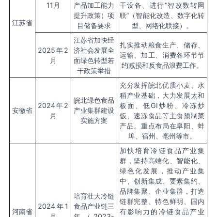
11
月
产品加工能力
干设备、进行“智改数转网
提升政策）项
联”（智能化改造、数字化转
江苏省
目储备要求
型、网络化联接）。
江苏省加快经
扎实推动粮食生产、储存、
2025
年
2
济社会发展全
运输、加工、消费各环节节
月
面绿色转型若
约减损和反食品浪费工作。
干政策举措
充分发挥皖北优质小麦、水
稻产业基础，大力发展太和
皖北绿色食品
2024
年
2
板面、低
GI
炒粉、冷冻炒
安徽省
产业集群建设
月
饭、速冻食品等主食预制菜
实施方案
产品。重点布局在阜阳、蚌
埠、宿州、亳州等市。
加快培育冷链食品产业集
群，坚持高端化、智能化、
绿色化发展，推动产业集
中、创新集成、要素集约、
品牌集聚、企业集群，打造
培育壮大冷链
链群完整、特色鲜明、国内
2024
年
1
食品产业链三
河南省
有影响力的冷链食品产业
月
年（
2023-