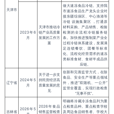
做大速冻食品冷链。支持我
天津市
市速冻食品生产龙头企业对
接东疆综保区、中心渔港等
冷链 设施集聚区 ，打通原
天津市推动冷
材料采购、产品销售、检验
2023
年
6
链产业高质量
检测的全流程冷链服务链
月
发展的工作方
条。加快推进预制菜产业全
案
过程冷链体系建设，发展满
足连锁餐饮、团餐等标准
化、流程化经营需求的速冻
类标准食材、食材半成品供
应链。
创新和完善监管方式，在除
关于进一步支
食品、安全生产等重点领域
2024
年
5
持民营经济高
辽宁省
外，推进
“
双随机、一公开
”
月
质量发展的意
监管全覆盖，实现行政检查
见
“
无事不扰
”
。
明确将冷藏冷冻食品列为重
2026
年食品
点检查品种。重点检查学校
2026
年
5
吉林省
销售监督检查
及周边食品销售者、学校大