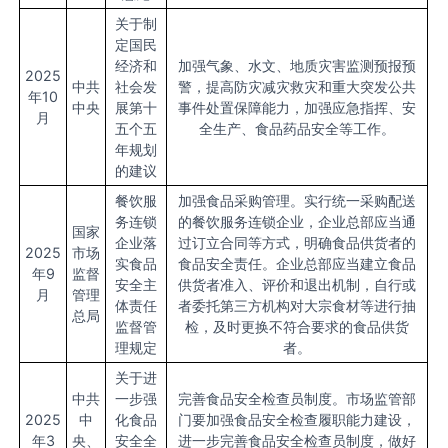
关于制
定国民
经济和
加强气象、水文、地质灾害监测预报预
2025
中共
社会发
警，提高防灾减灾救灾和重大突发公共
年10
中央
展第十
事件处置保障能力，加强应急指挥、安
月
五个五
全生产、食品药品安全等工作。
年规划
的建议
餐饮服
加强食品采购管理。实行统一采购配送
务连锁
的餐饮服务连锁企业，企业总部应当通
国家
企业落
过订立合同等方式，明确食品供货者的
2025
市场
实食品
食品安全责任。企业总部应当建立食品
年9
监督
安全主
供货者准入、评价和退出机制，自行或
月
管理
体责任
者委托第三方机构对大宗食材等进行抽
总局
监督管
检，及时更换不符合要求的食品供货
理规定
者。
关于进
中共
一步强
完善食品安全检查员制度。市场监管部
2025
中
化食品
门要加强食品安全检查履职能力建设，
年3
央、
安全全
进一步完善食品安全检查员制度，做好