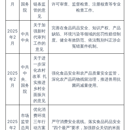
月
国务
链条监
许可审查、监督检查、注册核查等专业
院
管的意
检查工作。
见
关于加
完善在食品药品安全、知识产权、产品
2025
强新时
中共
缺陷、环境污染等领域的惩罚性赔偿制
年2
代审判
中央
度。健全有效防范、依法甄别纠正涉企
月
工作的
冤错案件机制。
意见
关于进
一步深
中共
化农村
2025
中
强化食品安全和农产品质量安全监管，
改革 扎
年2
央、
深化农产品药物残留治理，推进兽用抗
实推进
月
国务
菌药减量使用。
乡村全
院
面振兴
的意见
优化消
市场
费环境
2025
监管
三年行
严守消费安全底线。落实食品药品安全
年2
总局
动方案
“四个最严”要求，加强群众关切的米面