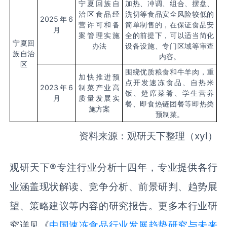
宁夏回族自
加热、冲调、组合、摆盘、
治区食品经
洗切等食品安全风险较低的
2025
年
6
营许可和备
简单制售的，在保证食品安
月
案管理实施
全的前提下，可以适当简化
宁夏回
办法
设备设施、专门区域等审查
族自治
内容。
区
围绕优质粮食和牛羊肉，重
加快推进预
点开发速冻食品、自热米
2023
年
6
制菜产业高
饭、筵席菜肴、学生营养
月
质量发展实
餐、即食热链团餐等即热类
施方案
预制菜。
资料来源：观研天下整理（xyl）
观研天下®专注行业分析十四年，专业提供各行
业涵盖现状解读、竞争分析、前景研判、趋势展
望、策略建议等内容的研究报告。更多本行业研
究详见《
中国速冻食品行业发展趋势研究与未来