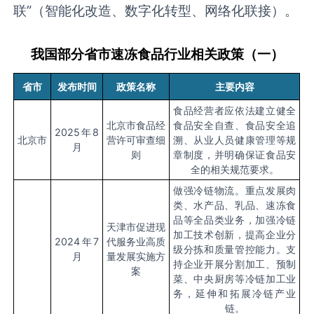
联”（智能化改造、数字化转型、网络化联接）。
我国部分省市速冻食品行业相关政策（一）
省市
发布时间
政策名称
主要内容
食品经营者应依法建立健全
北京市食品经
食品安全自查、食品安全追
2025
年
8
北京市
营许可审查细
溯、从业人员健康管理等规
月
则
章制度，并明确保证食品安
全的相关规范要求。
做强冷链物流。重点发展肉
类、水产品、乳品、速冻食
品等全品类业务，加强冷链
天津市促进现
加工技术创新，提高企业分
2024
年
7
代服务业高质
级分拣和质量管控能力。支
月
量发展实施方
持企业开展分割加工、预制
案
菜、中央厨房等冷链加工业
务，延伸和拓展冷链产业
链。