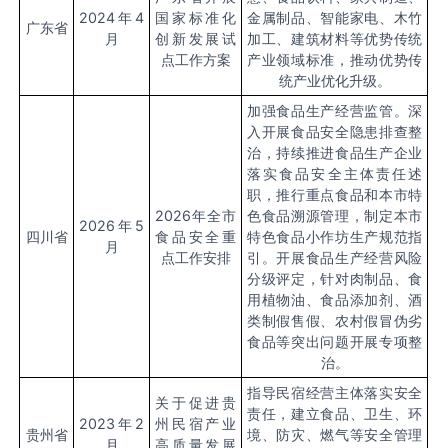
2024
年
4
国家标准化
金属制品、智能家电、木竹
广东省
月
创新发展试
加工、建筑材料等优势传统
点工作方案
产业领域标准，推动优势传
统产业优化升级。
加强食品生产经营监管。深
入开展食品安全隐患排查整
治，持续推进食品生产企业
落实食品安全主体责任述
职，推行重点食品和本市特
2026
年全市
色食品溯源管理，制定本市
2026
年
5
四川省
食品安全重
特色食品小作坊生产规范指
月
点工作安排
引。开展食品生产经营风险
分级评定，针对肉制品、食
用植物油、食品添加剂、酒
类制假售假、农村假冒伪劣
食品等突出问题开展专项整
治。
指导民宿经营主体落实安全
关于促进贵
责任，建立食品、卫生、环
2023
年
2
州民宿产业
贵州省
境、防灾、燃气等安全管理
月
高质量发展