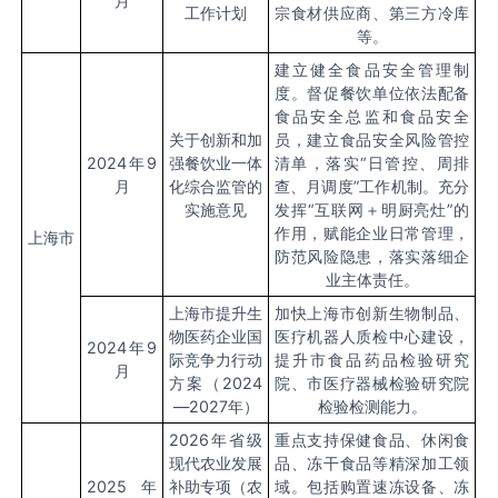
月
工作计划
宗食材供应商、第三方冷库
等。
建立健全食品安全管理制
度。督促餐饮单位依法配备
食品安全总监和食品安全
关于创新和加
员，建立食品安全风险管控
2024
年
9
强餐饮业一体
清单，落实
“
日管控、周排
月
化综合监管的
查、月调度
”
工作机制。充分
实施意见
发挥
“
互联网＋明厨亮灶
”
的
作用，赋能企业日常管理，
上海市
防范风险隐患，落实落细企
业主体责任。
上海市提升生
加快上海市创新生物制品、
物医药企业国
医疗机器人质检中心建设，
2024
年
9
际竞争力行动
提升市食品药品检验研究
月
方案（
2024
院、市医疗器械检验研究院
—2027
年）
检验检测能力。
2026
年省级
重点支持保健食品、休闲食
现代农业发展
品、冻干食品等精深加工领
2025
年
补助专项（农
域。包括购置速冻设备、冻