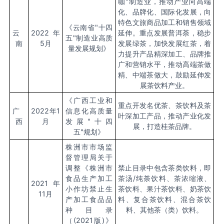
咖"制造业，推动产业向高端
化、品牌化、国际化发展，向
特色文旅商品加工和销售领域
《云南省
"十四
云
2022年
延伸。重点发展普洱荼，稳步
五"制造业高质
南
5月
发展绿茶，加快发展红茶，着
量发展规划》
力提升产品精深加工、品牌推
广和营销水平，推动高端茶做
精、中端茶做大，鼓励延伸发
展茶饮料产业。
《广西工业和
重点开发名优茶、茶饮料及茶
广
2022年
1
信息化高质量
叶深加工产品，推动产业化发
西
月
发展
"十四
展，打造桂茶品牌。
五"规划》
株洲市市场监
督管理局关于
调整《株洲市
禁止目录中包含茶类饮料，即
食品生产加工
茶汤
/纯荼饮料、茶浓缩液、
2021年
小作坊禁止生
茶饮料、果汁茶饮料、奶茶饮
11月
产加工食品品
料、复合茶饮料、混合茶饮
种目录
料、其他茶（类）饮料。
（
(2021版)》