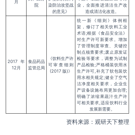
月
院
染防治攻坚战
业，全面推进清洁生产改
的意见》
造或清洁化改造。
统一新《细则》体例框
架，修订了相关饮料工业
术语
;根据《食品安全法》
对生产许可新要求。增加
了管理制度审查、关键控
制点核查要求;废止原发证
《饮料生产许
检验等要求，调整为试制
2017年
食品药品
可审查细则
产品检验;严格桶装饮用水
12月
监管总局
(2017 版)》
生产许可,补充了软包装饮
用水相关规定;健全了空气
洁净度相关要求，企业生
产设备设施布局更加合理;
明确了浓缩果蔬汁生产许
可相关要求,适应饮料行业
发展新需要。
资料来源：观研天下整理