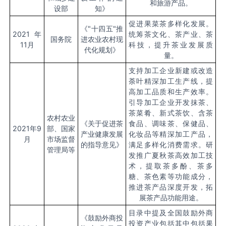
和旅游产品。
设部
知》
促进果菜茶多样化发展。
《
"十四五"推
2021年
统筹茶文化、茶产业、茶
国务院
进农业农村现
11月
科技，提升茶业发展质
代化规划》
量。
支持加工企业新建或改造
荼叶精深加工生产线，提
高加工品质和生产效率。
引导加工企业开发抹茶、
茶菜肴、新式茶饮、含茶
农村农业
《关于促进茶
食品、调味茶、保健品、
2021年9
部、国家
产业健康发展
化妆品等精深加工产品，
月
市场监督
的指导意见》
满足多样化消费需求。研
管理局等
发推广夏秋茶高效加工技
术，提取茶多酚、茶多
糖、茶色素等功能成分，
推进茶产品深度开发，拓
展茶产品功能用途。
目录中提及全国鼓励外商
《鼓励外商投
投资产业包括其中包括果