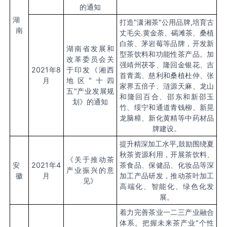
的通知
湖
打造
"潇湘茶"公用品牌,培育古
南
丈毛尖.黄金荼、碣滩茶、桑植
白茶、茅岩莓等品牌，开发新
湖南省发展和
型茶饮料和功能性茶产品。加
改革委员会关
强靖州茯苓、隆回金银花、吉
2021年8
于印发《湘西
首青蒿、慈利和桑植杜仲、张
月
地区
"十四
家界五倍子、涟源天麻、龙山
五"产业发展规
和隆回百合、邵东和新邵玉
划》的通知
竹、绥宁和通道青钱柳、新晃
龙脑樟、新化黄精等中药材品
牌建设。
提升精深加工水平
,鼓励围绕夏
秋茶资源利用，开展茶饮料、
《关于推动茶
安
2021年4
茶食品、保健品、化妆品等深
产业振兴的意
徽
月
加工产品研发，推动茶叶加工
见》
高端化、智能化、绿色化发
展。
着力完善茶业一二三产业融合
体系。把握未来茶产业
"个性