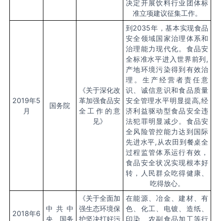
决定开展饮料行业团体标
准立项建议征集工作。
到
2035年，基本实现食品
安全领域国家治理体系和
治理能力现代化。食品安
全标准水平进入世界前列,
产地环境污染得到有效治
理。生产经营者责任意
《关于深化改
识、诚信意识和食品质量
2019年5
革加强食品安
安全管理水平明显提高,经
国务院
月
全工作的意
济利益驱动型食品安全违
见》
法犯罪明显减少。食品安
全风险管控能力达到国际
先进水平,从农田到餐桌全
过程监管体系运行有效，
食品安全状况实现根本好
转，人民群众吃得健康、
吃得放心。
《关于全面加
在能源、冶金、建材、有
中共中
强生态环境保
色、化工、电镀、造纸、
2018年6
央、国务
护坚决打好污
印染、农副食品加工等行