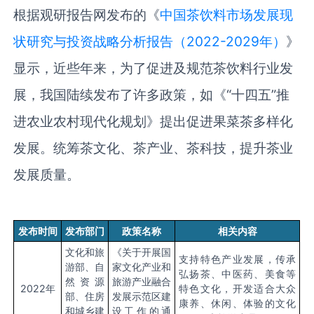
根据观研报告网发布的《
中国茶饮料市场发展现
状研究与投资战略分析报告（2022-2029年）
》
显示，近些年来，为了促进及
规范
茶饮料行业发
展，我国陆续发布了许多政策，如《
“
十四五
”
推
进农业农村现代化规划》
提出
促进果菜茶多样化
发展。统筹茶文化、茶产业、茶科技，提升茶业
发展质量。
发布时间
发布部门
政策名称
相关内容
文化和旅
《关于开展国
支持特色产业发展，传承
游部、自
家文化产业和
弘扬茶、中医药、美食等
然资源
旅游产业融合
2022年
特色文化，开发适合大众
部、住房
发展示范区建
康养、休闲、体验的文化
和城乡建
设工作的通