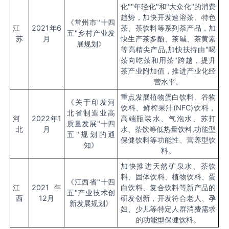
化""年轻化"和"大众化"的消费
趋势，加快开发速溶茶、特色
《常州市
"十四
江
2021年6
茶、茶饮料等系列荼产品，加
五"乡村产业发
苏
月
快生产茶多酚、茶碱、茶黄素
展规划》
等高精尖产品,加快扶持由"喝
茶向吃茶和用茶"跨越，提升
茶产业附加值，推进产业化经
营水平。
重点发展植物蛋白饮料、谷物
《关于印发河
饮料、鲜榨果汁
(NFC)饮料，
北省制造业高
河
2022年1
高端瓶装水、气泡水、苏打
质量发展
"十四
北
月
水、茶饮等低热量饮料,功能型
五"规划的通
保健饮料等功能性、营养型饮
知》
料。
加快推进天然矿泉水、茶饮
料、固体饮料、植物饮料、蛋
《江西省
"十四
江
2021
年
白饮料、复合饮料等新产品的
五"产业技术创
西
12月
研发创新，开发符合老人、孕
新发展规划》
妇、少儿等特定人群消费需求
的功能型保健饮料。