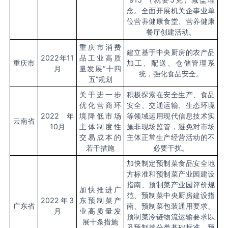
念。全面开展机关企事业单
位营养健康食堂、营养健康
餐厅创建活动。
重庆市消费
建立基于中央厨房的农产品
2022
年
11
品工业高质
重庆市
加工、配送、仓储管理系
月
量发展“十四
统，强化食品安全。
五”规划
关于进一步
积极探索在安全生产、食品
优化营商环
安全、交通运输、生态环境
2022
年
境降低市场
等领域运用现代信息技术实
云南省
10
月
主体制度性
施非现场监管，避免对市场
交易成本的
主体正常生产经营活动的不
若干措施
必要干扰。
加快制定预制菜食品安全地
方标准和预制菜产业园建设
指南、预制菜产业园评价规
加快推进广
范、预制菜中央厨房建设指
2022
年
3
东预制菜产
广东省
南、预制菜包装通用要求、
月
业高质量发
预制菜冷链物流运输要求以
展十条措施
及预制菜分类基础标准、预