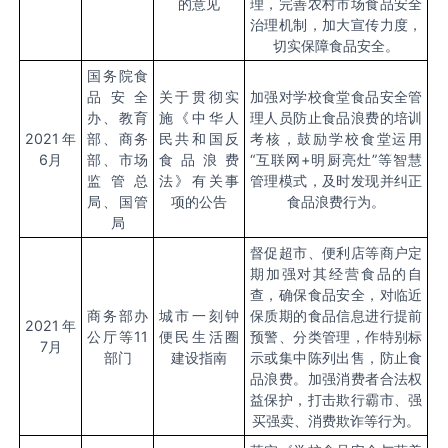
的意见
理，完善农村市场食品安全
治理机制，加大宣传力度，
切实保障食品安全。
国务院食
品安全
关于贯彻实
加强对学校食堂食品安全管
办、教育
施《中华人
理人员防止食品浪费的培训
2021
年
部、商务
民共和国反
考核，鼓励学校食堂运用
6
月
部、市场
食品浪费
“互联网
+
明厨亮灶
”
等智慧
监管总
法》有关事
管理模式，及时发现并纠正
局、国管
项的公告
食品浪费行为。
局
督促超市、便利店等商户定
期加强对其经营食品的自
查，确保食品安全，对临近
商务部办
城市一刻钟
保质期的食品信息进行提前
2021
年
公厅等
11
便民生活圈
预警、分类管理，作特别标
7
月
部门
建设指南
示或集中陈列出售，防止食
品浪费。加强消费者合法权
益保护，打击欺行霸市、强
买强卖、消费欺诈等行为。