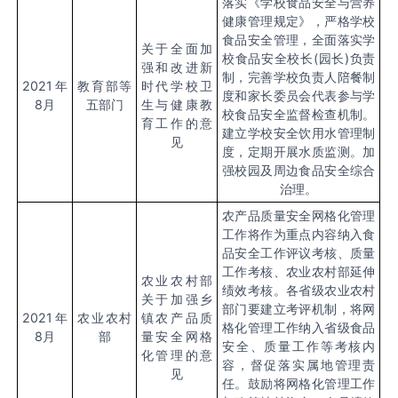
落实《学校食品安全与营养
健康管理规定》，严格学校
食品安全管理，全面落实学
关于全面加
校食品安全校长
(
园长
)
负责
强和改进新
制，完善学校负责人陪餐制
2021
年
教育部等
时代学校卫
度和家长委员会代表参与学
8
月
五部门
生与健康教
校食品安全监督检查机制。
育工作的意
建立学校安全饮用水管理制
见
度，定期开展水质监测。加
强校园及周边食品安全综合
治理。
农产品质量安全网格化管理
工作将作为重点内容纳入食
品安全工作评议考核、质量
工作考核、农业农村部延伸
农业农村部
绩效考核。各省级农业农村
关于加强乡
部门要建立考评机制，将网
2021
年
农业农村
镇农产品质
格化管理工作纳入省级食品
8
月
部
量安全网格
安全、质量工作等考核内
化管理的意
容，督促落实属地管理责
见
任。鼓励将网格化管理工作