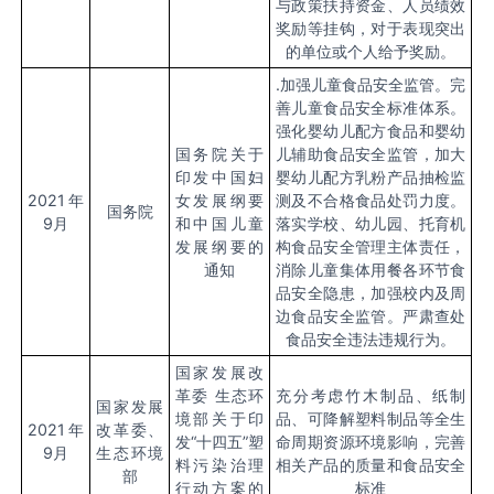
与政策扶持资金、人员绩效
奖励等挂钩，对于表现突出
的单位或个人给予奖励。
.
加强儿童食品安全监管。完
善儿童食品安全标准体系。
强化婴幼儿配方食品和婴幼
国务院关于
儿辅助食品安全监管，加大
印发中国妇
婴幼儿配方乳粉产品抽检监
2021
年
女发展纲要
测及不合格食品处罚力度。
国务院
9
月
和中国儿童
落实学校、幼儿园、托育机
发展纲要的
构食品安全管理主体责任，
通知
消除儿童集体用餐各环节食
品安全隐患，加强校内及周
边食品安全监管。严肃查处
食品安全违法违规行为。
国家发展改
革委 生态环
充分考虑竹木制品、纸制
国家发展
境部关于印
品、可降解塑料制品等全生
2021
年
改革委、
发
“
十四五
”
塑
命周期资源环境影响，完善
9
月
生态环境
料污染治理
相关产品的质量和食品安全
部
行动方案的
标准