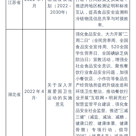
江苏省
月
划（
2022
－
推进跨地区检测证明和标准
2030
年）
互认，提高食品安全追溯和
冷链物流信息共享与对接效
率。
强化食品安全。大力开展
“
二
周二日
”
（全民营养周、全国
食品安全宣传周、
520
全国
学生营养日、全国碘缺乏病
防治日）宣教活动，增强全
社会食品安全意识。聚焦餐
饮行业食品安全问题，加强
小餐饮店、小作坊等食品生
关于深入开
产经营场所提档升级改造和
2022
年
4
展爱国卫生
环境卫生整治。推动餐饮行
湖北省
月·
运动的实施
业开展
“
互联网＋明厨亮灶
”
意见
智慧监管平台建设，强化食
品安全社会监督。推进
“
三减
三健
”
（减盐、减油、减糖，
健康口腔、健康体重、健康
骨骼）专项行动，倡导
“915”
（就要
5
克）减盐理