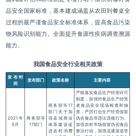
品安全国家标准，基本建成涵盖从农田到餐桌全
过程的最严谨食品安全标准体系，提高食品污染
物风险识别能力。全面提升食源性疾病调查溯源
能力。
我国食品安全行业相关政策
发布时
发布部门
政策名称
主要内容
间
严格落实食品生产经营许可
制度，加强对食品生产经营
商务部等
17
者食品安全现场检查和抽
部门关于加
查，严厉打击生产经营假冒
2021
年
商务部等
强县域商业
伪劣食品等违法违规行为。
6
月
17
部门
体系建设促
加强农村市场假冒伪劣食品
进农村消费
整治行动，加强流通渠道管