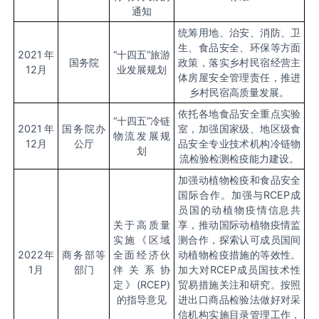
通知
统筹用地、治安、消防、卫
生、食品安全、环保等方面
2021
年
“十四五”旅游
国务院
政策，落实乡村民宿经营主
12
月
业发展规划
体房屋安全管理责任，推进
乡村民宿高质量发展。
依托各地食品安全重点实验
“十四五”冷链
2021
年
国务院办
室，加强国家级、地区级食
物流发展规
12
月
公厅
品安全专业技术机构冷链物
划
流检验检测检疫能力建设。
加强动植物检疫和食品安全
国际合作。加强与
RCEP
成
员国的动植物疫情信息共
关于高质量
享，推动国际动植物疫情监
实施《区域
测合作，探索认可成员国间
2022
年
商务部等
全面经济伙
动植物检疫措施的等效性。
1
月
部门
伴关系协
加大对
RCEP
成员国技术性
定》
(RCEP)
贸易措施关注和研究。按照
的指导意见
进出口商品检验法做好对采
信机构实施目录管理工作，