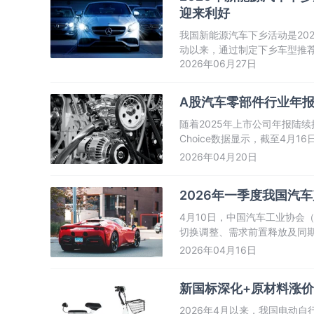
迎来利好
我国新能源汽车下乡活动是20
动以来，通过制定下乡车型推
2026年06月27日
销售以及配套服务体系建设，
旧换新、县域充换电设施补短
A股汽车零部件行业年报
随着2025年上市公司年报陆
Choice数据显示，截至4月
加剧”的特征。
2026年04月20日
2026年一季度我国汽
4月10日，中国汽车工业协会
切换调整、需求前置释放及同
速增长态势，成为行业最大亮
2026年04月16日
新国标深化+原材料涨价
2026年4月以来，我国电动