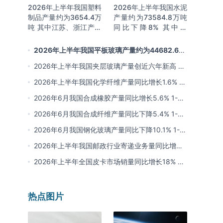
2026年上半年我国塑料
2026年上半年我国水泥
制品产量约为3654.4万
产量约为73584.8万吨
吨 其中江苏、浙江产量
同比下降8% 其中广
分别占比18.9%、
东、浙江和安徽分别排
16.0%
名前三
2026年上半年我国平板玻璃产量约为44682.6万
重量箱 同比下降5.7% 其中河北产量最多 占比16%
2026年上半年我国夹层玻璃产量创近六年新高 约
为7964.8万平方米 同比下降0.9%
2026年上半年我国化学纤维产量同比增长1.6% 其
中浙江、江苏产量分别占比42.03%、31.34%
2026年6月我国合成橡胶产量同比增长5.6% 1-6
月累计产量同比增长6.4%
2026年6月我国合成纤维产量同比下降5.4% 1-6
月累计产量为3815.7万吨 同比增长0.8%
2026年6月我国钢化玻璃产量同比下降10.1% 1-6
月累计产量同比下降8.4%
2026年上半年我国邮政行业寄递业务量同比增长
4.2% 业务收入同比增长6%
2026年上半年全国皮卡市场销量同比增长18% 出
口量同比增长34% 长城汽车销量领先
热点图片