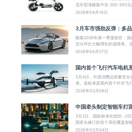
流车型涨幅集中在 200-30
300元以上。
2026年04月16日
3月车市强劲反弹：多品
随着2026年第一季度收官，
交出环比大幅增长的成绩单。
动，国产汽车品牌已基本走出2
2026年04月07日
国内首个飞行汽车电机
3月4日，中国消费品质量安
准。该标准是国内首个针对飞
安全边界、性能评价及验证体
2026年03月09日
供关键技术支撑。
中国牵头制定智能车灯
3月2日，国际标准化组织（I
国牵头修订的首个系统覆盖智
术标准领域的影响力进一步提
2026年03月04日