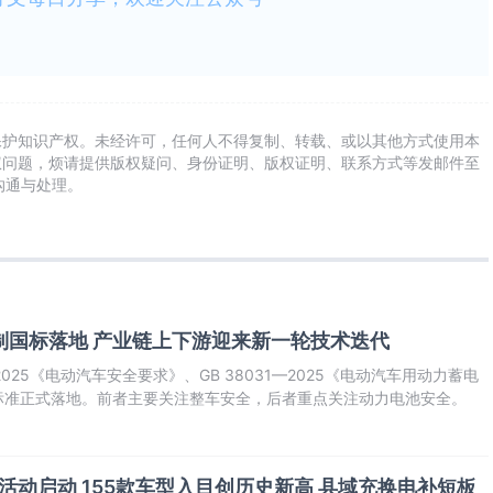
保护知识产权。未经许可，任何人不得复制、转载、或以其他方式使用本
权问题，烦请提供版权疑问、身份证明、版权证明、联系方式等发邮件至
及时沟通与处理。
制国标落地 产业链上下游迎来新一轮技术迭代
4—2025《电动汽车安全要求》、GB 38031—2025《电动汽车用动力蓄电
标准正式落地。前者主要关注整车安全，后者重点关注动力电池安全。
乡活动启动 155款车型入目创历史新高 县域充换电补短板