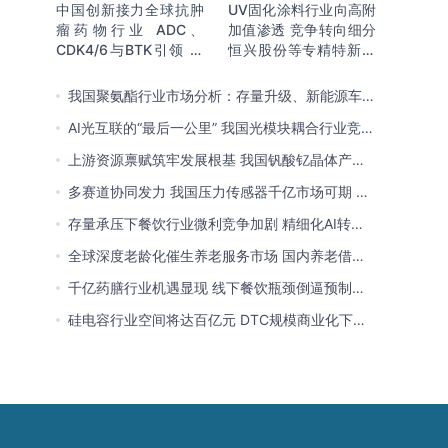
中国创新接力全球抗肿
UV固化涂料行业向高附
瘤药物行业 ADC、
加值渗透 竞争转向细分
CDK4/6与BTK引领 医
恒兴股份等专精特新小
保落地促专特药双渠道
巨人表现突出
格局成型
我国聚氨酯行业市场分析：存量升级、新能源车增
量爆发与内需托底
AI光互联的“最后一公里” 我国光模块耦合行业竞争
处于三角博弈格局
上游资源禀赋筑牢发展根基 我国钒酸钇晶体产能
领跑全球 行业有望迎来高速发展
多赛道协同发力 我国压力传感器千亿市场可期 市
场结构将向MEMS产品倾斜
存量承压下餐饮行业微利竞争加剧 精细化AI转型
与多元业态破解成本剪刀差
全球深度老龄化催生养老服务市场 国内养老借职
业资格制度迈向品质规范化发展
千亿药膳行业机遇显现 线下餐饮瓶颈倒逼预制
化、零食化转型 企业开启整合新局
硅电容行业空间将达百亿元 DTC规模商业化下
MOS为主流 国内量产导入、加速卡位VIC赛道