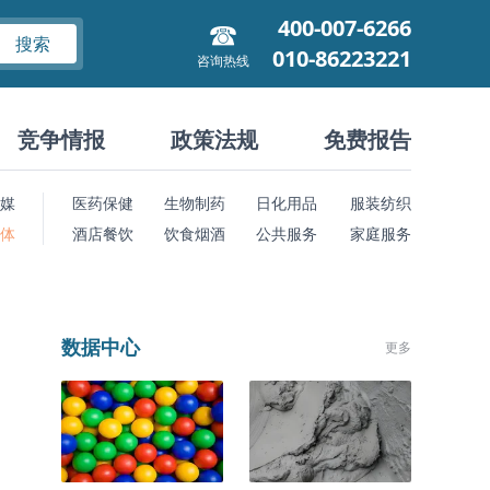
400-007-6266
搜索
010-86223221
咨询热线
竞争情报
政策法规
免费报告
媒
医药保健
生物制药
日化用品
服装纺织
 体
酒店餐饮
饮食烟酒
公共服务
家庭服务
数据中心
更多