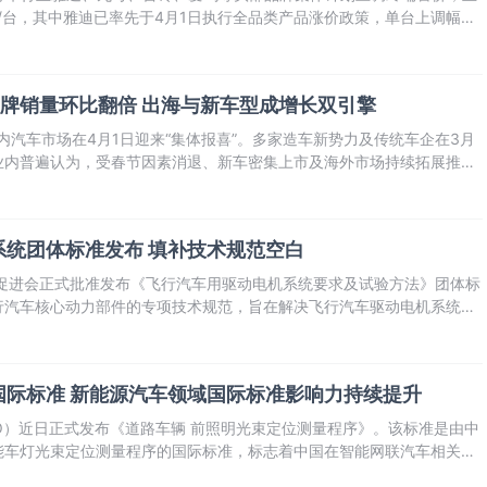
0元/台，其中雅迪已率先于4月1日执行全品类产品涨价政策，单台上调幅度
牌销量环比翻倍 出海与新车型成增长双引擎
国内汽车市场在4月1日迎来“集体报喜”。多家造车新势力及传统车企在3月
业内普遍认为，受春节因素消退、新车密集上市及海外市场持续拓展推
025年底购置税政策调整带来的短期影响，市场释放出强劲“回暖”信号。
系统团体标准发布 填补技术规范空白
全促进会正式批准发布《飞行汽车用驱动电机系统要求及试验方法》团体标
行汽车核心动力部件的专项技术规范，旨在解决飞行汽车驱动电机系统在
系方面存在的行业痛点，为低空经济这一战略性新兴产业的高质量发展提
国际标准 新能源汽车领域国际标准影响力持续提升
SO）近日正式发布《道路车辆 前照明光束定位测量程序》。该标准是由中
能车灯光束定位测量程序的国际标准，标志着中国在智能网联汽车相关技
升。