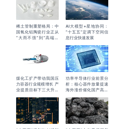
稀土管制重塑格局：中
AI大模型+星地协同：
国氧化铝陶瓷行业正从
“十五五”定调下空间信
“大而不强”到“高端突
息行业快速发展
围”
煤化工扩产带动我国压
功率半导体行业前景分
力容器行业规模增长 产
析：核心器件放量提速
业提质目标下三大升级
海外涨价催化国产高端
逻辑明确
化突围