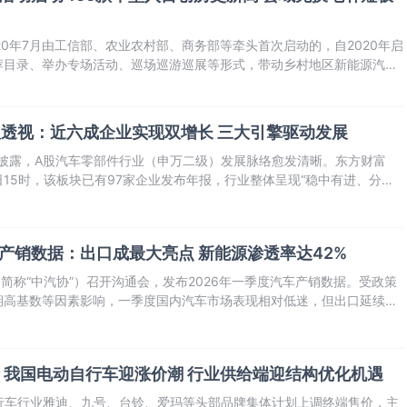
20年7月由工信部、农业农村部、商务部等牵头首次启动的，自2020年启
荐目录、举办专场活动、巡场巡游巡展等形式，带动乡村地区新能源汽车
持续提升乡村居民选车、购车、用车的便利性。同时，下乡活动同汽车以
板试点等政策有效
透视：近六成企业实现双增长 三大引擎驱动发展
续披露，A股汽车零部件行业（申万二级）发展脉络愈发清晰。东方财富
16日15时，该板块已有97家企业发布年报，行业整体呈现“稳中有进、分化
车产销数据：出口成最大亮点 新能源渗透率达42%
（简称“中汽协”）召开沟通会，发布2026年一季度汽车产销数据。受政策
期高基数等因素影响，一季度国内汽车市场表现相对低迷，但出口延续高
点。
 我国电动自行车迎涨价潮 行业供给端迎结构优化机遇
自行车行业雅迪、九号、台铃、爱玛等头部品牌集体计划上调终端售价，主