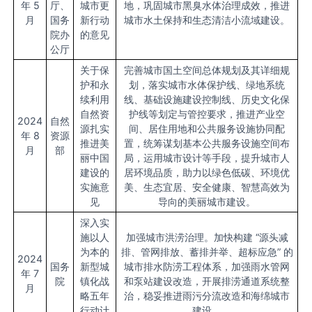
年 5
厅、
城市更
地，巩固城市黑臭水体治理成效，推进
月
国务
新行动
城市水土保持和生态清洁小流域建设。
院办
的意见
公厅
关于保
完善城市国土空间总体规划及其详细规
护和永
划，落实城市水体保护线、绿地系统
续利用
线、基础设施建设控制线、历史文化保
自然资
护线等划定与管控要求，推进产业空
2024
自然
源扎实
间、居住用地和公共服务设施协同配
年 8
资源
推进美
置，统筹谋划基本公共服务设施空间布
月
部
丽中国
局，运用城市设计等手段，提升城市人
建设的
居环境品质，助力以绿色低碳、环境优
实施意
美、生态宜居、安全健康、智慧高效为
见
导向的美丽城市建设。
深入实
施以人
加强城市洪涝治理。加快构建 “源头减
为本的
排、管网排放、蓄排并举、超标应急” 的
2024
国务
新型城
城市排水防涝工程体系，加强雨水管网
年 7
院
镇化战
和泵站建设改造，开展排涝通道系统整
月
略五年
治，稳妥推进雨污分流改造和海绵城市
行动计
建设。