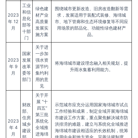
工业
绿色建
围绕城市更新改造、旧房改造翻新等需
和信
2023
材产业
求，发展适用于装配式装修、海绵城
息化
年 12
高质量
市、地下管廊和生态环境修复等不同应
部等
月
发展实
用场景的部品化、功能性绿色建材产
十部
施方案
品。
门
关于进
国家
一步加
2023
发展
强水资
将海绵城市建设理念融入相关规划，提
年 9
改革
源节约
升雨水集蓄利用能力。
月
委等
集约利
部门
用的意
见
关于开
展 “十
财政
示范城市应充分运用国家海绵城市试点
四五”
部、
工作经验和成果，制定全域开展海绵城
第三批
住房
市建设工作方案，重点聚焦解决城市防
2023
系统化
城乡
洪排涝的难题，建立与系统化全域推进
年 4
全域推
建设
海绵城市建设相适应的长效机制，统筹
月
进海绵
部、
使用中央和地方资金，完善法规制度、