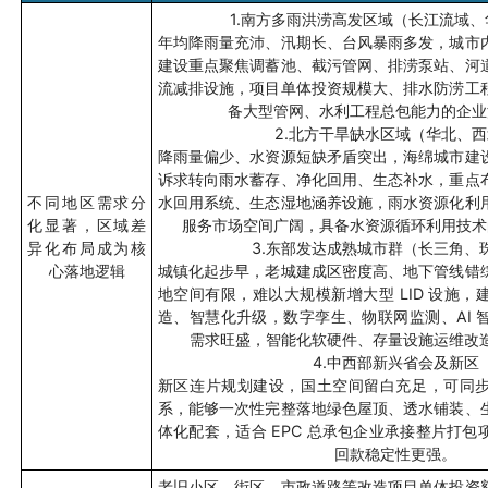
1.
南方多雨洪涝高发区域（长江流域、
年均降雨量充沛、汛期长、台风暴雨多发，城市
建设重点聚焦调蓄池、截污管网、排涝泵站、河
流减排设施，项目单体投资规模大、排水防涝工
备大型管网、水利工程总包能力的企业
2.
北方干旱缺水区域（华北、西
降雨量偏少、水资源短缺矛盾突出，海绵城市建
诉求转向雨水蓄存、净化回用、生态补水，重点
不同地区需求分
水回用系统、生态湿地涵养设施，雨水资源化利
化显著，区域差
服务市场空间广阔，具备水资源循环利用技术
异化布局成为核
3.
东部发达成熟城市群（长三角、
心落地逻辑
城镇化起步早，老城建成区密度高、地下管线错
地空间有限，难以大规模新增大型
LID
设施，
造、智慧化升级，数字孪生、物联网监测、
AI
需求旺盛，智能化软硬件、存量设施运维改
4.
中西部新兴省会及新区
新区连片规划建设，国土空间留白充足，可同
系，能够一次性完整落地绿色屋顶、透水铺装、
体化配套，适合
EPC
总承包企业承接整片打包
回款稳定性更强。
老旧小区、街区、市政道路等改造项目单体投资