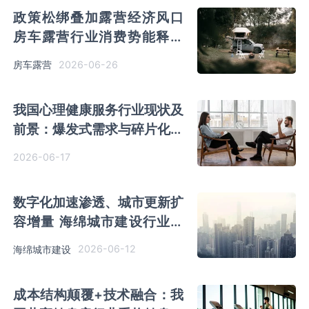
政策松绑叠加露营经济风口
房车露营行业消费势能释放
旅居宿营车销量攀升
2026-06-26
房车露营
我国心理健康服务行业现状及
前景：爆发式需求与碎片化供
给 破局在即
2026-06-17
数字化加速渗透、城市更新扩
容增量 海绵城市建设行业份
额将向两类核心企业倾斜
2026-06-12
海绵城市建设
成本结构颠覆+技术融合：我