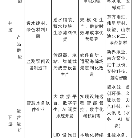
施
单能力强
粤水电、安
徽建工
东方雨虹、
透水铺装、
规模化生
中
透水建材、
伟星新材、
蓄水模块、
产，供货时
游
绿色材料厂
联塑、山东
生态滤料供
效与成本优
商
迪尔化工、
产
货
势显著
泰然新材
品
供
新界泵业、
传感器、泵
硬件自研，
应
南方泵业、
监测泵闸设
站、智能截
适配海绵场
汇中股份、
备制造商
污成套设备
景定制化改
安控科技、
生产
造
迦南智能
碧水源、首
创环保、金
大数据平
实现设施远
证股份、力
智慧水务软
台、数字孪
程智能管
合科技、科
件企业
生、
AI
调度
控，数字化
运
大讯飞（水
系统开发
考核刚需
下
营
务
AI
板
游
运
块）
维
LID
设施日
本地化持续
北控水务、