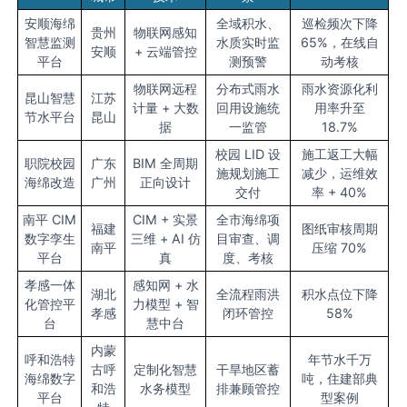
安顺海绵
全域积水、
巡检频次下降
贵州
物联网感知
智慧监测
水质实时监
65%，在线自
安顺
+ 云端管控
平台
测预警
动考核
物联网远程
分布式雨水
雨水资源化利
昆山智慧
江苏
计量 + 大数
回用设施统
用率升至
节水平台
昆山
据
一监管
18.7%
校园 LID 设
施工返工大幅
职院校园
广东
BIM 全周期
施规划施工
减少，运维效
海绵改造
广州
正向设计
交付
率 + 40%
南平 CIM
CIM + 实景
全市海绵项
福建
图纸审核周期
数字孪生
三维 + AI 仿
目审查、调
南平
压缩 70%
平台
真
度、考核
孝感一体
感知网 + 水
湖北
全流程雨洪
积水点位下降
化管控平
力模型 + 智
孝感
闭环管控
58%
台
慧中台
内蒙
呼和浩特
年节水千万
古呼
定制化智慧
干旱地区蓄
海绵数字
吨，住建部典
和浩
水务模型
排兼顾管控
平台
型案例