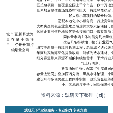
区总包项目，但覆盖全国上千个市县、数十万改
量累加后整体市场规模空间巨大，持续释放稳定
赖大额示范项目的增长瓶颈
适配本地化中小服务商，行业竞争
大型央企总包企业主攻全域连片大型示范项目，
运维企业可依托地缘优势承接家门口小微改造项
城市更新释放海
同体量市场主体均能分到增量红
量存量小微项
改造具备持续性，拉长行业景气
目，打开长期持
城市更新属于持续性长期工程，老旧城区迭代改
续增量空间
年滚动实施海绵化提质改造，能够为透水建材、
细分赛道带来源源不断的持续性需求，平滑行业
气上行周期。
改造协同性强，配套衍生需求同
存量改造同步叠加雨污分流、黑臭水体治理、小
建设可与多项民生工程同步实施，政策资金统筹
小、落地速度更快，回款保障性
资料来源：观研天下整理（
zlj
）