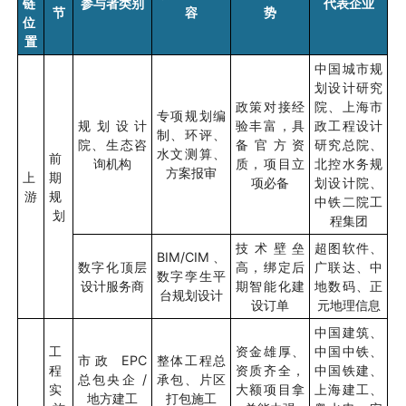
链
参与者类别
代表企业
节
容
势
位
置
中国城市规
划设计研究
政策对接经
院、上海市
专项规划编
规划设计
验丰富，具
政工程设计
制、环评、
院、生态咨
备官方资
研究总院、
水文测算、
前
询机构
质，项目立
北控水务规
方案报审
上
期
项必备
划设计院、
游
规
中铁二院工
划
程集团
技术壁垒
超图软件、
BIM/CIM
、
数字化顶层
高，绑定后
广联达、中
数字孪生平
设计服务商
期智能化建
地数码、正
台规划设计
设订单
元地理信息
中国建筑、
工
资金雄厚、
中国中铁、
市政
EPC
整体工程总
程
资质齐全，
中国铁建、
总包央企
/
承包、片区
实
大额项目拿
上海建工、
地方建工
打包施工