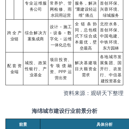
专业运维服
常养护、管
服务，解决
首创环保、
务公司
网检修、雨
“
重建设轻运
兴蓉环境、
水回用运营
维
”
痛点
绿城服务
全链条协
北控水务、
设计
-
施工
同，总包模
首创环保、
跨全产
综合解决方
-
设备
-
数
式下综合成
中国电建、
业链
案集成商
字化
-
运维
本最优，壁
中铁环境、
一体化总包
垒最高
东方园林
各地城市发
项目投资、
城投、政策
解决基建项
展集团、国
配套资
专项债融
性银行、产
目大额资金
开行、农发
金端
资、
PPP
运
业基金
需求
行、中信基
营出资
建投资基金
资料来源：观研天下整理
海绵城市建设行业前景分析
前景
具体分析