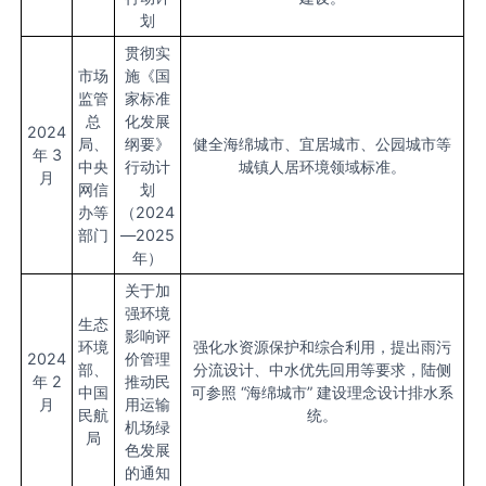
划
贯彻实
市场
施《国
监管
家标准
总
化发展
2024
局、
纲要》
健全海绵城市、宜居城市、公园城市等
年 3
中央
行动计
城镇人居环境领域标准。
月
网信
划
办等
（2024
部门
—2025
年）
关于加
强环境
生态
影响评
环境
强化水资源保护和综合利用，提出雨污
2024
价管理
部、
分流设计、中水优先回用等要求，陆侧
年 2
推动民
中国
可参照 “海绵城市” 建设理念设计排水系
月
用运输
民航
统。
机场绿
局
色发展
的通知