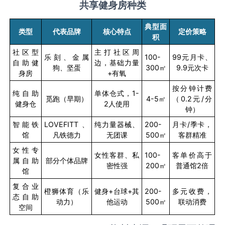
共享健身房种类
典型面
类型
代表品牌
核心特点
定价策略
积
社区型
主打社区周
乐刻、金属
100-
99
元月卡、
自助健
边，基础力量
狗、坚蛋
300
㎡
9.9
元次卡
身房
+
有氧
按分钟计费
纯自助
单体仓式，
1-
觅跑（早期）
4-5
㎡
（
0.2
元
/
分
健身仓
2
人使用
钟）
智能铁
LOVEFITT
、
纯力量器械、
200-
月卡
/
季卡，
馆
凡铁德力
无团课
500
㎡
客群精准
女性专
女性客群、私
100-
客单价高于
属自助
部分个体品牌
密性强
200
㎡
普通馆
2
倍
馆
复合业
橙狮体育（乐
健身
+
台球
+
其
200-
多元收费，
态自助
动力）
他运动
500
㎡
联动消费
空间