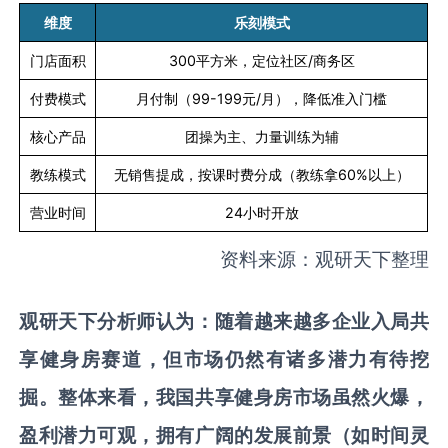
维度
乐刻模式
门店面积
300
平方米，定位社区
/
商务区
付费模式
月付制（
99-199
元
/
月），降低准入门槛
核心产品
团操为主、力量训练为辅
教练模式
无销售提成，按课时费分成（教练拿
60%
以上）
营业时间
24
小时开放
资料来源：观研天下整理
观研天下分析师认为：随着越来越多企业入局共
享健身房赛道，但市场仍然有诸多潜力有待挖
掘。整体来看，我国共享健身房市场虽然火爆，
盈利潜力可观，拥有广阔的发展前景（如时间灵