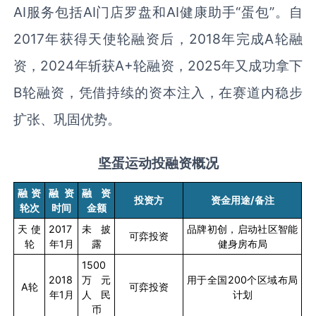
AI
服务包括
AI
门店罗盘和
AI
健康助手“蛋包”。自
2017
年获得天使轮融资后，
2018
年完成
A
轮融
资，
2024
年斩获
A+
轮融资，
2025
年又成功拿下
B
轮融资，凭借持续的资本注入，在赛道内稳步
扩张、巩固优势。
坚蛋运动投融资概况
融资
融资
融资
投资方
资金用途
/
备注
轮次
时间
金额
天使
2017
未披
品牌初创，启动社区智能
可弈投资
轮
年
1
月
露
健身房布局
1500
2018
万元
用于全国
200
个区域布局
A
轮
可弈投资
年
1
月
人民
计划
币