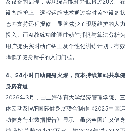
及设备的启停，实现综合能耗降低超过
20%
。在
设备维护上，远程运维技术通过实时监控设备状
态并支持远程报修，显著减少了现场维护的人力
投入。而
AI
教练功能通过动作捕捉与算法分析为
用户提供实时动作纠正及个性化训练计划，有效
降低了健身新手的入门门槛。
4
、
24
小时自助健身火爆，资本持续加码共享健
身房赛道
2026年
3
月，由上海体育大学经济管理学院、三
体云动及
IWF
国际健身展联合制作《
2025
中国运
动健身行业数据报告》显示，虽然全国广义健身
类场馆总数约为
12
万家，较
2024
年减少
2.3
万