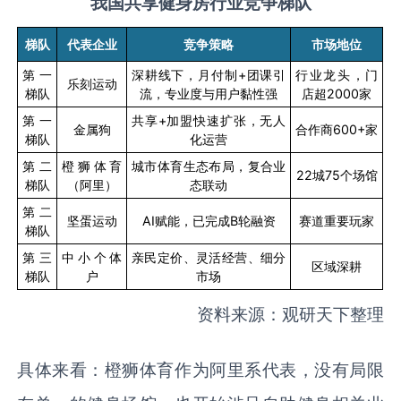
我国共享健身房行业竞争梯队
梯队
代表企业
竞争策略
市场地位
第一
深耕线下，月付制
+
团课引
行业龙头，门
乐刻运动
梯队
流，专业度与用户黏性强
店超
2000
家
第一
共享
+
加盟快速扩张，无人
金属狗
合作商
600+
家
梯队
化运营
第二
橙狮体育
城市体育生态布局，复合业
22
城
75
个场馆
梯队
（阿里）
态联动
第二
坚蛋运动
AI
赋能，已完成
B
轮融资
赛道重要玩家
梯队
第三
中小个体
亲民定价、灵活经营、细分
区域深耕
梯队
户
市场
资料来源：观研天下整理
具体来看：橙狮体育作为阿里系代表，没有局限