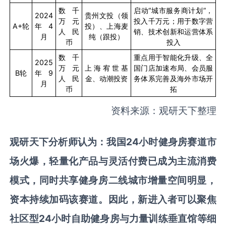
数千
启动“城市服务商计划”，
2024
贵州文投（领
万元
投入千万元；用于数字营
A+
轮
年
4
投）、上海麦
人民
销、技术创新和运营体系
月
纯（跟投）
币
投入
数千
重点用于智能化升级、全
2025
万元
上海宥世基
国门店加速布局、会员服
B
轮
年
9
人民
金、动潮投资
务体系完善及海外市场开
月
币
拓
资料来源：观研天下整理
观研天下分析师认为：我国
24
小时健身房赛道市
场火爆，轻量化产品与灵活付费已成为主流消费
模式，同时共享健身房二线城市增量空间明显，
资本持续加码该赛道。因此，新进入者可以聚焦
社区型
24
小时自助健身房与力量训练垂直馆等细