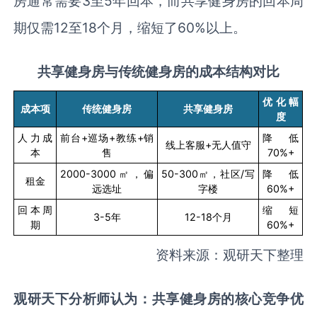
房通常需要
3
至
5
年回本，而共享健身房的回本周
期仅需
12
至
18
个月，缩短了
60%
以上。
共享健身房与传统健身房的成本结构对比
优化幅
成本项
传统健身房
共享健身房
度
人力成
前台
+
巡场
+
教练
+
销
降低
线上客服
+
无人值守
本
售
70%+
2000-3000
㎡，偏
50-300
㎡，社区
/
写
降低
租金
远选址
字楼
60%+
回本周
缩短
3-5
年
12-18
个月
期
60%+
资料来源：观研天下整理
观研天下分析师认为：共享健身房的核心竞争优