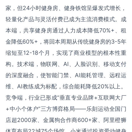
家，但
24
小时健身房、健身铁馆呈爆发式增长，
轻量化产品与灵活付费已成为主流消费模式。成
本端，共享健身房通过人力成本降低
70%+
、租
金降低
60%+
，将回本周期从传统健身房的
3-5
年
缩短至
12-18
个月，实现了商业模型的根本性重
构。技术端，物联网、
AI
、人脸识别、移动支付
的深度融合，使智能门禁、
AI
能耗管理、远程运
维、
AI
教练成为标配，综合能耗降低
20%
以上。
竞争端，行业已形成“垂直专业品牌
+
互联网大厂
+
中小个体户”三方博弈格局——乐刻运动全国门
店超
2000
家、金属狗合作商
600+
家、阿里橙狮
体育布局
22
城
75
个场馆、小米通过投资爱动健身