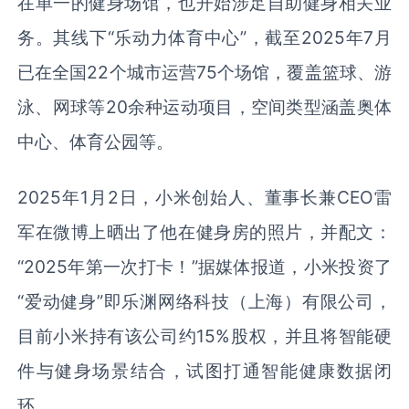
在单一的健身场馆，也开始涉足自助健身相关业
务。其线下“乐动力体育中心”，截至
2025
年
7
月
已在全国
22
个城市运营
75
个场馆，覆盖篮球、游
泳、网球等
20
余种运动项目，空间类型涵盖奥体
中心、体育公园等。
2025年
1
月
2
日，小米创始人、董事长兼
CEO
雷
军在微博上晒出了他在健身房的照片，并配文：
“
2025
年第一次打卡！”据媒体报道，小米投资了
“爱动健身”即乐渊网络科技（上海）有限公司，
目前小米持有该公司约
15%
股权，并且将智能硬
件与健身场景结合，试图打通智能健康数据闭
环。