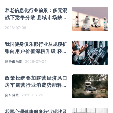
养老信息化行业前景：多元混
战下竞争分散 县域市场缺口
大、潜力有望快速释放
2026-07-06
我国健身俱乐部行业从规模扩
张向用户价值深耕升级 轻量
化、短期化为核心发展特征
2026-07-04
健身俱乐部
政策松绑叠加露营经济风口
房车露营行业消费势能释放
旅居宿营车销量攀升
2026-06-26
房车露营
我国心理健康服务行业现状及