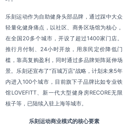
乐刻运动作为自助健身头部品牌，通过踩中大众
轻量化健身痛点，以社区、商务区场馆为核心，
在全国
20
多个城市，开设了超过
1400
家门店。
推行月付制、
24
小时开放，用亲民定价降低门
槛，靠高复购盈利，同时通过多品牌矩阵延伸场
景。乐刻还宣布了“百城万店”战略，计划未来
5
年
内进入
100
个城市，目前旗下子品牌比如专业铁
馆
LOVEFITT
、新一代大型健身房
RECORE
无限
核子等，已陆续入驻上海等城市。
乐刻运动商业模式的核心要素