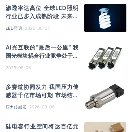
渗透率达高位 全球LED照明
行业已步入成熟阶段 未来将
向集成化、智能化方向演进
2026-08-07
LED照明
AI光互联的“最后一公里” 我
国光模块耦合行业竞争处于三
角博弈格局
2026-08-06
多赛道协同发力 我国压力传
感器千亿市场可期 市场结构
将向MEMS产品倾斜
2026-08-06
压力传感器
硅电容行业空间将达百亿元