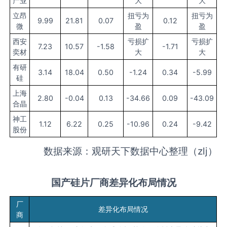
产业
大
大
立昂
扭亏为
扭亏为
9.99
21.81
0.07
0.12
微
盈
盈
西安
亏损扩
亏损扩
7.23
10.57
-1.58
-1.71
奕材
大
大
有研
3.14
18.04
0.50
-1.24
0.34
-5.99
硅
上海
2.80
-0.04
0.13
-34.66
0.09
-43.09
合晶
神工
1.12
6.22
0.25
-10.96
0.24
-9.42
股份
数据来源：观研天下数据中心整理（zlj）
国产
硅片厂商
差异化
布局情况
厂
差异化布局情况
商