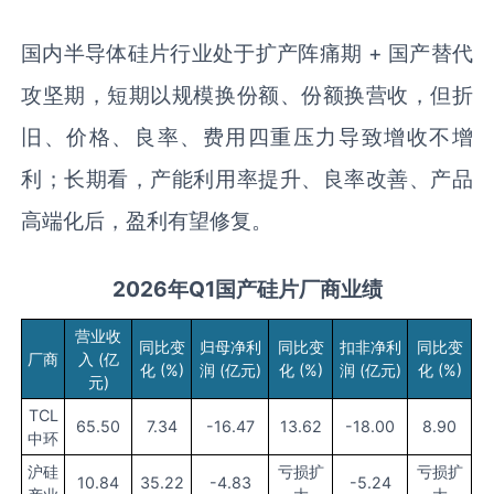
国内半导体硅片行业处于扩产阵痛期 + 国产替代
攻坚期，短期以规模换份额、份额换营收，但折
旧、价格、良率、费用四重压力导致增收不增
利；长期看，产能利用率提升、良率改善、产品
高端化后，盈利有望修复。
2026年Q1国产
硅片厂商业绩
营业收
同比变
归母净利
同比变
扣非净利
同比变
厂商
入 (亿
化 (%)
润 (亿元)
化 (%)
润 (亿元)
化 (%)
元)
TCL
65.50
7.34
-16.47
13.62
-18.00
8.90
中环
沪硅
亏损扩
亏损扩
10.84
35.22
-4.83
-5.24