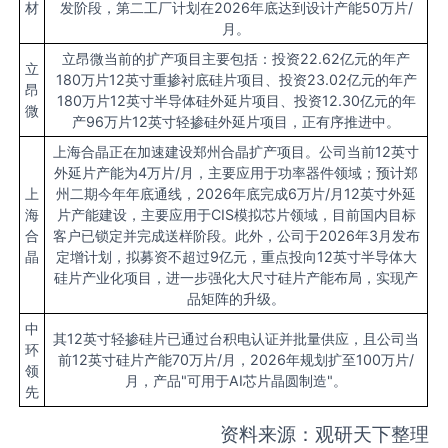
材
发阶段，第二工厂计划在2026年底达到设计产能50万片/
月。
立昂微当前的扩产项目主要包括：投资22.62亿元的年产
立
180万片12英寸重掺衬底硅片项目、投资23.02亿元的年产
昂
180万片12英寸半导体硅外延片项目、投资12.30亿元的年
微
产96万片12英寸轻掺硅外延片项目，正有序推进中。
上海合晶正在加速建设郑州合晶扩产项目。公司当前12英寸
外延片产能为4万片/月，主要应用于功率器件领域；预计郑
上
州二期今年年底通线，2026年底完成6万片/月12英寸外延
海
片产能建设，主要应用于CIS模拟芯片领域，目前国内目标
合
客户已锁定并完成送样阶段。此外，公司于2026年3月发布
晶
定增计划，拟募资不超过9亿元，重点投向12英寸半导体大
硅片产业化项目，进一步强化大尺寸硅片产能布局，实现产
品矩阵的升级。
中
其12英寸轻掺硅片已通过台积电认证并批量供应，且公司当
环
前12英寸硅片产能70万片/月，2026年规划扩至100万片/
领
月，产品"可用于AI芯片晶圆制造"。
先
资料来源：观研天下整理