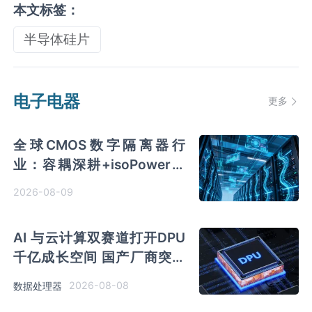
本文标签：
半导体硅片
电子电器
更多
全球CMOS数字隔离器行
业：容耦深耕+isoPower渗
透+毫米波开辟新赛道 国产向
2026-08-09
全球引领迈进
AI 与云计算双赛道打开DPU
千亿成长空间 国产厂商突破
技术壁垒迎替代窗口期
2026-08-08
数据处理器