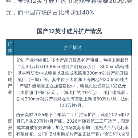
年，全球12英寸硅片的市场规模将突破200亿美
元，而中国市场的占比将超过40%。
国产12英寸硅片
扩产
情况
厂
扩产情况
商
沪硅产业持续推进多个产品升级及扩产项目，包括上海新昇
二期30万片/月300mm硅片产能建设项目、300mm高端硅
沪
基材料研发中试项目以及集成电路用300mm硅片产能升级
硅
项目（三期）等。其中位于太原和上海两地的300mm硅片
产
产能升级项目正在加紧建设中，项目总投资额达132亿元
业
（太原项目约91亿元，上海项目约41亿元）。项目建成后，
公司300mm硅片产能将在现有基础上新增60万片/月，达到
120万片/月。
西安奕材2025年下半年第二工厂持续扩产，截至2025年12
西
月已具备20万片/月产能。2026年随着第二工厂达产，固定
安
成本将被有效摊薄，加之市场复苏预期，抛光片产品毛利率
奕
有望修复。公司HBM用抛光片产品正处于客户验证和联合研