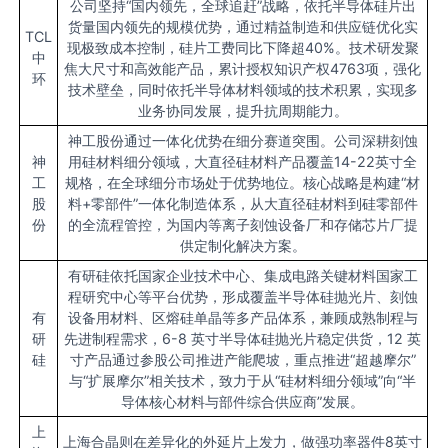
公司坚持“国内领先，全球追赶”战略，依托半导体硅片出
货量国内领先的规模优势，通过精益制造和供应链优化实
TCL
现极致成本控制，硅片工费同比下降超40%。技术研发聚
中
焦大尺寸和高效能产品，累计授权知识产权4763项，强化
环
技术壁垒，同时依托半导体材料领域的技术积累，实现多
业务协同发展，提升抗周期能力。
神工股份通过一体化优势在细分赛道突围。公司深耕刻蚀
神
用硅材料细分领域，大直径硅材料产品覆盖14-22英寸全
工
规格，在全球细分市场处于优势地位。核心战略是构建“材
股
料+零部件”一体化制造体系，从大直径硅材料到硅零部件
份
的全流程管控，为国内等离子刻蚀设备厂和存储芯片厂提
供定制化解决方案。
有研硅依托国家企业技术中心、集成电路关键材料国家工
程研究中心等平台优势，形成覆盖半导体硅抛光片、刻蚀
有
设备用材料、区熔硅单晶等多产品体系，兼顾成熟制程与
研
先进制程需求，6-8 英寸半导体硅抛光片稳定供货，12 英
硅
寸产品通过参股公司推进产能爬坡，重点推进“超越摩尔”
与“扩展摩尔”相关技术，致力于从“硅材料细分领域”向“半
导体核心材料与部件综合供应商”发展。
上
上海合晶则在差异化的外延片上发力，做强功率器件8英寸