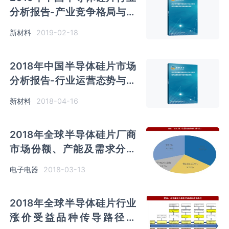
分析报告-产业竞争格局与投
资商机研究
新材料
2019-02-18
2018年中国半导体硅片市场
分析报告-行业运营态势与发
展前景预测
新材料
2018-04-16
2018年全球半导体硅片厂商
市场份额、产能及需求分析
（图）
电子电器
2018-03-13
2018年全球半导体硅片行业
涨价受益品种传导路径及