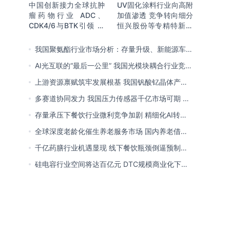
中国创新接力全球抗肿
UV固化涂料行业向高附
瘤药物行业 ADC、
加值渗透 竞争转向细分
CDK4/6与BTK引领 医
恒兴股份等专精特新小
保落地促专特药双渠道
巨人表现突出
格局成型
我国聚氨酯行业市场分析：存量升级、新能源车增
量爆发与内需托底
AI光互联的“最后一公里” 我国光模块耦合行业竞争
处于三角博弈格局
上游资源禀赋筑牢发展根基 我国钒酸钇晶体产能
领跑全球 行业有望迎来高速发展
多赛道协同发力 我国压力传感器千亿市场可期 市
场结构将向MEMS产品倾斜
存量承压下餐饮行业微利竞争加剧 精细化AI转型
与多元业态破解成本剪刀差
全球深度老龄化催生养老服务市场 国内养老借职
业资格制度迈向品质规范化发展
千亿药膳行业机遇显现 线下餐饮瓶颈倒逼预制
化、零食化转型 企业开启整合新局
硅电容行业空间将达百亿元 DTC规模商业化下
MOS为主流 国内量产导入、加速卡位VIC赛道