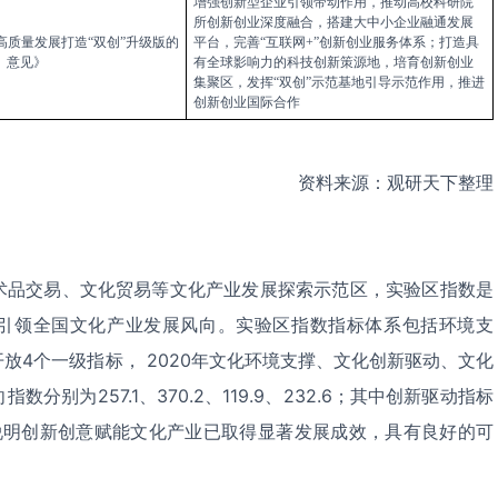
增强
创
新型
企业
引领带动
作用，
推动
高校
科研院
所创
新创
业深
度融合
，
搭建
大中小企业
融通
发展
高质量发展打造“双创”升级版的
平台，
完善
“互
联网
+”
创新
创业服务体系；打造具
意见》
有全
球影响力的
科技创
新策
源地，
培育创
新创业
集聚
区，发挥“
双创
”
示范
基地引
导示
范作用，推进
创新创
业
国际
合作
资料来源：观研天下整理
术品交易、文化贸易等文化产业发展探索示范区，实验区指数是
引领全国文化产业发展风向。实验区指数指标体系包括环境支
放4个一级指标， 2020年文化环境支撑、文化创新驱动、文化
别为257.1、370.2、119.9、232.6；其中创新驱动指标
，说明创新创意赋能文化产业已取得显著发展成效，具有良好的可