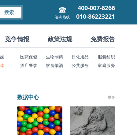
400-007-6266
搜索
010-86223221
咨询热线
竞争情报
政策法规
免费报告
媒
医药保健
生物制药
日化用品
服装纺织
 体
酒店餐饮
饮食烟酒
公共服务
家庭服务
数据中心
更多