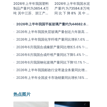
2026年上半年我国塑料
2026年上半年我国水泥
制品产量约为3654.4万
产量约为73584.8万吨
吨 其中江苏、浙江产量
同比下降8% 其中广
分别占比18.9%、
东、浙江和安徽分别排
16.0%
名前三
2026年上半年我国平板玻璃产量约为44682.6万
重量箱 同比下降5.7% 其中河北产量最多 占比16%
2026年上半年我国夹层玻璃产量创近六年新高 约
为7964.8万平方米 同比下降0.9%
2026年上半年我国化学纤维产量同比增长1.6% 其
中浙江、江苏产量分别占比42.03%、31.34%
2026年6月我国合成橡胶产量同比增长5.6% 1-6
月累计产量同比增长6.4%
2026年6月我国合成纤维产量同比下降5.4% 1-6
月累计产量为3815.7万吨 同比增长0.8%
2026年6月我国钢化玻璃产量同比下降10.1% 1-6
月累计产量同比下降8.4%
2026年上半年我国邮政行业寄递业务量同比增长
4.2% 业务收入同比增长6%
2026年上半年全国皮卡市场销量同比增长18% 出
口量同比增长34% 长城汽车销量领先
热点图片