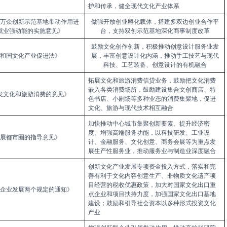
护和传
承，
健全现代文
化产
业体系
万众创新示范基地带动作用进
做强开放创业孵化载体，搭建多双边创业合作平
就业强动能的实施意见》
台，支持双创示范基地深化商事制度改革
鼓励文化创作创新，积极推动创意设计服务业发
和国文化产业促进法》
展，丰富创意设计化内涵，推动手工技艺与现代
科技、工艺装备、创意设计的有机融合
拓展文化和旅游消费信贷业
务，
鼓励把
文化
消费
嵌入各类消费场所
，鼓
励建设集合文创商店、特
发文化和旅游消费的意见》
色书店
、小
剧场等多种业态的消费集聚
地，
促进
文化、旅
游与现代技术相互融合
加
快推动
中
心城市集聚创新要
素、提升经济
密
度
、
增强高端服
务
功能
，以科
技研
发、工业设
展都市圈的指导意见》
计、金
融服
务、文
化创
意、
商务
会
展等为重点发
展生产性
服务
业，
推动服
务业与
制造
业
深度融
合
创新
文化
产业发展专项资金投入方
式，
落实和完
善有利于
文化
内容创意生产
、非
物质文化遗产项
目经营的税收优惠政策
，加
大对国家
文化
出口重
企业发展两个规定的通知》
点企业和项目扶持力度
，加
强国家文化出口基地
建
设；
鼓励和引导社会资本以多种形式投资
文化
产业