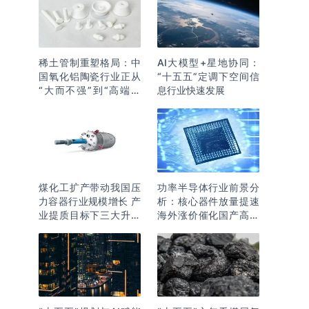
稀土管制重塑格局：中
AI大模型+星地协同：
国氧化铝陶瓷行业正从
“十五五”定调下空间信
“大而不强”到“高端突
息行业快速发展
围”
煤化工扩产带动我国压
功率半导体行业前景分
力容器行业规模增长 产
析：核心器件放量提速
业提质目标下三大升级
海外涨价催化国产高端
逻辑明确
化突围