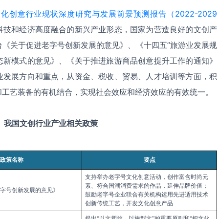
化创意行业现状深度研究与发展前景预测报告（2022-2029
科技和经济高度融合的新兴产业形态，国家为营造良好的文创产
台《关于促进老字号创新发展的意见》、《十四五”旅游业发展规
态新模式的意见》、《关于推进旅游商品创意提升工作的通知》
业发展方向和重点，从资金、税收、贸易、人才培训等方面，积
和工艺装备的有机结合，实现社会效应和经济效应的有效统一。
我国文创行业产业相关政策
政策名称
要点
支持举办老
字号文
化创意活动
，创
作富含时尚元
素
、符
合国潮消费需求的作
品，
延伸品牌价值
；
字号创新发展的意见》
鼓
励老字
号企业
联合有关机构运用先进适用技术
创新传统
工艺，
开
发文化
创意
产品
提
出“以
文塑旅
、以
旅彰文”的重要原则和“把文化