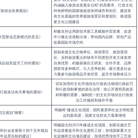
内涵融入旅
游业发
展全过
程”的
高要求
。打
造文化
”旅游业发展规划》
特色鲜明
的国
家级旅游休闲城市和街区
、建
设富
有文化底蕴的世界级旅游景区和度假区
、推
进国
家文化公园建设
积极
支持运用新
技术新工具
赋能外贸
发展，促进
外贸新业态新模式的意见》
中
小微
企业
借船
出海，带动国
内品牌
、双
创产品
拓展国际
市场空间
鼓励各级
文化文物单位、旅游景区、旅游度假
区、乡村旅游
重点村镇
等不同类型开发主
体发挥
商品创意提升工作的通知》
自身优势，积极探索
自主
研发、合作开发、品
牌
授权
等多种模式，引入竞争机制，吸引更多社会
力量参与
旅
游商
品开发经营，提升市场
整体活
力
切实加强对文化市场综合行政执法领域行政处罚
和行政强制事项的源头治理；按公开透明高效原
行政执法有关事项的通知》
则和履职需要，编制统一的文化市场综合行政执
法工作规程和操作手册
明确将“建成文化强国；国民素质和社会文明程度
四五规划”纲要》
达到新高度；国家文化软实力显著增强
明确提出
到
2035
年建成文化强国
，创新
实施文艺
和社会发展第十四个五年规划
作品质量
提升
和文化惠民工
程；加
强国家重大文
年远景目标的建议》
化
设施
和文化项目建
设，加
强优秀传统手
工艺
保