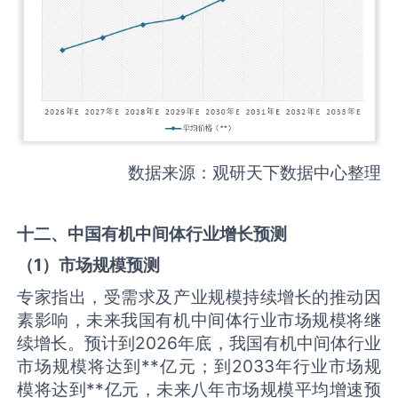
数据来源：观研天下数据中心整理
十二、中国
有机中间体
行业增长预测
（
1
）市场规模预测
专家指出，受需求及产业规模持续增长的推动因
素影响，未来我国有机中间体行业市场规模将继
续增长。预计到2026年底，我国有机中间体行业
市场规模将达到**亿元；到2033年行业市场规
模将达到**亿元，未来八年市场规模平均增速预