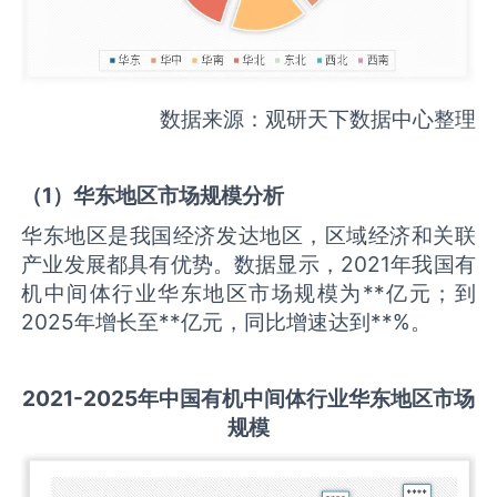
数据来源：观研天下数据中心整理
（
1
）华东地区市场规模分析
华东地区是我国经济发达地区，区域经济和关联
产业发展都具有优势。数据显示，2021年我国有
机中间体行业华东地区市场规模为**亿元；到
2025年增长至**亿元，同比增速达到**%。
2021-2025
年中国
有机中间体
行业华东地区市场
规模