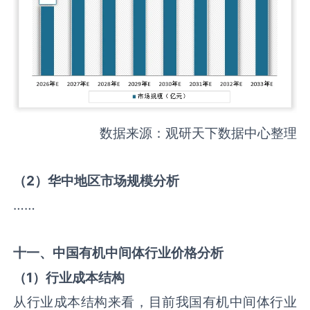
数据来源：观研天下数据中心整理
（
2
）华中地区市场规模分析
……
十一、中国
有机中间体
行业价格分析
（
1
）行业成本结构
从行业成本结构来看，目前我国有机中间体行业