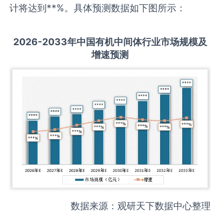
计将达到**%。具体预测数据如下图所示：
2026-2033
年中国
有机中间体
行业市场规模及
增速预测
数据来源：观研天下数据中心整理