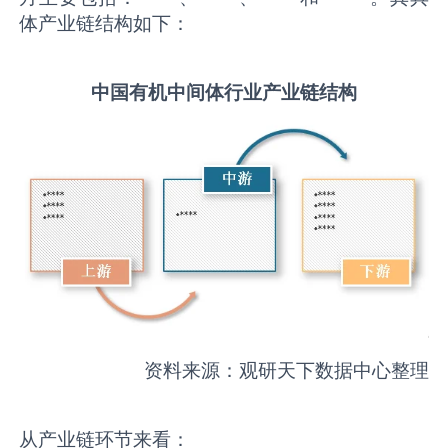
体产业链结构如下：
中国
有机中间体
行业产业链结构
资料来源：观研天下数据中心整理
从产业链环节来看：