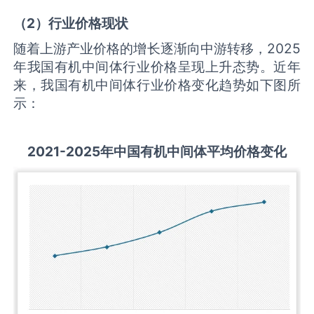
（
2
）行业价格现状
随着上游产业价格的增长逐渐向中游转移，2025
年我国有机中间体行业价格呈现上升态势。近年
来，我国有机中间体行业价格变化趋势如下图所
示：
2021-2025
年中国
有机中间体
平均价格变化