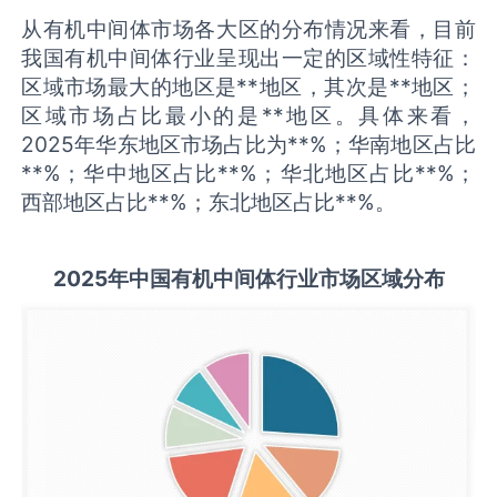
从有机中间体市场各大区的分布情况来看，目前
我国有机中间体行业呈现出一定的区域性特征：
区域市场最大的地区是**地区，其次是**地区；
区域市场占比最小的是**地区。具体来看，
2025年华东地区市场占比为**%；华南地区占比
**%；华中地区占比**%；华北地区占比**%；
西部地区占比**%；东北地区占比**%。
2025
年中国
有机中间体
行业市场区域分布