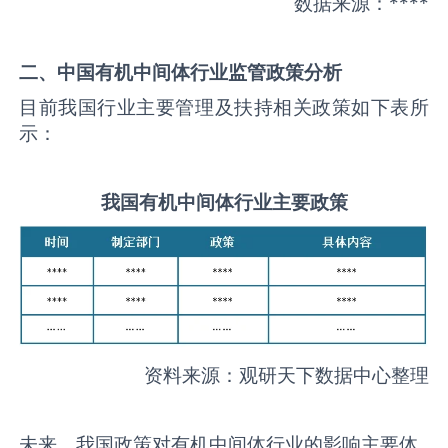
数据来源：****
二、中国
有机中间体
行业监管政策分析
目前我国行业主要管理及扶持相关政策如下表所
示：
我国
有机中间体
行业主要政策
资料来源：观研天下数据中心整理
未来，我国政策对有机中间体行业的影响主要体