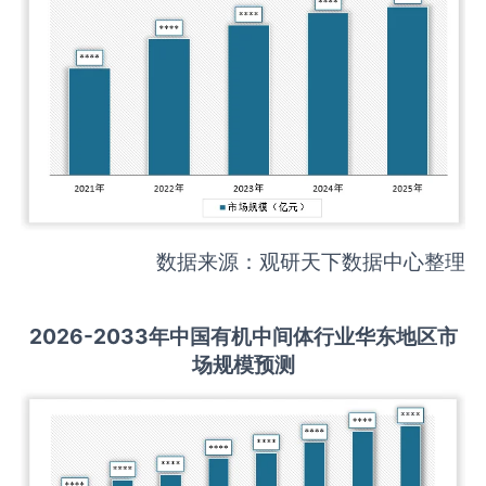
数据来源：观研天下数据中心整理
2026-2033
年中国
有机中间体
行业华东地区市
场规模预测