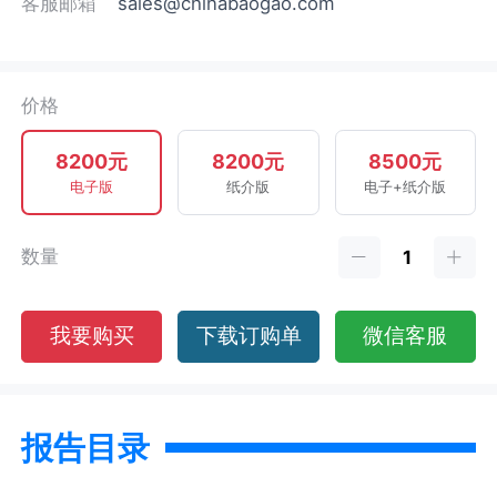
客服邮箱
sales@chinabaogao.com
价格
8200元
8200元
8500元
电子版
纸介版
电子+纸介版
数量
我要购买
下载订购单
微信客服
报告目录