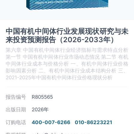
中国有机中间体行业发展现状研究与未
来投资预测报告（2026-2033年）
第六章 中国有机中间体‌‌‌行业经济指标与需求特点分析
第一节 中国有机中间体‌‌‌行业市场动态情况 第二节 有机
中间体‌‌‌行业成本与价格分析 一、有机中间体行业价格
影响因素分析 二、有机中间体行业成本结构分析 三、
2021-2025年中国有机中间体行业价格现状分析
报告编号
R805565
出版日期
2026年
订购电话
400-007-6266
010-86223221