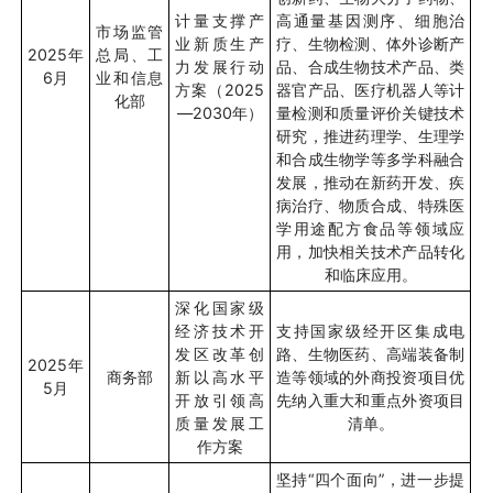
计量支撑产
高通量基因测序、细胞治
市场监管
业新质生产
疗、生物检测、体外诊断产
2025
年
总局、工
力发展行动
品、合成生物技术产品、类
6
月
业和信息
方案（
2025
器官产品、医疗机器人等计
化部
—2030
年）
量检测和质量评价关键技术
研究，推进药理学、生理学
和合成生物学等多学科融合
发展，推动在新药开发、疾
病治疗、物质合成、特殊医
学用途配方食品等领域应
用，加快相关技术产品转化
和临床应用。
深化国家级
经济技术开
支持国家级经开区集成电
发区改革创
路、生物医药、高端装备制
2025
年
商务部
新以高水平
造等领域的外商投资项目优
5
月
开放引领高
先纳入重大和重点外资项目
质量发展工
清单。
作方案
坚持
“
四个面向
”
，进一步提