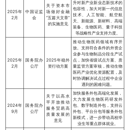
升对新产业新业态新技术的
关于资本市
包容性，加大对新一代信息
2025
年
中国证监
场做好金融
技术、人工智能、航空航
2
月
会
“
五篇大文章
”
天、新能源、新材料、高端
的实施意见
装备、生物医药、量子科技
等战略性产业支持力度。
推动生物医药领域有序开
放。支持符合条件的外资企
业参与生物制品分段生产试
2025
年
国务院办
2025
年稳外
点，加快省级试点方案、质
2
月
公厅
资行动方案
量监管方案审核，推动生物
医药产业优化资源配置，及
时协调解决试点过程中企业
遇到的困难问题。
加快服务外包高端化发展，
关于以高水
大力发展生物医药研发外
平开放推动
2024
年
国务院办
包、数字制造外包，支持云
服务贸易高
9
月
公厅
外包、平台分包等服务外包
质量发展的
新模式，进一步带动高校毕
意见
业生等重点群体就业。