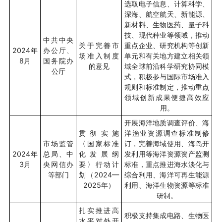
选取电子信息、计算科学、
深海、航空航天、新能源、
新材料、生物医药、量子科
技、现代种业等领域，推动
中共中央
关于完善市
重点企业、研究机构等创新
2024
年
办公厅、
场准入制度
单元和有关地方建立相关领
8
月
国务院办
的意见
域全球前沿科学研究协同模
公厅
式，积极参与国际市场准入
规则和标准制定，推动重点
领域创新成果便捷高效应
用。
开展海洋地质调查评价、海
贯彻实施
洋渔业资源调查标准制修
市场监管
〈国家标准
订，完善海域使用、海岛开
2024
年
总局、中
化发展纲
发利用等海洋资源资产监测
3
月
央网信办
要〉行动计
标准，重点推进海水淡化与
等部门
划（
2024—
综合利用、海洋可再生能源
2025
年）
利用、海洋生物资源等标准
研制。
扎实推进高
积极支持集成电路、生物医
水平对外开