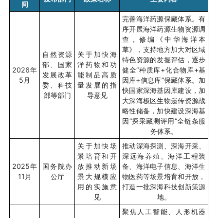
间
完善海洋药源保藏体系。有
序开展海洋药源生物资源调
查，修编《中华海洋本
草》，支持地方加大对区域
自然资源
关于加快海
特色资源的发掘评估，逐步
部、国家
洋药物和功
2026
年
健全“种质库
+
化合物库
+
基
发展改革
能制品高质
5
月
因库
+
信息库
”
保藏体系。加
委、科技
量发展的指
快国家深海基因库建设，加
部等部门
导意见
大深海极区生物遗传资源战
略性储备，加快建设深海基
因
“
探采藏测评用
”
全链条服
务体系。
关于加快场
推动深海探测、深海开采、
景培育和开
深远海养殖、海洋工程装
2025
年
国务院办
放推动新场
备、海洋电子信息、海洋生
11
月
公厅
景大规模应
物医药等场景培育和开放，
用的实施意
打造一批深海科技创新策源
见
地。
聚焦人工智能、人形机器