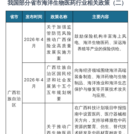
我国部分省市海洋生物医药行业相关政策（二）
省市
发布时间
政策名称
主要内容
关于加强监
管防范风险
鼓励保险机构丰富海上风
2026
年
4
推动广西保
电、海洋生物医药、深远海
月
险业高质量
养殖等产业的保险供给。
发展实施方
案
广西壮族自
向海经济领域围绕海洋高端
治区国民经
装备制造、海洋药物与生物
2026
年
4
济和社会发
制品、海洋渔业和海洋生态
月
展第十五个
保护与修复等开展技术攻关
广西壮
五年规划纲
与应用。
族自治
要
区
在广西科技计划项目申报指
南中设置医药、医疗器械相
关方向，支持珍稀濒危中药
关于推动广
资源的繁育、仿生、替代技
西生物医药
术研发及中药材育种攻关，