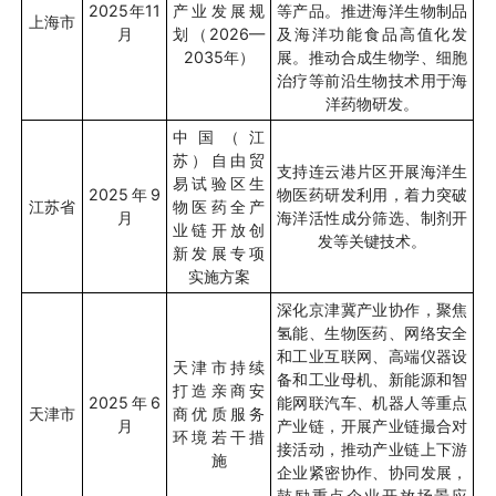
2025
年
11
产业发展规
等产品。推进海洋生物制品
上海市
月
划（
2026—
及海洋功能食品高值化发
2035
年）
展。推动合成生物学、细胞
治疗等前沿生物技术用于海
洋药物研发。
中国（江
苏）自由贸
支持连云港片区开展海洋生
易试验区生
2025
年
9
物医药研发利用，着力突破
江苏省
物医药全产
月
海洋活性成分筛选、制剂开
业链开放创
发等关键技术。
新发展专项
实施方案
深化京津冀产业协作，聚焦
氢能、生物医药、网络安全
和工业互联网、高端仪器设
天津市持续
备和工业母机、新能源和智
打造亲商安
2025
年
6
能网联汽车、机器人等重点
天津市
商优质服务
月
产业链，开展产业链撮合对
环境若干措
接活动，推动产业链上下游
施
企业紧密协作、协同发展，
鼓励重点企业开放场景应