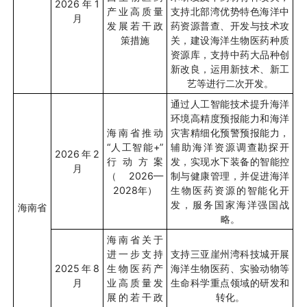
2026
年
1
产业高质量
支持北部湾优势特色海洋中
月
发展若干政
药资源普查、开发与技术攻
策措施
关，建设海洋生物医药种质
资源库，支持中药大品种创
新改良，运用新技术、新工
艺等进行二次开发。
通过人工智能技术提升海洋
环境高精度预报能力和海洋
海南省推动
灾害精细化预警预报能力，
“人工智能
+”
辅助海洋资源调查勘探开
2026
年
2
行动方案
发，实现水下装备的智能控
月
（
2026—
制与健康管理，并促进海洋
2028
年）
生物医药资源的智能化开
发，服务国家海洋强国战
海南省
略。
海南省关于
进一步支持
支持三亚崖州湾科技城开展
2025
年
8
生物医药产
海洋生物医药、实验动物等
月
业高质量发
生命科学重点领域的研发和
展的若干政
转化。