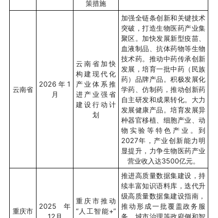
策措施
加强全链条创新和关键技术
突破，打造生物医药产业集
聚区。加快发展新型疫苗、
血液制品、抗体药物等生物
技术药。推动中药传承创新
云南省加快
发展，培育一批中药（民族
构建现代化
药）品牌产品。积极发展化
2026
年
1
产业体系推
云南省
学药、仿制药，推动创新药
月
进产业强省
自主研发和成果转化。大力
建设行动计
发展健康产品。培育发展异
划
种器官移植、细胞产业、动
物实验等特色产业。到
2027
年，产业创新能力明
显提升，力争生物医药产业
营业收入达
3500
亿元。
推进高质量数据集建设，持
续丰富知识语料库，迭代升
级高质量数据集建设指南，
重庆市推动
2025
年
推动形成一批覆盖政务服
重庆市
“
人工智能
+”
12
月
务、城市治理等政府侧和智