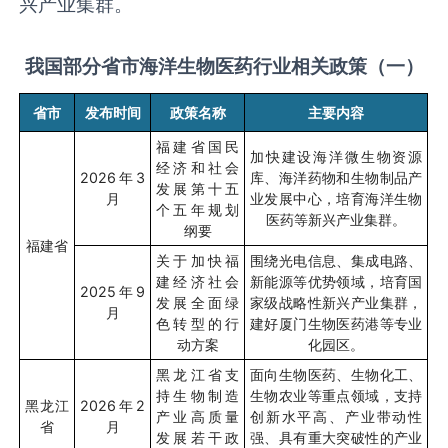
兴产业集群。
我国部分省市海洋生物医药行业相关政策（一）
省市
发布时间
政策名称
主要内容
福建省国民
加快建设海洋微生物资源
经济和社会
2026
年
3
库、海洋药物和生物制品产
发展第十五
月
业发展中心，培育海洋生物
个五年规划
医药等新兴产业集群。
纲要
福建省
关于加快福
围绕光电信息、集成电路、
建经济社会
新能源等优势领域，培育国
2025
年
9
发展全面绿
家级战略性新兴产业集群，
月
色转型的行
建好厦门生物医药港等专业
动方案
化园区。
黑龙江省支
面向生物医药、生物化工、
持生物制造
生物农业等重点领域，支持
黑龙江
2026
年
2
产业高质量
创新水平高、产业带动性
省
月
发展若干政
强、具有重大突破性的产业