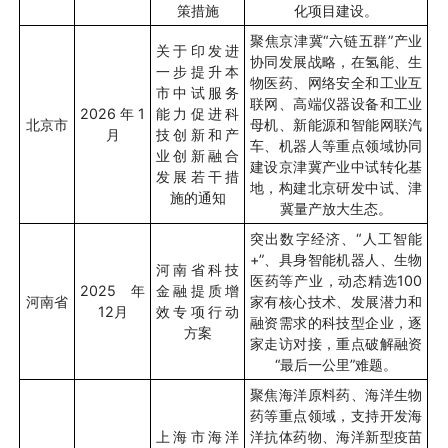
策措施
化项目建设。
聚焦京津冀
“
六链五群
”
产业
关于印发进
协同发展战略，在氢能、生
一步提升本
物医药、网络安全和工业互
市中试服务
联网、高端仪器设备和工业
2026
年
1
能力促进科
北京市
母机、新能源和智能网联汽
月
技创新和产
车、机器人等重点领域协同
业创新融合
建设京津冀产业中试转化基
发展若干措
地，构建北京研发中试、津
施的通知
冀量产放大生态。
突出数字经济、
“
人工智能
+”
、具身智能机器人、生物
河南省科技
医药等产业，动态精选
100
2025
年
金融提质增
河南省
家有核心技术、发展潜力和
12
月
效专项行动
融资需求的科技型企业，逐
方案
家走访对接，重点破解融资
“
最后一公里
”
难题。
聚焦海洋原料药、海洋生物
药等重点领域，支持开发海
上海市海洋
洋抗体药物、海洋新型疫苗