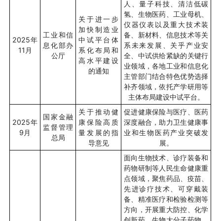
人、量子科技、清洁低碳
氢、生物医药、工业母机、
关于进一步
仪器仪表以及重大技术装
加快制造业
工业和信
备、新材料、信息技术等关
2025
年
中试平台体
息化部办
系未来发展、关乎产业安
11
月
系化布局和
公厅
全、中试供给紧缺的关键行
高水平建设
业领域，各地工业和信息化
的通知
主管部门结合特色优势选择
补齐领域，依托产学研用等
主体布局建设中试平台。
关于推动健
促进健康保险与医疗、医药
国家金融
2025
年
康保险高质
深度融合，助力卫生健康事
监督管理
9
月
量发展的指
业和生物医药产业突破发
总局
导意见
展。
面向生物技术、诊疗装备和
药物研制等人民生命健康重
点领域，聚焦药品、疫苗、
先进诊疗技术、可穿戴装
备、精准医疗和检验检测等
方向，开展重大防控、化学
创新药、生物大分子药物、