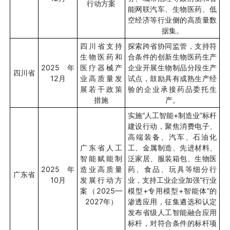
行动方案
能网联汽车、生物医药、低
空经济等行业侧的高质量数
据集。
四川省支持
探索跨省协同监管，支持符
生物医药和
合条件的创新生物医药生产
2025
年
医疗器械产
企业开展生物制品分段生产
四川省
12
月
业高质量发
试点，鼓励具有成熟生产经
展若干政策
验的企业承接药品委托生
措施
产。
实施
“
人工智能
+
制造业
”
标杆
建设行动，聚焦消费电子、
高端装备、汽车、石油化
广东省人工
工、金属制造、先进材料、
智能赋能制
泛家居、服装箱包、生物医
2025
年
造业高质量
药、食品、玩具等细分行
广东省
10
月
发展行动方
业，支持工业企业加强
“
行业
案（
2025—
模型
+
专用模型
+
智能体
”
的
2027
年）
渗透应用，征集遴选和认定
发布省级人工智能融合应用
标杆，对符合条件的标杆项