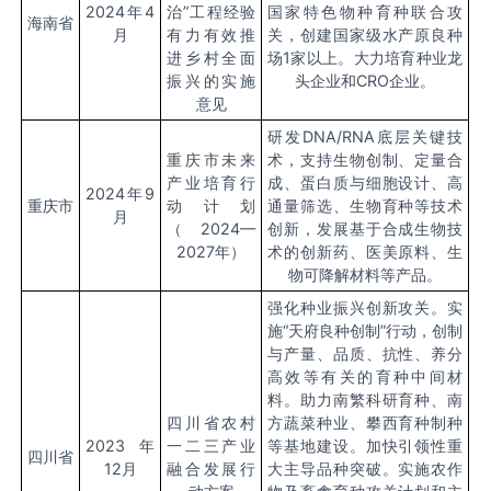
2024
年
4
治”工程经验
国家特色物种育种联合攻
海南省
月
有力有效推
关，创建国家级水产原良种
进乡村全面
场
1
家以上。大力培育种业龙
振兴的实施
头企业和
CRO
企业。
意见
研发
DNA/RNA
底层关键技
重庆市未来
术，支持生物创制、定量合
产业培育行
成、蛋白质与细胞设计、高
2024
年
9
重庆市
动计划
通量筛选、生物育种等技术
月
（
2024
—
创新，发展基于合成生物技
2027
年）
术的创新药、医美原料、生
物可降解材料等产品。
强化种业振兴创新攻关。实
施“天府良种创制”行动，创制
与产量、品质、抗性、养分
高效等有关的育种中间材
料。助力南繁科研育种、南
四川省农村
方蔬菜种业、攀西育种制种
2023
年
一二三产业
等基地建设。加快引领性重
四川省
12
月
融合发展行
大主导品种突破。实施农作