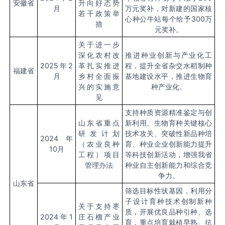
安徽省
升向好态势
月
万元奖补，对新建的国家核
若干政策举
心种公牛站每个给予
300
万
措
元奖补。
关于进一步
深化农村改
推进种业创新与产业化工
2025
年
2
革扎实推进
程，提升全省杂交水稻制种
福建省
月
乡村全面振
基地建设水平，推进生物育
兴的实施意
种产业化。
见
支持种质资源精准鉴定与创
山东省重点
新利用、生物育种关键核心
研发计划
技术攻关、突破性新品种培
2024
年
（农业良种
育、种业企业创新能力提升
10
月
工程）项目
等科技创新活动，增强我省
管理办法
种业自主创新能力和综合竞
争力。
山东省
筛选目标性状基因，利用分
子设计育种技术创制新种
关于支持枣
质，开展优良品种引种、选
2024
年
1
庄石榴产业
育，重点培育栽植早熟、抗