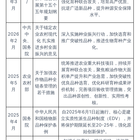
年3
/
强化育种联合攻关，培育高产优质、
展第十五个
月
抗逆广适新品种，提升种源安全保障
五年规划纲
水平。
要
中共
关于锚定农
2026
中
业农村现代
深入实施种业振兴行动，加快选育和
年2
央、
化 扎实推
推广突破性品种，推进生物育种产业
月
国务
进乡村全面
化。
院
振兴的意见
统筹推进农业重大科技项目，持续开
展育种联合攻关，聚焦粮油作物大面
关于加强农
2025
农业
积单产提升和产业急需，加快突破性
作物品种全
年5
农村
优良品种选育。优化科研育种成果评
链条管理的
月
部
价机制，完善项目验收管理措施，突
若干措施
出品种原创性、创新性、实用性考
核。
中华人民共
自2025年6月1日起施行。核心是建
2025
国务
和国植物新
立实质性派生品种制度（EDV），并
年4
院
品种保护条
将保护期限延长至20-25年，强化原
月
例
始创新保护。