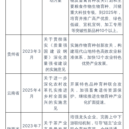
动方案
物及畜禽育种攻关计划和主
要粮食作物生物育种、川猪
重大科技专项。到
2025
年，
培育并推广高产优质、绿色
低碳、宜机宜饲、加工专用
等突破性新品种
10
个以上。
关于贯彻落
实《质量强
实施作物育种创新攻关，构
2023
年
3
国建设纲
建现代山地特色高效农业标
贵州省
月
要》深化质
准体系，加快
12
个农业特色
量强省建设
优势产业发展。
的实施意见
关于进一步
深化农村改
开展特色品种育种联合攻
2025
年
4
革扎实推进
关，加强畜禽遗传资源保
云南省
月
乡村全面振
护。继续推进生物育种产业
兴的实施意
化扩面提速。
见
培强龙头企业。完善上中下
关于茶产业
游联结机制，引导“链主”企业
2023
年
7
陕西省
高质量发展
联合育种育苗、仓储流通、