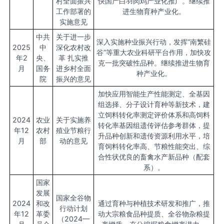
村全面振兴
快国产白羽肉鸡产业化推广。继续推
工作部署的
进生物育种产业化。
实施意见
中共
关于进一步
深入实施种业振兴行动，发挥“南繁硅
2025
中
深化农村改
谷”等重大农业科研平台作用，加快攻
年2
央、
革 扎实推
克一批突破性品种。继续推进生物育
月
国务
进乡村全面
种产业化。
院
振兴的意见
加快应用智能生产性能测定、全基因
组选择、分子设计育种等新技术，建
立饲料转化率测定评价体系和高饲料
2024
农业
关于实施养
转化率基因组遗传评估参考群体，提
年12
农村
殖业节粮行
升品种创新和遗传资源利用水平，培
月
部
动的意见
育饲料转化率高、节粮性能突出、综
合性状优良的畜禽水产新品种（配套
系）。
国家
发展
国家全谷物
2024
和改
通过育种与种植技术研发和推广，推
行动计划
年12
革委
动大宗粮食品种提质、全谷物杂粮提
（2024—