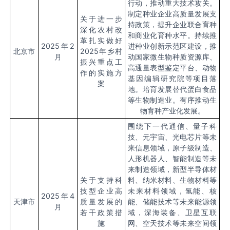
行动，推动重大技术攻关。
制定种业企业高质量发展支
关于进一步
持政策，提升企业联合育种
深化农村改
和商业化育种水平。持续推
革扎实做好
2025
年
2
进种业创新示范区建设，推
北京市
2025
年乡村
月
动国家微生物种质资源库、
振兴重点工
高通量表型鉴定平台、动物
作的实施方
基因编辑研究院等项目落
案
地。培育发展替代蛋白食品
等生物制造业。有序推动生
物育种产业化发展。
围绕下一代通信、量子科
技、元宇宙、光电芯片等未
来信息领域，原子级制造、
人形机器人、智能制造等未
来制造领域，新型半导体材
关于支持科
料、纳米材料、生物材料等
技型企业高
未来材料领域，氢能、核
2025
年
4
天津市
质量发展的
能、储能技术等未来能源领
月
若干政策措
域，深海装备、卫星互联
施
网、空天技术等未来空间领