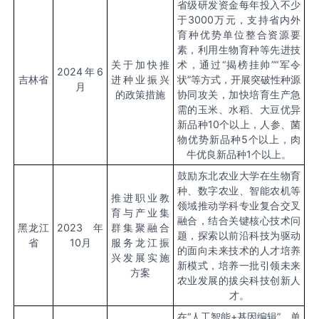
省级研发资金每年投入不少
于
3000
万元，支持省内外
育种优势单位整合资源要
素，利用生物育种等先进技
关于加快推
术，通过“揭榜挂帅”“军令
2024
年
6
吉林省
进种业振兴
状”等方式，开展突破性种源
月
的政策措施
协同攻关，加快培育生产急
需的玉米、水稻、大豆优异
新品种
10
个以上，人参、菌
物优势新品种
5
个以上，肉
牛优良新品种
1
个以上。
鼓励东北农业大学在生物育
种、数字农业、智能农机等
推进职业教
领域推动学科专业复合交叉
育与产业集
融合，结合关键核心技术问
黑龙江
2023
年
群集聚融合
题，探索以前沿科技为驱动
省
10
月
服务龙江振
的面向未来技术的人才培养
兴发展实施
新模式，培养一批引领未来
方案
农业发展的拔尖科技创新人
才。
在“人工智能
+
基因编辑”、单