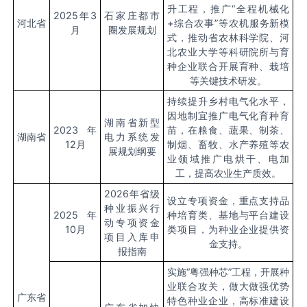
升工程，推广“全程机械化
2025
年
3
石家庄都市
河北省
+
综合农事”等农机服务新模
月
圈发展规划
式，推动省农林科学院、河
北农业大学等科研院所与育
种企业联合开展育种、栽培
等关键技术研发。
持续提升乡村电气化水平，
因地制宜推广电气化育种育
湖南省新型
2023
年
苗，在粮食、蔬果、制茶、
湖南省
电力系统发
12
月
制烟、畜牧、水产养殖等农
展规划纲要
业领域推广电烘干、电加
工，提高农业生产质效。
2026
年省级
设立专项资金，重点支持品
种业振兴行
2025
年
种培育类、基地与平台建设
动专项资金
10
月
类项目，为种业企业提供资
项目入库申
金支持。
报指南
实施“粤强种芯”工程，开展种
业联合攻关，做大做强优势
广东省
特色种业企业，高标准建设