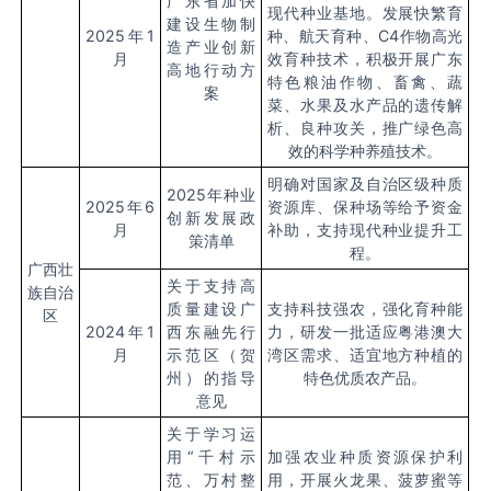
广东省加快
现代种业基地。发展快繁育
建设生物制
2025
年
1
种、航天育种、
C4
作物高光
造产业创新
月
效育种技术，积极开展广东
高地行动方
特色粮油作物、畜禽、蔬
案
菜、水果及水产品的遗传解
析、良种攻关，推广绿色高
效的科学种养殖技术。
明确对国家及自治区级种质
2025
年种业
2025
年
6
资源库、保种场等给予资金
创新发展政
月
补助，支持现代种业提升工
策清单
程。
广西壮
关于支持高
族自治
质量建设广
支持科技强农，强化育种能
区
2024
年
1
西东融先行
力，研发一批适应粤港澳大
月
示范区（贺
湾区需求、适宜地方种植的
州）的指导
特色优质农产品。
意见
关于学习运
用“千村示
加强农业种质资源保护利
范、万村整
用，开展火龙果、菠萝蜜等