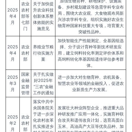
加强生物育种、耕地保护、设施装
农业
关于加快提
备、乡村规划建设等急需学科专业布
2025
农村
升农业科技
局，围绕大农业观、大食物观布局新
年4
部等
创新体系整
兴涉农学科专业。组织实施好农业生
月
七部
体效能的实
物育种国家科技重大专项，培育重大
门
施意见
突破性品种。
加快智能生产性能测定、全基因组选
2025
农业
养殖业节粮
择、分子设计育种等新技术研发应
年4
农村
行动实施方
用，建立饲料转化率测定评价体系和
月
部
案
高饲料转化率基因组遗传评估参考群
体。
国家
关于扎实做
2025
进一步加大对生物育种、农机装备、
金融
好2025年
年3
智慧农业等领域的金融投入，促进农
监督
“三农”金融
月
业新质生产力发展。
管理
工作的通知
落实中共中
央国务院关
发展壮大种业阵型企业，推进重大品
于进一步深
种研发推广应用一体化，实施育种联
2025
农业
化农村改革
合攻关和遗传改良计划，选育高蛋白
年2
农村
扎实推进乡
玉米、高油高产大豆等优良品种。加
月
部