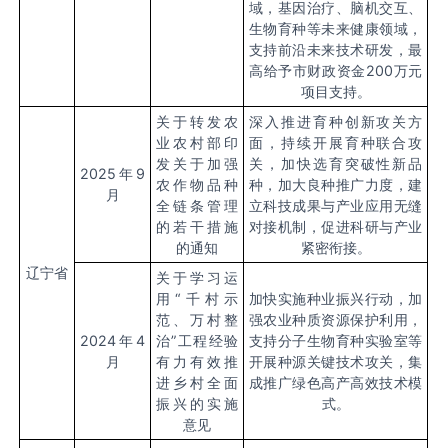
域，基因治疗、脑机交互、
生物育种等未来健康领域，
支持前沿未来技术研发，最
高给予市财政资金
200
万元
项目支持。
关于转发农
深入推进育种创新攻关方
业农村部印
面，持续开展育种联合攻
发关于加强
关，加快选育突破性新品
2025
年
9
农作物品种
种，加大良种推广力度，建
月
全链条管理
立科技成果与产业应用无缝
的若干措施
对接机制，促进科研与产业
的通知
紧密衔接。
辽宁省
关于学习运
用“千村示
加快实施种业振兴行动，加
范、万村整
强农业种质资源保护利用，
2024
年
4
治”工程经验
支持分子生物育种实验室等
月
有力有效推
开展种源关键技术攻关，集
进乡村全面
成推广绿色高产高效技术模
振兴的实施
式。
意见