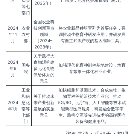
月
员会
产增质，充分挖掘粮食增产潜力。
2035年）
等七
部门
全国农业科
2024
农业
技创新重点
将农业新品种培育列为首要任务，强
年11
农村
领域
调推动生物育种研发应用，并研发具
月
部
（2024–
有自主知识产权的基因编辑工具。
2028年）
关于践行大
2024
食物观构建
国务
加强现代化育种制种基地建设，培育
年9
多元化食物
院
育繁推一体化种业企业。
月
供给体系的
意见
工业
加快细胞和基因技术、合成生物、生
和信
关于推动未
物育种等前沿技术产业化，推动
2024
息化
来产业创新
5G/6G、元宇宙、人工智能等技术赋
年1月
部等
发展的实施
能新型医疗服务，研发融合数字孪
七部
意见
生、脑机交互等先进技术的高端医疗
门
装备和健康用品。
资料来源：观研天下整理