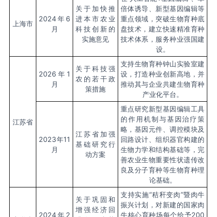
关于加快推
倍体诱导、新型基因编辑等
2024
年
6
进本市农业
重点领域，突破生物育种底
上海市
月
科技创新的
盘技术，建立快速精准育种
实施意见
技术体系，服务种业强国建
设。
支持生物育种钟山实验室建
关于科技强
2026
年
1
设，打造种业创新高地，并
农的若干政
月
推动其与企业共建生物育种
策措施
产业化平台。
重点研究新型基因编辑工具
的作用机制与基因治疗策
江苏省
略，基因元件、调控模块及
江苏省加强
2023
年
11
回路设计、组织器官构建的
基础研究行
月
生物力学和结构基础等，完
动方案
善农业生物重要性状遗传改
良及分子育种等生物育种理
论基础。
支持实施“秸秆变肉”暨肉牛
关于巩固和
振兴计划，对新建的国家肉
增强经济回
2024
年
2
牛核心育种场每个给予
200