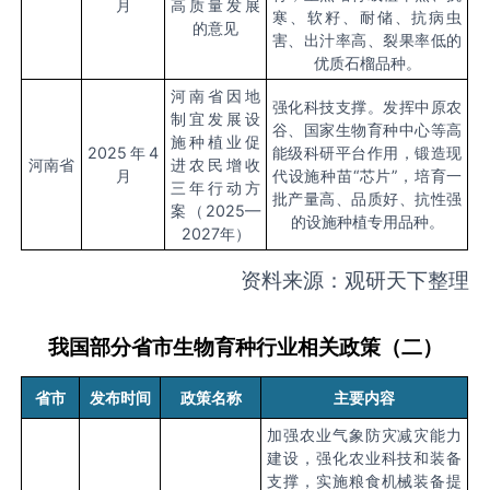
月
高质量发展
寒、软籽、耐储、抗病虫
的意见
害、出汁率高、裂果率低的
优质石榴品种。
河南省因地
强化科技支撑。发挥中原农
制宜发展设
谷、国家生物育种中心等高
施种植业促
2025
年
4
能级科研平台作用，锻造现
河南省
进农民增收
月
代设施种苗“芯片”，培育一
三年行动方
批产量高、品质好、抗性强
案（
2025
—
的设施种植专用品种。
2027
年）
资料来源：观研天下整理
我国部分省市生物育种行业相关政策（二）
省市
发布时间
政策名称
主要内容
加强农业气象防灾减灾能力
建设，强化农业科技和装备
支撑，实施粮食机械装备提