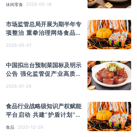
团营收碾压五家之和
2026-05-18
休闲零食
市场监管总局开展为期半年专
项整治 重拳治理网络食品销
售虚假宣传
2026-05-01
中国拟出台预制菜国标及明示
公告 强化监管促产业高质量
发展
2026-01-26
食品行业战略级知识产权赋能
平台启动 共建“护盾计划”护
航产业创新
2025-12-29
食品