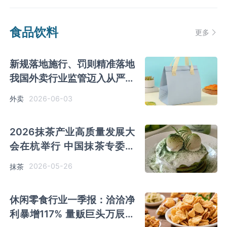
食品饮料
更多
新规落地施行、罚则精准落地
我国外卖行业监管迈入从严新
阶段
2026-06-03
外卖
2026抹茶产业高质量发展大
会在杭举行 中国抹茶专委会
正式成立
2026-05-26
抹茶
休闲零食行业一季报：洽洽净
利暴增117% 量贩巨头万辰集