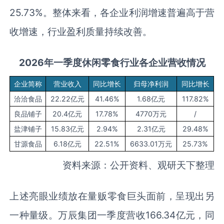
25.73%。整体来看，各企业利润增速普遍高于营
收增速，行业盈利质量持续改善。
2026年
一季度
休闲零食行业
各企业
营收
情况
企业简称
营业收入
同比增长
归母净利润
同比增长
洽洽食品
22.22亿元
41.46%
1.68亿元
117.82%
良品铺子
20.4亿元
17.78%
4770万元
/
盐津铺子
15.83亿元
2.94%
2.31亿元
29.48%
甘源食品
6.18亿元
22.51%
6633.01万元
25.73%
资料来源：公开资料、观研天下整理
上述亮眼业绩放在量贩零食巨头面前，呈现出另
一种量级。万辰集团一季度营收166.34亿元，同