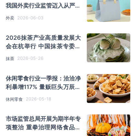
我国外卖行业监管迈入从严新
阶段
2026-06-03
外卖
2026抹茶产业高质量发展大
会在杭举行 中国抹茶专委会
正式成立
2026-05-26
抹茶
休闲零食行业一季报：洽洽净
利暴增117% 量贩巨头万辰集
团营收碾压五家之和
2026-05-18
休闲零食
市场监管总局开展为期半年专
项整治 重拳治理网络食品销
售虚假宣传