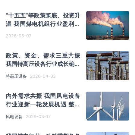
“十五五”等政策筑底、投资升
温 我国煤电机组行业盈利模
式向多元收益结构转变
2026-05-07
政策、资金、需求三重共振
我国特高压设备行业成长确定
性凸显 产业链协同逐渐深化
2026-04-03
特高压设备
内外需求共振 我国风电设备
行业迎新一轮发展机遇 整机
盈利能力有望实现回升
2026-03-17
风电设备