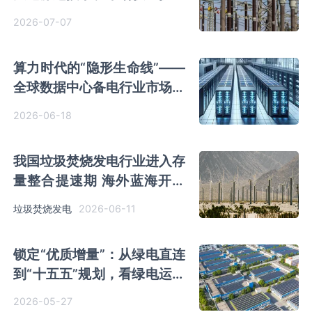
连接器赛道增长优势凸显
2026-07-07
算力时代的“隐形生命线”——
全球数据中心备电行业市场现
状与未来趋势分析
2026-06-18
我国垃圾焚烧发电行业进入存
量整合提速期 海外蓝海开启
第二增长曲线
2026-06-11
垃圾焚烧发电
锁定“优质增量”：从绿电直连
到“十五五”规划，看绿电运营
行业三大核心引擎
2026-05-27