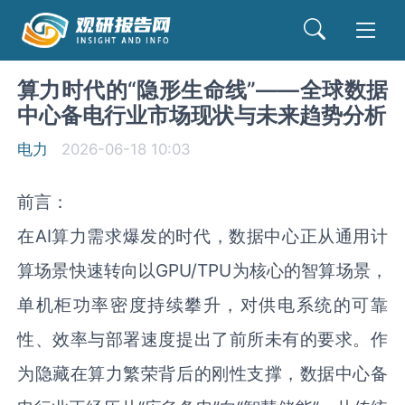
算力时代的“隐形生命线”——全球数据
中心备电行业市场现状与未来趋势分析
电力
2026-06-18 10:03
前言：
在AI算力需求爆发的时代，数据中心正从通用计
算场景快速转向以GPU/TPU为核心的智算场景，
单机柜功率密度持续攀升，对供电系统的可靠
性、效率与部署速度提出了前所未有的要求。作
为隐藏在算力繁荣背后的刚性支撑，数据中心备