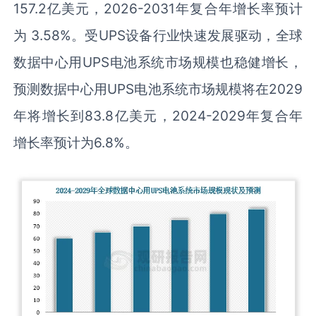
157.2亿美元，2026-2031年复合年增长率预计
为 3.58%。受UPS设备行业快速发展驱动，全球
数据中心用UPS电池系统市场规模也稳健增长，
预测数据中心用UPS电池系统市场规模将在2029
年将增长到83.8亿美元，2024-2029年复合年
增长率预计为6.8%。