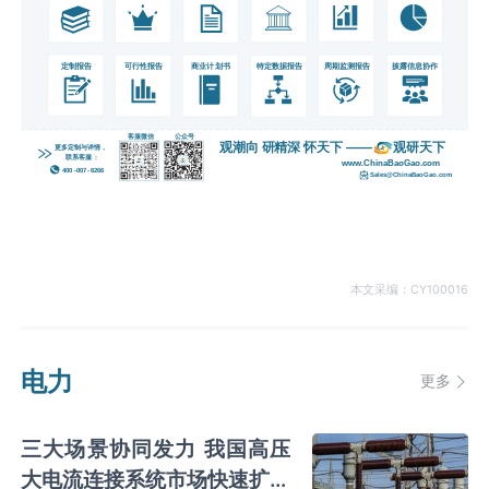
本文采编：CY100016
电力
更多
三大场景协同发力 我国高压
大电流连接系统市场快速扩容