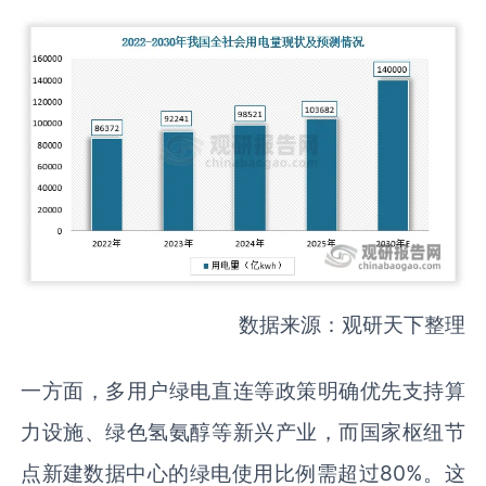
数据来源：观研天下整理
一方面，多用户绿电直连等政策明确优先支持算
力设施、绿色氢氨醇等新兴产业，而国家枢纽节
点新建数据中心的绿电使用比例需超过80%。这