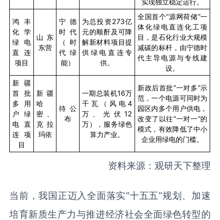
实现独立稳定运行。
全国首个“源网荷储”一
鸿丰
宁德
为总投资
273
亿
体化绿电直连化工项
化学
时代
元的顺酐及可降
山东
目，是石化行业大规模
绿电
（时
解新材料项目提
东营
减碳的标杆，由宁德时
直连
代绿
供绿电直连专
代主导电源与专线建
项目
能）
供。
设。
新疆
新政后首批“一对多”示
首批
新疆
一期总装机
16
万
范，一个电源可同时为
多用
哈
千瓦（风电
4
待公
园区内多个用户供电，
户绿
密、
万、光伏
12
布
改变了以往“一对一”的
电直
克拉
万），服务绿色
模式，有效降低了中小
连项
玛依
算力产业。
企业用绿电的门槛。
目
资料来源：观研天下整理
当前，我国正迈入全面落实“十五五”规划、加速
培育新质生产力与推进经济社会全面绿色转型的