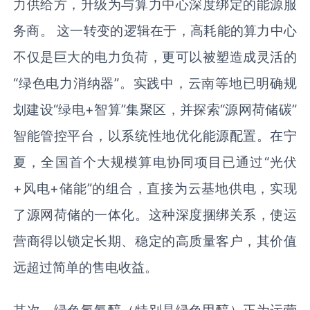
力供给方，升级为与算力中心深度绑定的能源服
务商。 这一转变的逻辑在于，高耗能的算力中心
不仅是巨大的电力负荷，更可以被塑造成灵活的
“绿色电力消纳器”。实践中，云南等地已明确规
划建设“绿电+智算”集聚区，并探索“源网荷储碳”
智能管控平台，以系统性地优化能源配置。在宁
夏，全国首个大规模算电协同项目已通过“光伏
+风电+储能”的组合，直接为云基地供电，实现
了源网荷储的一体化。这种深度捆绑关系，使运
营商得以锁定长期、稳定的高质量客户，其价值
远超过简单的售电收益。