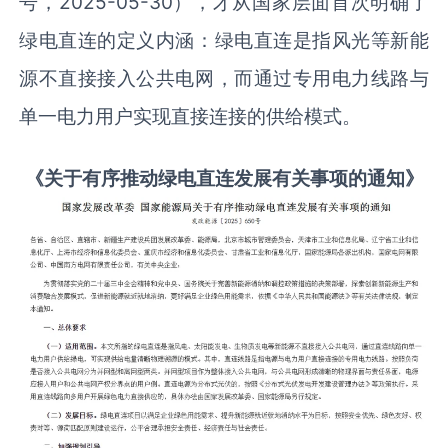
号，2025-05-30），才从国家层面首次明确了
绿电直连的定义内涵：绿电直连是指风光等新能
源不直接接入公共电网，而通过专用电力线路与
单一电力用户实现直接连接的供给模式。
《关于有序推动绿电直连发展有关事项的通知》