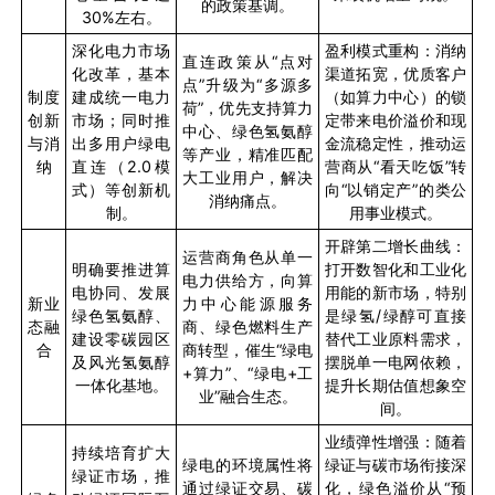
的政策基调。
30%
左右。
深化电力市场
盈利模式重构：消纳
直连政策从“点对
化改革，基本
渠道拓宽，优质客户
点”升级为“多源多
制度
建成统一电力
（如算力中心）的锁
荷”，优先支持算力
创新
市场；同时推
定带来电价溢价和现
中心、绿色氢氨醇
与消
出多用户绿电
金流稳定性，推动运
等产业，精准匹配
纳
直连（
2.0
模
营商从“看天吃饭”转
大工业用户，解决
式）等创新机
向“以销定产”的类公
消纳痛点。
制。
用事业模式。
开辟第二增长曲线：
运营商角色从单一
明确要推进算
打开数智化和工业化
电力供给方，向算
电协同、发展
用能的新市场，特别
新业
力中心能源服务
绿色氢氨醇、
是绿氢
/
绿醇可直接
态融
商、绿色燃料生产
建设零碳园区
替代工业原料需求，
合
商转型，催生“绿电
及风光氢氨醇
摆脱单一电网依赖，
+
算力”、“绿电
+
工
一体化基地。
提升长期估值想象空
业”融合生态。
间。
业绩弹性增强：随着
持续培育扩大
绿电的环境属性将
绿证与碳市场衔接深
绿证市场，推
通过绿证交易、碳
化，绿色溢价从“预