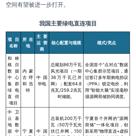
空间有望被进一步打开。
我国主要绿电直连项目
主要
项目
所在
运营
核心配置与规模
模式
/
亮点
名称
地
商
和林
格尔
总规划
86
万千瓦
全国首个“点对点”数据
数据
内蒙
风光项目（一期
中心集群示范项目，通
中心
古呼
中国
36
万千瓦已并
过签订多年期购电协议
集群
和浩
华电
网）；配套
64.8
（
PPA
）锁定电价，利
绿电
特
兆瓦
/259.2
兆瓦
用“智能大脑”实现毫秒
直供
时储能。
级源网荷储协同调度。
项目
中卫
云基
总装机
200
万千
宁夏首个并网的“源网
地数
瓦（
50
万千瓦光
荷储”一体化项目，创
据中
宁夏
中国
伏已并网，
150
新采用“物理直连
+
虚拟