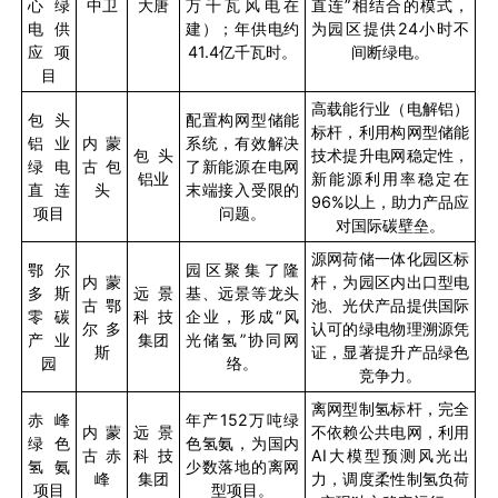
心绿
中卫
大唐
万千瓦风电在
直连”相结合的模式，
电供
建）；年供电约
为园区提供
24
小时不
应项
41.4
亿千瓦时。
间断绿电。
目
高载能行业（电解铝）
包头
配置构网型储能
标杆，利用构网型储能
铝业
内蒙
系统，有效解决
包头
技术提升电网稳定性，
绿电
古包
了新能源在电网
铝业
新能源利用率稳定在
直连
头
末端接入受限的
96%
以上，助力产品应
项目
问题。
对国际碳壁垒。
源网荷储一体化园区标
鄂尔
园区聚集了隆
内蒙
杆，为园区内出口型电
多斯
远景
基、远景等龙头
古鄂
池、光伏产品提供国际
零碳
科技
企业，形成“风
尔多
认可的绿电物理溯源凭
产业
集团
光储氢”协同网
斯
证，显著提升产品绿色
园
络。
竞争力。
离网型制氢标杆，完全
赤峰
年产
152
万吨绿
内蒙
远景
不依赖公共电网，利用
绿色
色氢氨，为国内
古赤
科技
AI
大模型预测风光出
氢氨
少数落地的离网
峰
集团
力，调度柔性制氢负荷
项目
型项目。