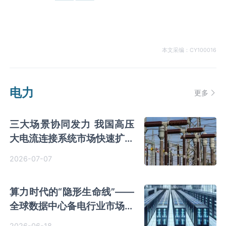
本文采编：CY100016
电力
更多
三大场景协同发力 我国高压
大电流连接系统市场快速扩容
连接器赛道增长优势凸显
2026-07-07
算力时代的“隐形生命线”——
全球数据中心备电行业市场现
状与未来趋势分析
2026-06-18