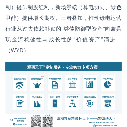
制）提供制度红利，新场景端（算电协同、绿色
甲醇）提供增长期权。三者叠加，推动绿电运营
行业从过去依赖补贴的“类债防御型资产”向兼具
现金流稳健性与成长性的“价值资产”演进。
（
WYD
）