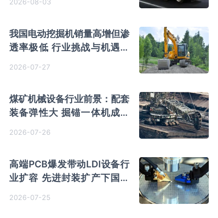
2026-08-03
我国电动挖掘机销量高增但渗
透率极低 行业挑战与机遇并
存
2026-07-27
煤矿机械设备行业前景：配套
装备弹性大 掘锚一体机成智
能化主线 头部竞争优势凸显
2026-07-26
高端PCB爆发带动LDI设备行
业扩容 先进封装扩产下国产
向高精度突破 芯碁微装市占
2026-07-25
率攀升