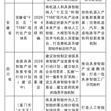
将机器人和具身智能
纳入“十五五”时期
加快机器人产
安徽省“十
2026
“
1188
”现代化产业体
业集群集聚发
安
五五”
年
4
系确定的新兴产业和
展；完善机器
徽
“
1188
”现
月调
未来产业；推动人工
人、汽车、集
省
代化产业
研明
智能、大模型等先进
成电路等产业
体系
确
技术与机器人深度融
协同创新发展
合，打造整机及关键
机制
部组件标志性产品
建议加快制定省级具
省级具身
2026
身智能产业发展专项
推动具身智能
智能产业
年
4
行动计划；建立链主
四
产业建圈强
发展专项
月政
企业培育库，实施“一
川
链；打造一批
行动计划
协提
对一服务专员”机制；
省
具身智能工厂
（建议
案建
设立具身智能专项子
示范标杆
中）
议
基金；建立政府统筹
的场景开放机制
将具身智能作为人工
《厦门市
智能的重点细分领域
打造人工智能
“十五五”
加强培育；建立场景