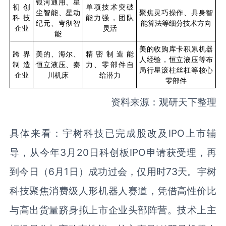
银河通用、星
初创
单项技术突破
尘智能、星动
聚焦灵巧操作、具身智
科技
能力强，团队
纪元、穹彻智
能算法等细分技术方向
企业
灵活
能
美的收购库卡积累机器
跨界
美的、海尔、
精密制造能
人经验，恒立液压等布
制造
恒立液压、秦
力、零部件自
局行星滚柱丝杠等核心
企业
川机床
给潜力
零部件
资料来源：观研天下整理
具体来看：宇树科技已完成股改及IPO上市辅
导，从今年3月20日科创板IPO申请获受理，再
到今日（6月1日）成功过会，仅用时73天。宇树
科技聚焦消费级人形机器人赛道，凭借高性价比
与高出货量跻身拟上市企业头部阵营。技术上主