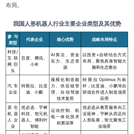
布局。
我国人形机器人行业主要企业类型及其优势
参与
代表企业
核心优势
战略布局特点
类型
科技
/
AI
算法、资金
以投资
+
自研结合方式
互联
百度、腾讯、
实力、生态资
布局，聚焦具身智能大
网巨
小米
源
脑和生态整合
头
规模化制造能
特斯拉
Optimus
为标
汽车
特斯拉、比亚
力、供应链管
杆；比亚迪、小鹏等自
企业
迪、小鹏
理、自动驾驶
研或合作进入制造场景
技术复用
应用
原生
优必选、宇树
优必选从教育服务向工
运动控制、机
机器
科技、智元机
业延伸，宇树从四足向
电一体化技术
人企
器人、傅利叶
人形拓展，智元聚焦工
积累深厚
业
智能
业场景