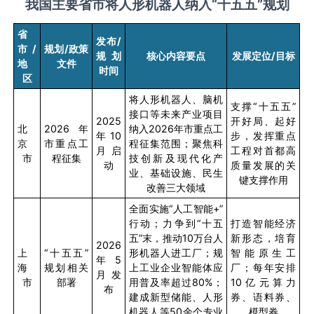
我国主要省市将人形机器人纳入“十五五”规划
省
发布
/
市
/
规划
/
政策
规划
核心内容要点
发展定位
/
目标
地
文件
时间
区
将人形机器人、脑机
支撑“十五五”
接口等未来产业项目
2025
开好局、起好
北
2026
年
纳入
2026
年市重点工
年
10
步，发挥重点
京
市重点工
程征集范围；聚焦科
月启
工程对首都高
市
程征集
技创新及现代化产
动
质量发展的关
业、基础设施、民生
键支撑作用
改善三大领域
全面实施“人工智能
+
”
行动；力争到“十五
打造智能经济
五”末，推动
10
万台人
新形态，培育
2026
上
“十五五”
形机器人进工厂；规
智能原生工
年
5
海
规划相关
上工业企业智能体应
厂；每年安排
月发
市
部署
用普及率超过
80%
；
10
亿元算力
布
建成新型储能、人形
券、语料券、
机器人等
50
余个专业
模型券