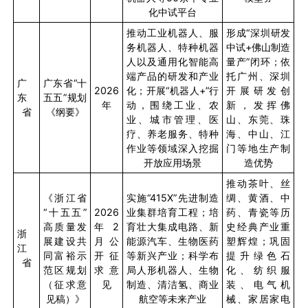
化中试平台
推动工业机器人、服
形成“深圳研发
务机器人、特种机器
中试
+
佛山制造
人以及通用化智能高
量产”闭环；依
端产品的研发和产业
托广州、深圳
广
广东省“十
2026
化；开展“机器人
+
”行
开展研发创
东
五五”规划
年
动，围绕工业、农
新，发挥佛
省
《纲要》
业、城市管理、医
山、东莞、珠
疗、养老服务、特种
海、中山、江
作业等领域深入挖掘
门等地生产制
开放应用场景
造优势
推动茶叶、丝
《浙江省
实施“
415X
”先进制造
绸、黄酒、中
“十五五”
2026
业集群培育工程；培
药、青瓷等历
高质量发
年
2
育壮大集成电路、新
史经典产业重
浙
展建设共
月公
能源汽车、生物医药
塑辉煌；巩固
江
同富裕示
开征
等新兴产业；科学布
提升绿色石
省
范区规划
求意
局人形机器人、生物
化、纺织服
（征求意
见
制造、清洁氢、商业
装、电气机
见稿）》
航空等未来产业
械、家居家电