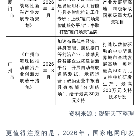
厦
2026
产业发展新高
战略性新
建设应用和人工智能
门
年
4
地；积极争取
兴产业发
与具身智能推进工作
市
月
国家级重大场
展专项规
专班；上线“厦门场景
景项目
划》
智能服务平台”；争取
打造“厦门场景”品牌
加速布局低空经济、
打造以数智驱
具身智能、脑机接口
动的中心型世
《广州市
等前沿产业；鼓励具
界城市全域发
海珠区推
身智能企业搭建创新
广
2026
展高地；每年
动前沿产
平台、开展自动驾驶
州
年
3
最高
500
万元
业创新发
道路测试、示范运
市
月
支持整机研发
展若干措
营；鼓励企业申报省
生产、最高
施》
具身智能“分训练
300
万元支持
场”，给予最高
30
万
技术研发
元支持
资料来源：观研天下整理
更值得注意的是，2026年，国家电网印发