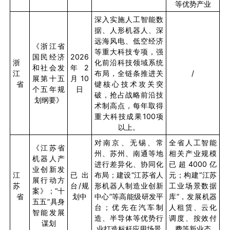
等优势产业
深入实施人工智能数
据、人形机器人、深
远海风电、低空经济
《浙江省
等重大科技专项，强
国民经济
2026
浙
化前沿科技领域系统
和社会发
年
2
江
布局，全链条推进关
/
展第十五
月
10
省
键核心技术攻关突
个五年规
日
破，抢占战略前沿技
划纲要》
术制高点，每年取得
重大科技成果
100
项
以上。
对南京、无锡、常
全省人工智能
《江苏省
州、苏州、南通等地
相关产业规模
机器人产
进行差异化、协同化
已超
4000
亿
业创新发
江
已出
布局；建设“江苏省人
元；构建“江苏
展行动方
苏
台
/
规
形机器人制造业创新
工业场景数据
案》；“十
省
划中
中心”等高能级研发平
库”，发展机器
五五”具身
台；优先在汽车制
人租赁、云化
智能发展
造、半导体等优势行
调度、按效付
谋划
业打造标杆应用场景
费等新业态