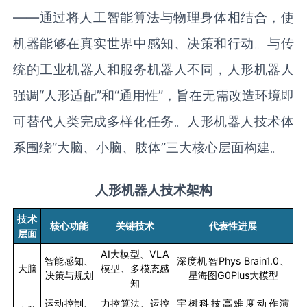
——通过将人工智能算法与物理身体相结合，使
机器能够在真实世界中感知、决策和行动。与传
统的工业机器人和服务机器人不同，人形机器人
强调“人形适配”和“通用性”，旨在无需改造环境即
可替代人类完成多样化任务。人形机器人技术体
系围绕“大脑、小脑、肢体”三大核心层面构建。
人形机器人技术架构
技术
核心功能
关键技术
代表性进展
层面
AI
大模型、
VLA
智能感知、
深度机智
Phys Brain1.0
、
大脑
模型、多模态感
决策与规划
星海图
G0Plus
大模型
知
运动控制、
力控算法、运控
宇树科技高难度动作演