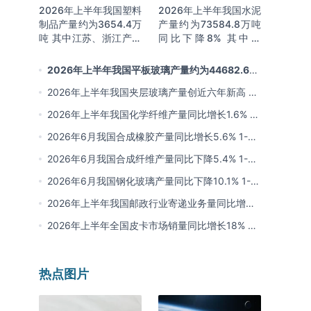
2026年上半年我国塑料
2026年上半年我国水泥
制品产量约为3654.4万
产量约为73584.8万吨
吨 其中江苏、浙江产量
同比下降8% 其中广
分别占比18.9%、
东、浙江和安徽分别排
16.0%
名前三
2026年上半年我国平板玻璃产量约为44682.6万
重量箱 同比下降5.7% 其中河北产量最多 占比16%
2026年上半年我国夹层玻璃产量创近六年新高 约
为7964.8万平方米 同比下降0.9%
2026年上半年我国化学纤维产量同比增长1.6% 其
中浙江、江苏产量分别占比42.03%、31.34%
2026年6月我国合成橡胶产量同比增长5.6% 1-6
月累计产量同比增长6.4%
2026年6月我国合成纤维产量同比下降5.4% 1-6
月累计产量为3815.7万吨 同比增长0.8%
2026年6月我国钢化玻璃产量同比下降10.1% 1-6
月累计产量同比下降8.4%
2026年上半年我国邮政行业寄递业务量同比增长
4.2% 业务收入同比增长6%
2026年上半年全国皮卡市场销量同比增长18% 出
口量同比增长34% 长城汽车销量领先
热点图片