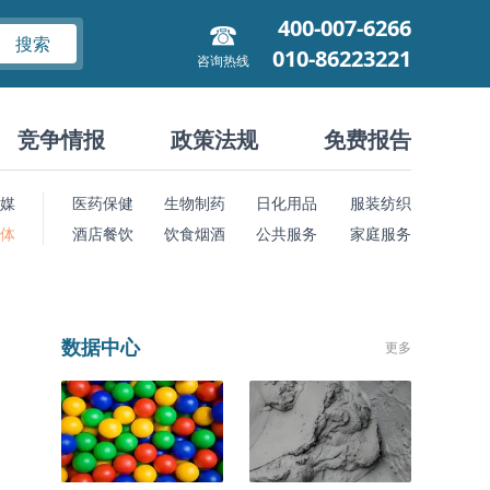
400-007-6266
搜索
010-86223221
咨询热线
竞争情报
政策法规
免费报告
媒
医药保健
生物制药
日化用品
服装纺织
 体
酒店餐饮
饮食烟酒
公共服务
家庭服务
数据中心
更多