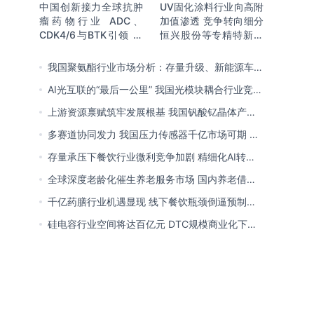
中国创新接力全球抗肿
UV固化涂料行业向高附
瘤药物行业 ADC、
加值渗透 竞争转向细分
CDK4/6与BTK引领 医
恒兴股份等专精特新小
保落地促专特药双渠道
巨人表现突出
格局成型
我国聚氨酯行业市场分析：存量升级、新能源车增
量爆发与内需托底
AI光互联的“最后一公里” 我国光模块耦合行业竞争
处于三角博弈格局
上游资源禀赋筑牢发展根基 我国钒酸钇晶体产能
领跑全球 行业有望迎来高速发展
多赛道协同发力 我国压力传感器千亿市场可期 市
场结构将向MEMS产品倾斜
存量承压下餐饮行业微利竞争加剧 精细化AI转型
与多元业态破解成本剪刀差
全球深度老龄化催生养老服务市场 国内养老借职
业资格制度迈向品质规范化发展
千亿药膳行业机遇显现 线下餐饮瓶颈倒逼预制
化、零食化转型 企业开启整合新局
硅电容行业空间将达百亿元 DTC规模商业化下
MOS为主流 国内量产导入、加速卡位VIC赛道