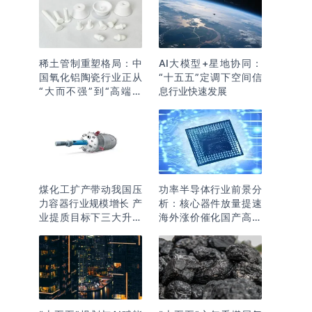
稀土管制重塑格局：中
AI大模型+星地协同：
国氧化铝陶瓷行业正从
“十五五”定调下空间信
“大而不强”到“高端突
息行业快速发展
围”
煤化工扩产带动我国压
功率半导体行业前景分
力容器行业规模增长 产
析：核心器件放量提速
业提质目标下三大升级
海外涨价催化国产高端
逻辑明确
化突围