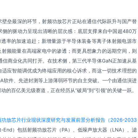
术壁垒最深的环节，射频功放芯片正站在通信代际跃升与国产替
求侧的驱动力呈现出清晰的层次感：底层支撑来自中国超480万
G渗透率的加速追赶；新增量源于半导体装备等离子体射频电源市
以及射频能量在高端家电中的渗透；而更具想象力的远期空间，则
卫星通信商业化共同打开。在技术侧，第三代半导体GaN正加速从基
自适应智能调优成为终端应用的核心诉求，而这一切技术理想的
EDA软件、先进封测等上游薄弱环节的自主突破。一个由通信演进
动的百亿美元级赛道，正在经历从“破局”到“引领”的关键一跃。
功放芯片行业现状深度研究与发展前景分析报告（2026-2033
nt-End）包括射频功放芯片（PA）、低噪声放大器（LNA）、滤