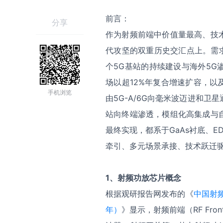
前言：
分享
作为射频前端中价值量最高、技
代攻坚的双重历史交汇点上。需
个5G基站的持续建设与海外5
场以超12%年复合增速扩容，
手机浏览
由5G-A/6G向毫米波迈进和
站向终端渗透，模组化高集成与
最终实现，都系于GaAs衬底、
牵引、多元场景承接、技术跃迁驱
1
、射频功放芯片概念
根据观研报告网发布的《
中国射频
年）
》显示，射频前端（RF Fro