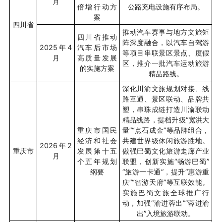
月
倍增行动方
公路充电设施有序布局。
案
四川省
推动汽车赛事与地方文旅矩
四川省推动
阵深度融合，以汽车自驾游
2025
年
4
汽车后市场
等项目串联景区景点、度假
月
高质量发展
区，推介一批汽车运动旅游
的实施方案
精品路线。
深化川渝文旅规划对接、线
路互通、景区联动、品牌共
塑，串珠成链打造川渝联动
精品线路，提档升级“宽洪大
重庆市国民
量”“点石成金”等品牌组合，
经济和社会
共建世界级休闲旅游胜地。
2026
年
2
重庆市
发展第十五
做强巴蜀文化旅游走廊产业
月
个五年规划
联盟，创新实施“畅游巴蜀”
纲要
“旅游一卡通”，提升“惠游重
庆”“智游天府”等互联效能。
实施巴蜀文旅全球推广行
动，加强“渝进蓉出”“蓉进渝
出”入境旅游联动。