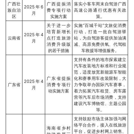
广西壮
广西提振消
落实小客车周末自驾游广西
2025
年
6
族自治
费专项行动
高速公路通行优惠有关政
月
区
实施方案
策。
关于进一步
实施“百城千站”文旅促消费
培育新增长
行动，打造一批自驾游驿
2025
年
4
云南省
点打造旅游
站，为自驾游客提供加油满
月
消费升级版
减、高原免费供氧、代驾租
的若干措施
车救援等增值服务。
支持有条件的地市探索建立
汽车改装地方标准和行业规
范，适度放宽新能源车智能
广东省提振
化和赛事用车改装限制，大
2025
年
4
广东省
消费专项行
力争取举办国际汽车赛事，
月
动实施方案
着力拓展汽车租赁、房车露
营等汽车后市场消费，支持
建设汽车博物馆、主题公园
等。
支持鼓励市场主体加强与网
络平台合作，接入在线旅游
海南省乡村
平台，促进乡村网上销售、