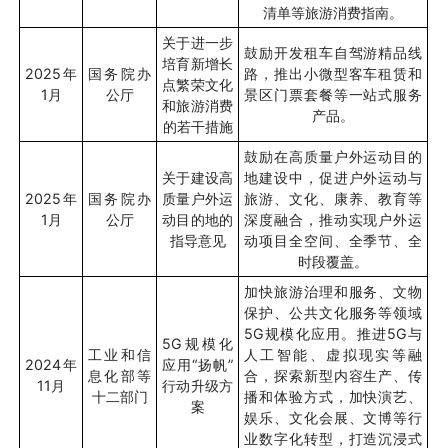
清单等旅游消费指南。
关于进一步
鼓励开发租车自驾游精品线
培育新增长
2025
年
国务院办
路，推出小微型客车租赁和
点繁荣文化
1
月
公厅
景区门票套餐等一站式服务
和旅游消费
产品。
的若干措施
鼓励在高质量户外运动目的
关于建设高
地建设中，促进户外运动与
2025
年
国务院办
质量户外运
旅游、文化、康养、教育等
1
月
公厅
动目的地的
深度融合，推动实现户外运
指导意见
动项目全空间、全季节、全
时段覆盖。
加快旅游治理和服务、文物
保护、公共文化服务等领域
5G
规模化应用。推进
5G
与
5G
规模化
工业和信
人工智能、虚拟现实等融
2024
年
应用
“
扬帆
”
息化部等
合，探索新型内容生产、传
11
月
行动升级方
十二部门
播和体验方式，加快演艺、
案
娱乐、文化会展、文博等行
业数字化转型，打造沉浸式