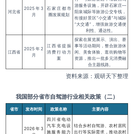
游服务设施，开辟石家庄—
2025
年
3
石家庄都市
河北省
阳泉城际等旅游公交专线，
月
圈发展规划
衔接好景区“小交通”与城际
“大交通”，增强旅游交通便
利性、通达性。
探索在展览展示、演出、赛
江西省提振
事等活动期间，整合旅游休
2025
年
2
江西省
消费行动方
闲、美食体验、逛街购物等
月
案
资源，推出一批多元消费融
合主题线路。
资料来源：观研天下整理
我国部分省市自驾游行业相关政策（二）
省市
发布时间
政策名称
主要内容
四川省电动
汽车充电设
结合乡村自驾游、农村居民
2026
年
3
施服务能力
出行等实际需求，推动农村