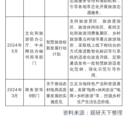
志愿服务管理和激励机制，
引导各地常态化开展旅游志
愿服务。
支持旅游景区、旅游度假
区、旅游休闲街区、夜间文
文化和旅
化和旅游消费集聚区、乡村
游部办公
旅游重点村镇等重点旅游场
智慧旅游创
2024
年
厅、中央
所，采取线上线下相结合的
新发展行动
5
月
网信办秘
方式推进数智化标识导引系
计划
书局等部
统的适老化改造升级。定期
门
遴选发布一批智慧旅游适老
化范例，强化示范引导作
用。
关于推动农
立足当地特色产业和资源禀
2024
年
商务部等
村电商高质
赋，发展
“
电商
+
休闲农业
”“
电
3
月
9
部门
量发展的实
商
+
乡村旅游
”
等，挖掘乡村
施意见
生产生活生态价值。
资料来源：观研天下整理