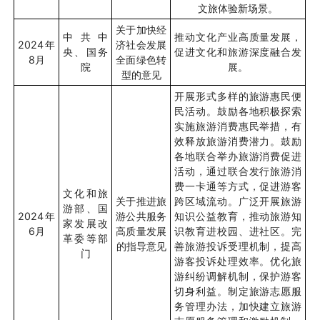
文旅体验新场景。
关于加快经
中共中
推动文化产业高质量发展，
2024
年
济社会发展
央、国务
促进文化和旅游深度融合发
8
月
全面绿色转
院
展。
型的意见
开展形式多样的旅游惠民便
民活动。鼓励各地积极探索
实施旅游消费惠民举措，有
效释放旅游消费潜力。鼓励
各地联合举办旅游消费促进
活动，通过联合发行旅游消
费一卡通等方式，促进游客
文化和旅
关于推进旅
跨区域流动。广泛开展旅游
游部、国
2024
年
游公共服务
知识公益教育，推动旅游知
家发展改
6
月
高质量发展
识教育进校园、进社区。完
革委等部
的指导意见
善旅游投诉受理机制，提高
门
游客投诉处理效率。优化旅
游纠纷调解机制，保护游客
切身利益。制定旅游志愿服
务管理办法，加快建立旅游