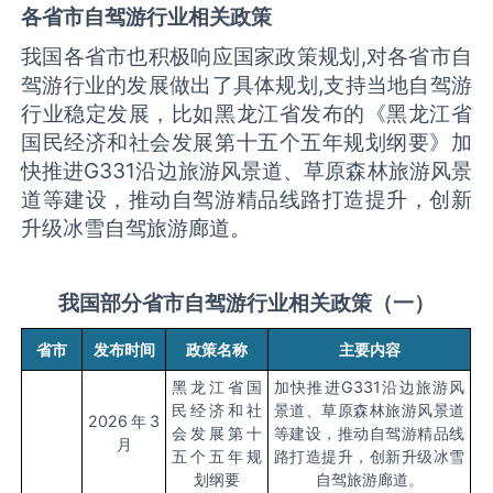
各省市自驾游行业相关政策
我国各省市也积极响应国家政策规划
,
对各省市自
驾游行业的发展做出了具体规划
,
支持当地自驾游
行业稳定发展，比如黑龙江省发布的《黑龙江省
国民经济和社会发展第十五个五年规划纲要》加
快推进
G331
沿边旅游风景道、草原森林旅游风景
道等建设，推动自驾游精品线路打造提升，创新
升级冰雪自驾旅游廊道。
我国部分省市自驾游行业相关政策（一）
省市
发布时间
政策名称
主要内容
黑龙江省国
加快推进
G331
沿边旅游风
民经济和社
景道、草原森林旅游风景道
2026
年
3
会发展第十
等建设，推动自驾游精品线
月
五个五年规
路打造提升，创新升级冰雪
划纲要
自驾旅游廊道。