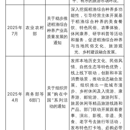
平、有序的旅游市场环境。
深入挖掘稻渔综合种养多功
能性，引导经营主体开展基
关于稳步推
于稻渔综合种养的美食餐
进稻渔综合
2025
年
农业农村
饮、特色民俗、农事体验、
种养产业高
7
月
部
休闲康养、研学科普等活动
质量发展的
和服务，促进稻渔综合种养
通知
与当地民俗文化、旅游观
光、乡村建设融合发展。
发挥本地历史文化、民俗风
情、自然生态等特色优势，
线上线下联动，创新和丰富
消费场景，推动业态融合发
展。组织推出一批城市漫
关于组织开
步、乡村休闲及入境游、康
2025
年
商务部等
展
“
购在中
养游、邮轮游、旅游列车、
4
月
6
部门
国
”
系列活
旅居休闲等精品旅游线路和
动的通知
产品。部门联动开展跟着赛
事、演出、影视、非遗、美
食、老字号去旅行等活动，
发布特色打卡地、必购必带