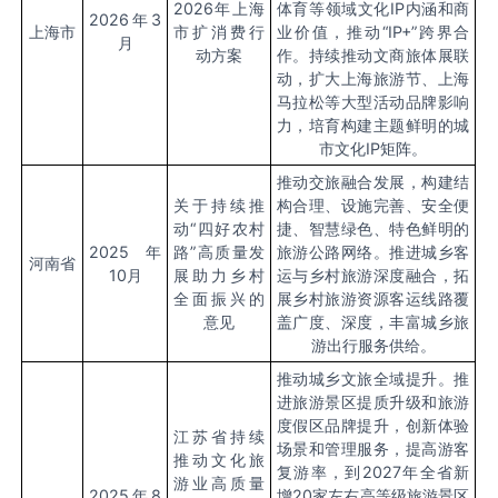
2026
年上海
体育等领域文化
IP
内涵和商
2026
年
3
上海市
市扩消费行
业价值，推动
“IP+”
跨界合
月
动方案
作。持续推动文商旅体展联
动，扩大上海旅游节、上海
马拉松等大型活动品牌影响
力，培育构建主题鲜明的城
市文化
IP
矩阵。
推动交旅融合发展，构建结
关于持续推
构合理、设施完善、安全便
动“四好农村
捷、智慧绿色、特色鲜明的
2025
年
路”高质量发
旅游公路网络。推进城乡客
河南省
10
月
展助力乡村
运与乡村旅游深度融合，拓
全面振兴的
展乡村旅游资源客运线路覆
意见
盖广度、深度，丰富城乡旅
游出行服务供给。
推动城乡文旅全域提升。推
进旅游景区提质升级和旅游
度假区品牌提升，创新体验
江苏省持续
场景和管理服务，提高游客
推动文化旅
复游率，到
2027
年全省新
游业高质量
2025
年
8
增
20
家左右高等级旅游景区