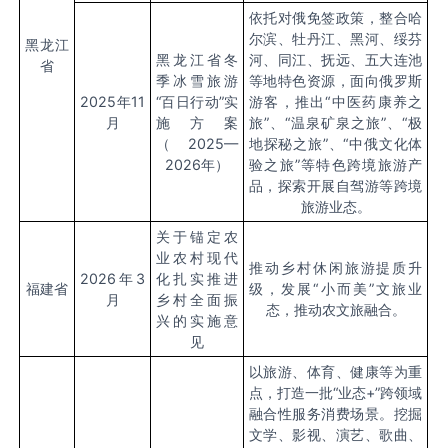
依托对俄免签政策，整合哈
尔滨、牡丹江、黑河、绥芬
黑龙江
黑龙江省冬
河、同江、抚远、五大连池
省
季冰雪旅游
等地特色资源，面向俄罗斯
2025
年
11
“百日行动”实
游客，推出“中医药康养之
月
施方案
旅”、“温泉矿泉之旅”、“极
（
2025—
地探秘之旅”、“中俄文化体
2026
年）
验之旅”等特色跨境旅游产
品，探索开展自驾游等跨境
旅游业态。
关于锚定农
业农村现代
推动乡村休闲旅游提质升
2026
年
3
化扎实推进
福建省
级，发展“小而美”文旅业
月
乡村全面振
态，推动农文旅融合。
兴的实施意
见
以旅游、体育、健康等为重
点，打造一批“业态
+”
跨领域
融合性服务消费场景。挖掘
文学、影视、演艺、歌曲、