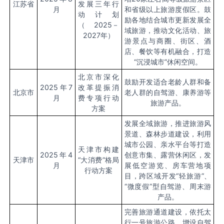
江苏省
发展三年行
月
和省级以上旅游度假区。鼓
动计划
励各地结合城市更新发展全
（
2025
－
域旅游，推动文化活动、旅
2027
年）
游景点与商圈、街区、酒
店、餐饮等有机融合，打造
“
沉浸城市
”
休闲空间。
北京市深化
鼓励开发适合老龄人群和备
2025
年
7
改革提振消
北京市
老人群的自驾游、康养游等
月
费专项行动
旅游产品。
方案
发展全域旅游，推进旅游风
景道、森林步道建设，利用
城市公园、亲水平台等打造
天津市构建
2025
年
4
创意市集、露营休闲区，发
天津市
“大消费”格局
月
展低空游览、房车营地项
行动方案
目，跨区域开发“轻旅游”、
“微度假”型自驾游、周末游
产品。
完善旅游通道建设，依托太
行一号旅游公路，增设自驾