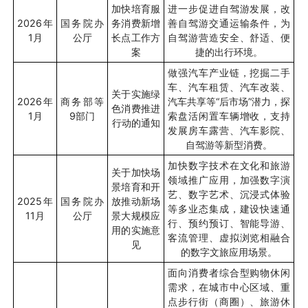
加快培育服
进一步促进自驾游发展，改
2026
年
国务院办
务消费新增
善自驾游交通运输条件，为
1
月
公厅
长点工作方
自驾游营造安全、舒适、便
案
捷的出行环境。
做强汽车产业链，挖掘二手
车、汽车租赁、汽车改装、
关于实施绿
2026
年
商务部等
汽车共享等“后市场”潜力，探
色消费推进
1
月
9
部门
索盘活闲置车辆增收，支持
行动的通知
发展房车露营、汽车影院、
自驾游等新型消费。
加快数字技术在文化和旅游
关于加快场
领域推广应用，加强数字演
景培育和开
艺、数字艺术、沉浸式体验
2025
年
国务院办
放推动新场
等多业态集成，建设快速通
11
月
公厅
景大规模应
行、预约预订、智能导游、
用的实施意
客流管理、虚拟浏览相融合
见
的数字文旅应用场景。
面向消费者综合型购物休闲
需求，在城市中心区域、重
点步行街（商圈）、旅游休