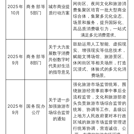
闲街区、夜间文化和旅游消
2025
年
商务部等
城市商业提
费集聚区培育一批大型商业
10
月
5
部门
质行动方案
综合体，集聚多元化业态、
场景和服务，提升国际化、
高品质消费吸引力，一站式
满足多元消费需求。
鼓励运用人工智能、虚拟现
关于大力发
实、增强现实等信息技术，
展数字消费
2025
年
商务部等
赋能文博场馆、旅游景区、
共创数字时
9
月
8
部门
休闲街区等相关场所，打造
代美好生活
沉浸式、体验式的多元化消
的指导意见
费场景。
强化旅游市场监管统筹。围
绕旅游经营事前事中事后全
流程监管，文化和旅游部牵
关于进一步
头负责旅游市场综合监管的
2025
年
国务院办
加强旅游市
统筹、协调等工作。县级以
9
月
公厅
场综合监管
上地方人民政府要对本行政
的通知
区域的旅游市场监督管理进
行统筹协调，营造诚信、公