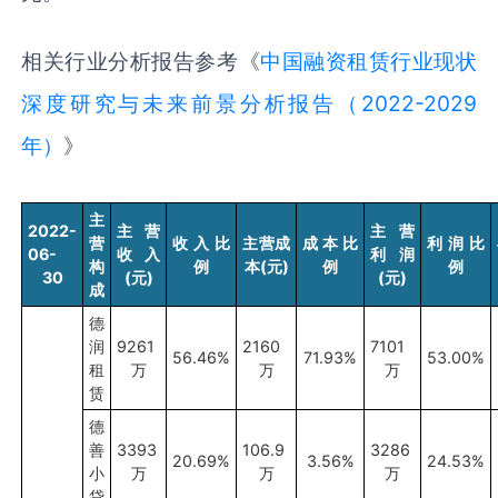
相关行业分析报告参考《
中国融资租赁行业现状
深度研究与未来前景分析报告（2022-2029
年）
》
主
2022-
主营
主营
营
收入比
主营成
成本比
利润比
06-
收入
利润
构
例
本
(
元
)
例
例
30
(
元
)
(
元
)
成
德
润
9261
2160
7101
56.46%
71.93%
53.00%
租
万
万
万
赁
德
善
3393
106.9
3286
20.69%
3.56%
24.53%
小
万
万
万
贷