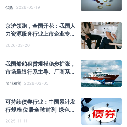
中度明显高于寿险市场
2026-05-19
保险
京沪领跑，全国开花：我国人
力资源服务行业上市企业专注
与多元的博弈
2026-03-20
我国船舶租赁规模稳步扩张，
市场呈银行系主导、厂商系突
围、第三方系补位格局
2026-03-05
船舶租赁
可持续债券行业：中国累计发
行规模位居全球前列 绿色债
券为最主要发行种类
2025-11-11