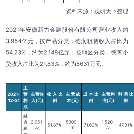
资料来源：观研天下整理
2021年安徽新力金融股份有限公司营业收入约
3.954
亿元，按产品分类，德润租赁收入占比为
54.23%
，约为
2.148
亿元；按地区分类，德善小
贷收入占比为
21.83%
，约为
8631
万元。
主
2021-
营
主营收
收入比
主营成
成本比
主营利
利润比
12-31
构
入
(
元
)
例
本
(
元
)
例
润
(
元
)
例
成
融
资
2.051
5309
1.520
51.87%
71.62%
47.31%
租
亿
万
亿