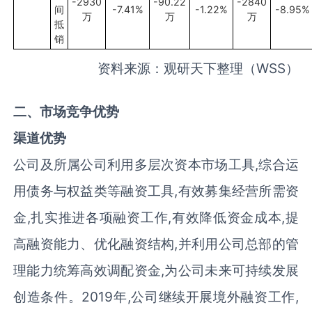
-2930
-90.22
-2840
间
-7.41%
-1.22%
-8.95%
万
万
万
抵
销
资料来源：观研天下整理（WSS）
二
、市场竞争优势
渠道优势
公司及所属公司利用多层次资本市场工具
,
综合运
用债务与权益类等融资工具
,
有效募集经营所需资
金
,
扎实推进各项融资工作
,
有效降低资金成本
,
提
高融资能力、优化融资结构
,
并利用公司总部的管
理能力统筹高效调配资金
,
为公司未来可持续发展
创造条件。
2019
年
,
公司继续开展境外融资工作
,