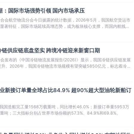
数据：国际市场强势引领 国内市场承压
联合会航空物流分会今日披露的统计数据，2026年5月，我国航空货运市
的显著特征，国际市场延续高增态势，成为板块核心支撑，而国内航线航
冷链供应链底盘坚实 跨境冷链迎来新窗口期
合会发布的《中国冷链物流发展报告(2026)》显示，我国冷链供应链发展
升。2026年，我国冷链物流市场规模有望突破5850亿元，标志着冷链
业、跨领域、跨国界融合发展的新阶段迈进。
业新接订单量全球占比84.9% 超90%超大型油轮新船订
我国造船完工量1568万载重吨，同比增长46.0%；新接订单量5953万
重吨；三大指标分别占世界市场份额的57.3%、84.9%和69.8%。