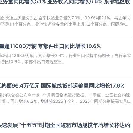
业务量同比增长5.1% 业务收入同比增长6.6% 东部地区收
台快递业务量分别占全部快递业务量的7.0%、90.9%和2.1%。与去年同
降1.1个百分点，异地快递业务量的比重上升1.2个百分点，国际/港澳
点。
量超11000万辆 零部件出口同比增长10.6%
车出口4893.9万辆，同比增长2.4%，行业出口保持平稳增长；自行车零
比增长10.6%，零部件出口表现突出。
流总额96.4万亿元 国际航线货邮运输量同比增长17.6%
流与采购联合会公布今年前3个月我国物流运行数据。一季度，全国社会物流
算，同比增长6.2%，增速较2025年全年、2025年同期分别提高1.1和
有进、平稳有序。
速发展 “十五五”时期全国短租市场规模年均增长将达约