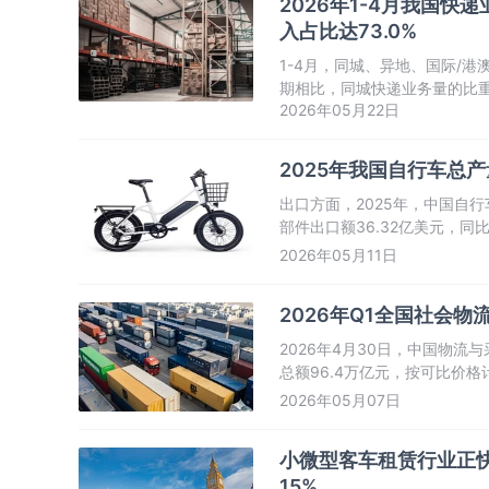
2026年1-4月我国快递
入占比达73.0%
1-4月，同城、异地、国际/港澳
期相比，同城快递业务量的比重下
2026年05月22日
台业务量的比重下降0.1个百分
2025年我国自行车总产
出口方面，2025年，中国自行
部件出口额36.32亿美元，同
2026年05月11日
2026年Q1全国社会物
2026年4月30日，中国物
总额96.4万亿元，按可比价格计
0.5个百分点。物流运行稳中
2026年05月07日
小微型客车租赁行业正快
15%