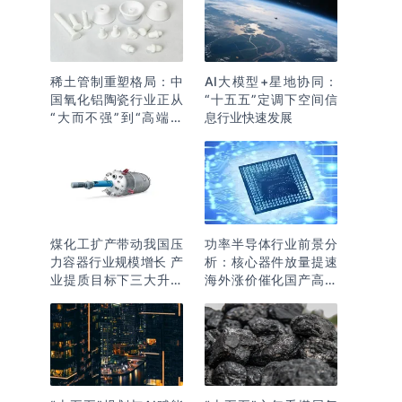
稀土管制重塑格局：中
AI大模型+星地协同：
国氧化铝陶瓷行业正从
“十五五”定调下空间信
“大而不强”到“高端突
息行业快速发展
围”
煤化工扩产带动我国压
功率半导体行业前景分
力容器行业规模增长 产
析：核心器件放量提速
业提质目标下三大升级
海外涨价催化国产高端
逻辑明确
化突围