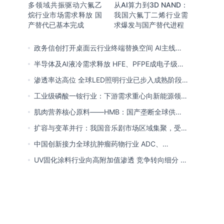
多领域共振驱动六氟乙
从AI算力到3D NAND：
烷行业市场需求释放 国
我国六氟丁二烯行业需
产替代已基本完成
求爆发与国产替代进程
政务信创打开桌面云行业终端替换空间 AI主线重
塑竞争逻辑 中国本土厂商全面反超
半导体及AI液冷需求释放 HFE、PFPE成电子级氟
化液行业主流 3M退场下国产高端突破加速
渗透率达高位 全球LED照明行业已步入成熟阶段
未来将向集成化、智能化方向演进
工业级磷酸一铵行业：下游需求重心向新能源领域
转移 产业链一体化趋势清晰
肌肉营养核心原料——HMB：国产垄断全球供给
市场 龙头构筑全方位竞争壁垒
扩容与变革并行：我国音乐剧市场区域集聚，受众
群体更新，内容生态持续完善
中国创新接力全球抗肿瘤药物行业 ADC、
CDK4/6与BTK引领 医保落地促专特药双渠道格局
UV固化涂料行业向高附加值渗透 竞争转向细分 恒
成型
兴股份等专精特新小巨人表现突出