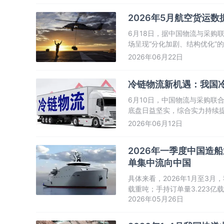
2026年5月航空货运
6月18日，据中国物流与采购
场呈现“分化加剧、结构优化”
班量则出现明显收缩。
2026年06月22日
冷链物流新机遇：我国
6月10日，中国物流与采购联
底盘日益坚实，综合实力持续提
行业正从单一物流服务向跨行
2026年06月12日
2026年一季度中国造船
单集中流向中国
具体来看，2026年1月至3月，
载重吨；手持订单量3.223亿载
2026年05月26日